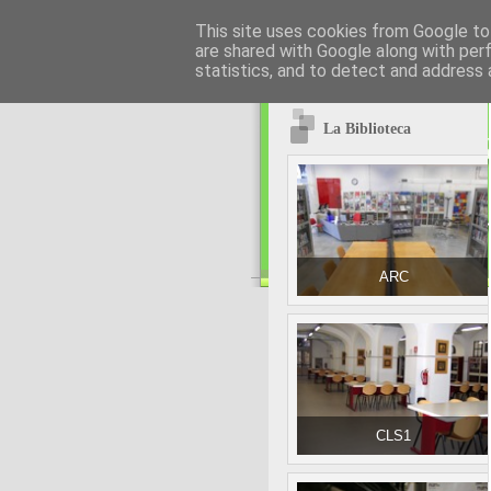
This site uses cookies from Google to 
are shared with Google along with per
statistics, and to detect and address 
La Biblioteca
ARC
CLS1