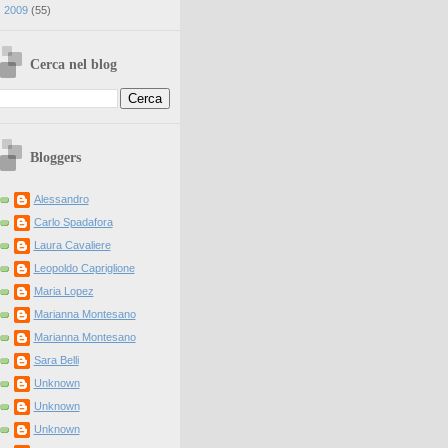
►
2009
(
55
)
Cerca nel blog
Bloggers
Alessandro
Carlo Spadafora
Laura Cavaliere
Leopoldo Capriglione
Maria Lopez
Marianna Montesano
Marianna Montesano
Sara Belli
Unknown
Unknown
Unknown