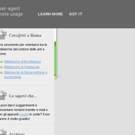
user-agent
erate usage
LEARN MORE
GOT IT
Cerc@rti a Roma
o strumento per orientarsi tra le
blioteche del settore delle arti a
oma
Biblioteche di Architettura
Biblioteche di Spettacolo
Biblioteche di Storia dell'arte e
archeologia
Lo sapevi che...
. puoi darci suggerimenti e
esentare reclami tramite e-mail o
n gli appositi
moduli
in sede? Il tuo
rere è molto gradito!
Archivio