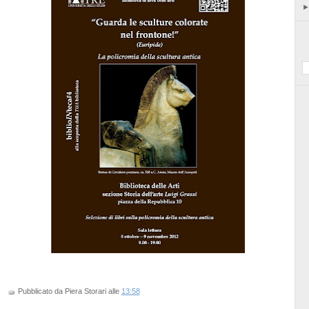
Pubblicato da Piera Storari
alle
13:58