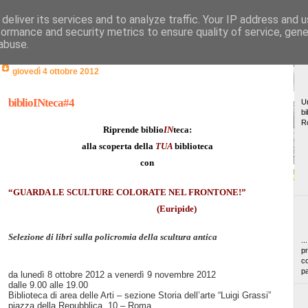
deliver its services and to analyze traffic. Your IP address and 
formance and security metrics to ensure quality of service, gen
abuse.
giovedì 4 ottobre 2012
biblioINteca#4
Un
bi
R
Riprende
biblio
IN
teca:
alla scoperta della
TUA
biblioteca
con
“GUARDA LE SCULTURE COLORATE NEL FRONTONE!”
(Euripide)
Selezione di libri sulla policromia della scultura antica
..
pr
co
pa
da lunedì 8 ottobre 2012 a venerdì 9 novembre 2012
dalle 9.00 alle 19.00
Biblioteca di area delle Arti – sezione Storia dell’arte “Luigi Grassi”
piazza della Repubblica, 10 – Roma