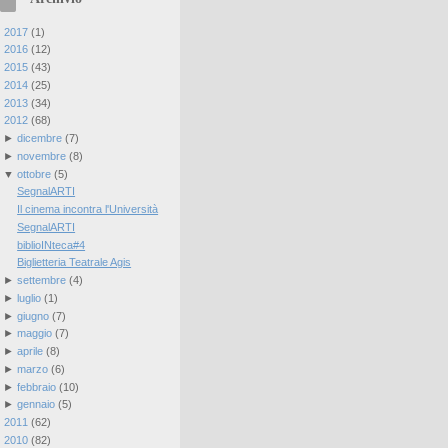
►
2017
(
1
)
►
2016
(
12
)
►
2015
(
43
)
►
2014
(
25
)
►
2013
(
34
)
▼
2012
(
68
)
►
dicembre
(
7
)
►
novembre
(
8
)
▼
ottobre
(
5
)
SegnalARTI
Il cinema incontra l'Università
SegnalARTI
biblioINteca#4
Biglietteria Teatrale Agis
►
settembre
(
4
)
►
luglio
(
1
)
►
giugno
(
7
)
►
maggio
(
7
)
►
aprile
(
8
)
►
marzo
(
6
)
►
febbraio
(
10
)
►
gennaio
(
5
)
►
2011
(
62
)
►
2010
(
82
)