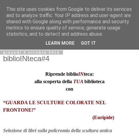
This site uses cookies from Google to deliver its services
Biblio@rti in
and to analyze traffic. Your IP address and user-agent are
shared with Google along with performance and security
metrics to ensure quality of service, generate usage
Il Blog della Biblioteca di Area delle arti per condividere
statistics, and to detect and address abuse.
informazioni iniziative incontri
LEARN MORE
GOT IT
giovedì 4 ottobre 2012
biblioINteca#4
Riprende
biblio
IN
teca:
alla scoperta della
TUA
biblioteca
con
“GUARDA LE SCULTURE COLORATE NEL
FRONTONE!”
(Euripide)
Selezione di libri sulla policromia della scultura antica