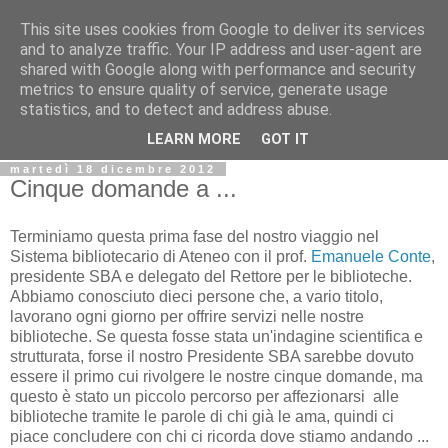
This site uses cookies from Google to deliver its services
Biblio@rti in
and to analyze traffic. Your IP address and user-agent are
shared with Google along with performance and security
metrics to ensure quality of service, generate usage
Il Blog della Biblioteca di Area delle arti per condividere
statistics, and to detect and address abuse.
informazioni iniziative incontri
LEARN MORE
GOT IT
martedì 18 dicembre 2012
Cinque domande a ...
Terminiamo questa prima fase del nostro viaggio nel
Sistema bibliotecario di Ateneo con il prof.
Emanuele Conte
,
presidente SBA e delegato del Rettore per le biblioteche.
Abbiamo conosciuto dieci persone che, a vario titolo,
lavorano ogni giorno per offrire servizi nelle nostre
biblioteche. Se questa fosse stata un'indagine scientifica e
strutturata, forse il nostro Presidente SBA sarebbe dovuto
essere il primo cui rivolgere le nostre cinque domande, ma
questo è stato un piccolo percorso per affezionarsi alle
biblioteche tramite le parole di chi già le ama, quindi ci
piace concludere con chi ci ricorda dove stiamo andando ...