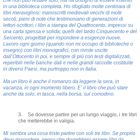
che non può restare solo, ma ha bisogno di essere inserito
in una biblioteca completa. Ho sfogliato molte centinaia di
libri meravigliosi: manoscritti medievali vecchi di molti
secoli, pieni di note che testimoniano di generazioni di
lettori-scrittori; i libri a stampa del Quattrocento, impressi su
una carta spessa e solida; quelli del tardo Cinquecento e del
Seicento, progettati per rispondere a esigenze nuove.
Lavoro ogni giorno (quando non mi occupo di biblioteche o
insegno) con libri monografici, con riviste uscite
dall’Ottocento in poi, e sempre di più con testi digitalizzati,
reperibili nelle banche dati e nelle grandi raccolte costituite
in diversi Paesi, ma purtroppo non in Italia.
Ma un libro è anche il romanzo da leggere la sera, in
vacanza, in ogni momento libero. E’ il libro che può stare
anche da solo, in tasca, nella borsa, sul comodino.
3. Se dovesse partire per un lungo viaggio, i tre libri
che metterebbe in valigia.
Mi sembra una cosa triste partire con soli tre libri. Se proprio
devo rispondere, penso che dovrebbero essere libri da