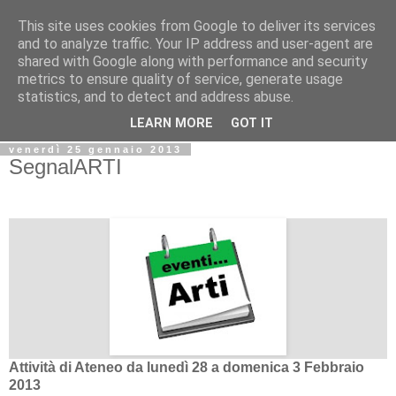
This site uses cookies from Google to deliver its services
Biblio@rti in
and to analyze traffic. Your IP address and user-agent are
shared with Google along with performance and security
metrics to ensure quality of service, generate usage
Il Blog della Biblioteca di Area delle arti per condividere
statistics, and to detect and address abuse.
informazioni iniziative incontri
LEARN MORE
GOT IT
venerdì 25 gennaio 2013
SegnalARTI
Attività di Ateneo da lunedì 28 a domenica 3 Febbraio
2013