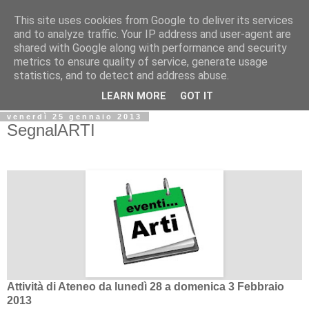
This site uses cookies from Google to deliver its services
Biblio@rti in
and to analyze traffic. Your IP address and user-agent are
shared with Google along with performance and security
metrics to ensure quality of service, generate usage
Il Blog della Biblioteca di Area delle arti per condividere
statistics, and to detect and address abuse.
informazioni iniziative incontri
LEARN MORE
GOT IT
venerdì 25 gennaio 2013
SegnalARTI
Attività di Ateneo da lunedì 28 a domenica 3 Febbraio
2013