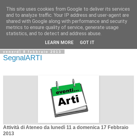
This site uses cookies from Google to deliver its services
Biblio@rti in
and to analyze traffic. Your IP address and user-agent are
shared with Google along with performance and security
metrics to ensure quality of service, generate usage
Il Blog della Biblioteca di Area delle arti per condividere
statistics, and to detect and address abuse.
informazioni iniziative incontri
LEARN MORE
GOT IT
venerdì 8 febbraio 2013
SegnalARTI
Attività di Ateneo da lunedì 11 a domenica 17 Febbraio
2013