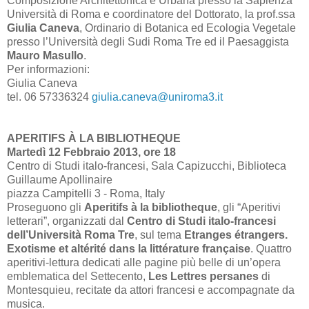
Composizione Architettonica e Urbana presso la Sapienza
Università di Roma e coordinatore del Dottorato, la prof.ssa
Giulia Caneva
, Ordinario di Botanica ed Ecologia Vegetale
presso l’Università degli Sudi Roma Tre ed il Paesaggista
Mauro Masullo
.
Per informazioni:
Giulia Caneva
tel. 06 57336324
giulia.caneva@uniroma3.it
APERITIFS À LA BIBLIOTHEQUE
Martedì 12 Febbraio 2013, ore 18
Centro di Studi italo-francesi, Sala Capizucchi, Biblioteca
Guillaume Apollinaire
piazza Campitelli 3 - Roma, Italy
Proseguono gli
Aperitifs à la bibliotheque
, gli “Aperitivi
letterari”, organizzati dal
Centro di Studi italo-francesi
dell’Università Roma Tre
, sul tema
Etranges étrangers.
Exotisme et altérité dans la littérature française
. Quattro
aperitivi-lettura dedicati alle pagine più belle di un’opera
emblematica del Settecento,
Les Lettres persanes
di
Montesquieu, recitate da attori francesi e accompagnate da
musica.