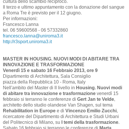
cultura dello scambio reciproco.
Il terzo e ultimo appuntamento con la donazione del sangue
a Roma Tre è previsto per il 12 giugno.
Per informazioni:
Francesco Lanna
tel. 06 59600568 - 06 57332860
francesco.lanna@uniroma3.it
http://r3sport.uniroma3.it
MASTER IN HOUSING. NUOVI MODI DI ABITARE TRA
INNOVAZIONE E TRASFORMAZIONE
Venerdì 15 e sabato 16 Febbraio 2013, ore 9
Dipartimento di Architettura, Sala Consiglio
piazza della Repubblica 10 - Roma, Italy
Nell'ambito del Master di II livello in
Housing. Nuovi modi
di abitare tra innovazione e trasformazione
venerdì 15
febbraio si terranno le conferenze di
Gert Jan te Velde
,
architetto dello studio olandese Van Shagen, sul tema
Rehabilitation in Europe
e di
Vincenzo Emilio Zucchi
,
ricercatore del Dipartimento di Architettura e Studi Urbani
del Politecnico di Milano, su
I temi della trasformazione
.
Sabato 16 febbraio si terranno le conferenze di
Marta