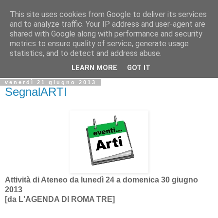
This site uses cookies from Google to deliver its services
Biblio@rti in
and to analyze traffic. Your IP address and user-agent are
shared with Google along with performance and security
metrics to ensure quality of service, generate usage
Il Blog della Biblioteca di Area delle arti per condividere
statistics, and to detect and address abuse.
informazioni iniziative incontri
LEARN MORE
GOT IT
venerdì 21 giugno 2013
SegnalARTI
Attività di Ateneo da lunedì 24 a domenica 30 giugno
2013
[da
L'AGENDA DI ROMA TRE]