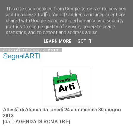
This site uses cookies from Google to deliver its services
Biblio@rti in
and to analyze traffic. Your IP address and user-agent are
shared with Google along with performance and security
metrics to ensure quality of service, generate usage
Il Blog della Biblioteca di Area delle arti per condividere
statistics, and to detect and address abuse.
informazioni iniziative incontri
LEARN MORE
GOT IT
venerdì 21 giugno 2013
SegnalARTI
Attività di Ateneo da lunedì 24 a domenica 30 giugno
2013
[da
L'AGENDA DI ROMA TRE]