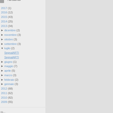
►
2017
(
1
)
►
2016
(
12
)
►
2015
(
43
)
►
2014
(
25
)
▼
2013
(
34
)
►
dicembre
(
2
)
►
novembre
(
3
)
►
ottobre
(
3
)
►
settembre
(
3
)
▼
luglio
(
2
)
SegnalARTI
SegnalARTI
►
giugno
(
1
)
►
maggio
(
7
)
►
aprile
(
5
)
►
marzo
(
3
)
►
febbraio
(
2
)
►
gennaio
(
3
)
►
2012
(
68
)
►
2011
(
62
)
►
2010
(
82
)
►
2009
(
55
)