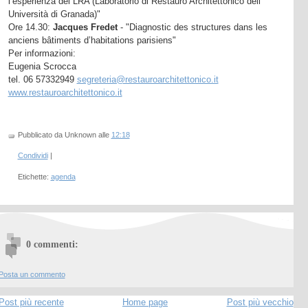
l’esperienza del LRA (Laboratorio di Restauro Architettonico dell’
Università di Granada)"
Ore 14.30:
Jacques Fredet
- "Diagnostic des structures dans les
anciens bâtiments d’habitations parisiens"
Per informazioni:
Eugenia Scrocca
tel. 06 57332949
segreteria@restauroarchitettonico.it
www.restauroarchitettonico.it
Pubblicato da Unknown
alle
12:18
Condividi
|
Etichette:
agenda
0 commenti:
Posta un commento
Post più recente
Home page
Post più vecchio