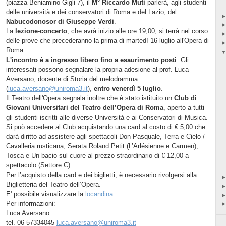
(piazza Beniamino Gigli 7), il
M° Riccardo Muti
parlerà, agli studenti
delle università e dei conservatori di Roma e del Lazio, del
Nabucodonosor di Giuseppe Verdi
.
La
lezione-concerto
, che avrà inizio alle ore 19,00, si terrà nel corso
delle prove che precederanno la prima di martedì 16 luglio all'Opera di
Roma.
L'incontro è a ingresso libero fino a esaurimento posti
. Gli
interessati possono segnalare la propria adesione al prof. Luca
Aversano, docente di Storia del melodramma
(
luca.aversano@uniroma3.it
),
entro
venerdì 5 luglio
.
Il Teatro dell'Opera segnala inoltre che è stato istituito un
Club
di
Giovani Universitari del Teatro dell’Opera di Roma
, aperto a tutti
gli studenti iscritti alle diverse Università e ai Conservatori di Musica.
Si può accedere al Club acquistando una card al costo di € 5,00 che
darà diritto ad assistere agli spettacoli Don Pasquale, Terra e Cielo /
Cavalleria rusticana, Serata Roland Petit (L’Arlésienne e Carmen),
Tosca e Un bacio sul cuore al prezzo straordinario di € 12,00 a
spettacolo (Settore C).
Per l’acquisto della card e dei biglietti, è necessario rivolgersi alla
Biglietteria del Teatro dell’Opera.
E' possibile visualizzare la
locandina.
Per informazioni:
Luca Aversano
tel. 06 57334045
luca.aversano@uniroma3.it