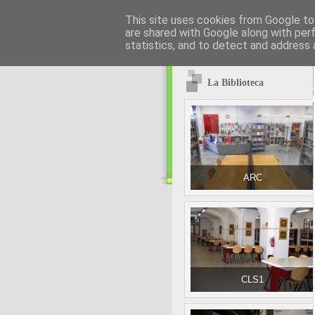
This site uses cookies from Google to 
are shared with Google along with per
statistics, and to detect and address 
La Biblioteca
ARC
CLS1