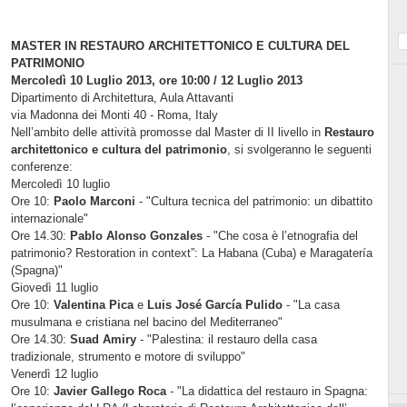
MASTER IN RESTAURO ARCHITETTONICO E CULTURA DEL
PATRIMONIO
Mercoledì 10 Luglio 2013, ore 10:00 / 12 Luglio 2013
Dipartimento di Architettura, Aula Attavanti
via Madonna dei Monti 40 - Roma, Italy
Nell’ambito delle attività promosse dal Master di II livello in
Restauro
architettonico e cultura del patrimonio
, si svolgeranno le seguenti
conferenze:
Mercoledì 10 luglio
Ore 10:
Paolo Marconi
- "Cultura tecnica del patrimonio: un dibattito
internazionale"
Ore 14.30:
Pablo Alonso Gonzales
- "Che cosa è l’etnografia del
patrimonio? Restoration in context”: La Habana (Cuba) e Maragatería
(Spagna)"
Giovedì 11 luglio
Ore 10:
Valentina Pica
e
Luis José García Pulido
- "La casa
musulmana e cristiana nel bacino del Mediterraneo"
Ore 14.30:
Suad Amiry
- "Palestina: il restauro della casa
tradizionale, strumento e motore di sviluppo"
Venerdì 12 luglio
Ore 10:
Javier Gallego Roca
- "La didattica del restauro in Spagna: