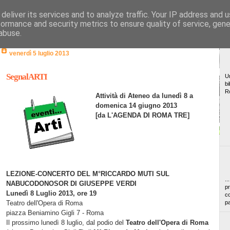
deliver its services and to analyze traffic. Your IP address and 
formance and security metrics to ensure quality of service, gen
abuse.
venerdì 5 luglio 2013
SegnalARTI
Un
bi
R
Attività di Ateneo da lunedì 8 a
domenica 14 giugno 2013
[da
L'AGENDA DI ROMA TRE]
LEZIONE-CONCERTO DEL M°RICCARDO MUTI SUL
..
NABUCODONOSOR DI GIUSEPPE VERDI
pr
Lunedì 8 Luglio 2013, ore 19
co
Teatro dell'Opera di Roma
pa
piazza Beniamino Gigli 7 - Roma
Il prossimo lunedì 8 luglio, dal podio del
Teatro dell'Opera di Roma