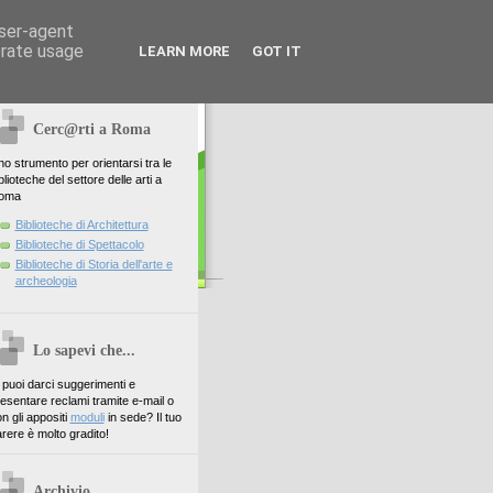
user-agent
erate usage
LEARN MORE
GOT IT
Cerc@rti a Roma
o strumento per orientarsi tra le
blioteche del settore delle arti a
oma
Biblioteche di Architettura
Biblioteche di Spettacolo
Biblioteche di Storia dell'arte e
archeologia
Lo sapevi che...
. puoi darci suggerimenti e
esentare reclami tramite e-mail o
n gli appositi
moduli
in sede? Il tuo
rere è molto gradito!
Archivio