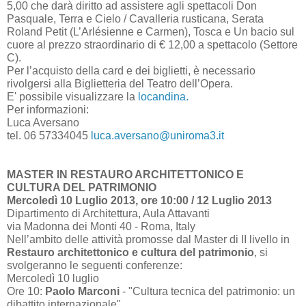
5,00 che darà diritto ad assistere agli spettacoli Don
Pasquale, Terra e Cielo / Cavalleria rusticana, Serata
Roland Petit (L’Arlésienne e Carmen), Tosca e Un bacio sul
cuore al prezzo straordinario di € 12,00 a spettacolo (Settore
C).
Per l’acquisto della card e dei biglietti, è necessario
rivolgersi alla Biglietteria del Teatro dell’Opera.
E' possibile visualizzare la
locandina.
Per informazioni:
Luca Aversano
tel. 06 57334045
luca.aversano@uniroma3.it
MASTER IN RESTAURO ARCHITETTONICO E
CULTURA DEL PATRIMONIO
Mercoledì 10 Luglio 2013, ore 10:00 / 12 Luglio 2013
Dipartimento di Architettura, Aula Attavanti
via Madonna dei Monti 40 - Roma, Italy
Nell’ambito delle attività promosse dal Master di II livello in
Restauro architettonico e cultura del patrimonio
, si
svolgeranno le seguenti conferenze:
Mercoledì 10 luglio
Ore 10:
Paolo Marconi
- "Cultura tecnica del patrimonio: un
dibattito internazionale"