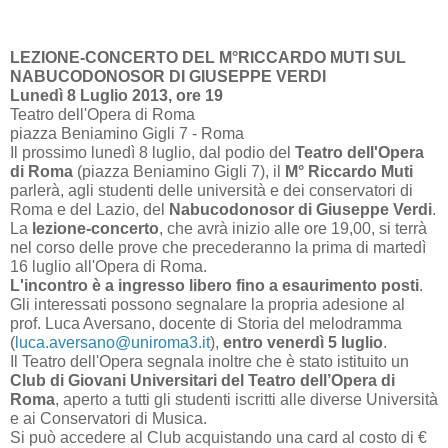
LEZIONE-CONCERTO DEL M°RICCARDO MUTI SUL
NABUCODONOSOR DI GIUSEPPE VERDI
Lunedì 8 Luglio 2013, ore 19
Teatro dell'Opera di Roma
piazza Beniamino Gigli 7 - Roma
Il prossimo lunedì 8 luglio, dal podio del
Teatro dell'Opera
di Roma
(piazza Beniamino Gigli 7), il
M° Riccardo Muti
parlerà, agli studenti delle università e dei conservatori di
Roma e del Lazio, del
Nabucodonosor di Giuseppe Verdi
.
La
lezione-concerto
, che avrà inizio alle ore 19,00, si terrà
nel corso delle prove che precederanno la prima di martedì
16 luglio all'Opera di Roma.
L'incontro è a ingresso libero fino a esaurimento posti
.
Gli interessati possono segnalare la propria adesione al
prof. Luca Aversano, docente di Storia del melodramma
(
luca.aversano@uniroma3.it
),
entro
venerdì 5 luglio
.
Il Teatro dell'Opera segnala inoltre che è stato istituito un
Club
di Giovani Universitari del Teatro dell’Opera di
Roma
, aperto a tutti gli studenti iscritti alle diverse Università
e ai Conservatori di Musica.
Si può accedere al Club acquistando una card al costo di €