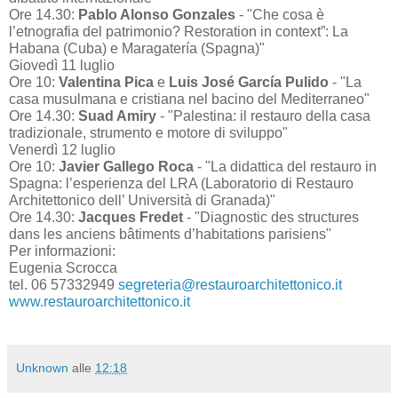
Ore 14.30:
Pablo Alonso Gonzales
- "Che cosa è
l’etnografia del patrimonio? Restoration in context”: La
Habana (Cuba) e Maragatería (Spagna)"
Giovedì 11 luglio
Ore 10:
Valentina Pica
e
Luis José García Pulido
- "La
casa musulmana e cristiana nel bacino del Mediterraneo"
Ore 14.30:
Suad Amiry
- "Palestina: il restauro della casa
tradizionale, strumento e motore di sviluppo"
Venerdì 12 luglio
Ore 10:
Javier Gallego Roca
- "La didattica del restauro in
Spagna: l’esperienza del LRA (Laboratorio di Restauro
Architettonico dell’ Università di Granada)"
Ore 14.30:
Jacques Fredet
- "Diagnostic des structures
dans les anciens bâtiments d’habitations parisiens"
Per informazioni:
Eugenia Scrocca
tel. 06 57332949
segreteria@restauroarchitettonico.it
www.restauroarchitettonico.it
Unknown
alle
12:18