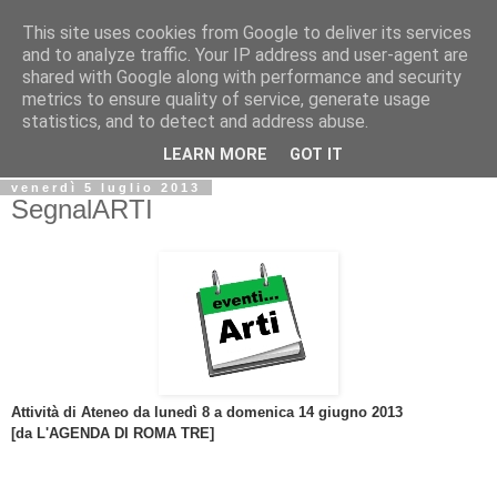
This site uses cookies from Google to deliver its services
Biblio@rti in
and to analyze traffic. Your IP address and user-agent are
shared with Google along with performance and security
metrics to ensure quality of service, generate usage
Il Blog della Biblioteca di Area delle arti per condividere
statistics, and to detect and address abuse.
informazioni iniziative incontri
LEARN MORE
GOT IT
venerdì 5 luglio 2013
SegnalARTI
Attività di Ateneo da lunedì 8 a domenica 14 giugno 2013
[da
L'AGENDA DI ROMA TRE]