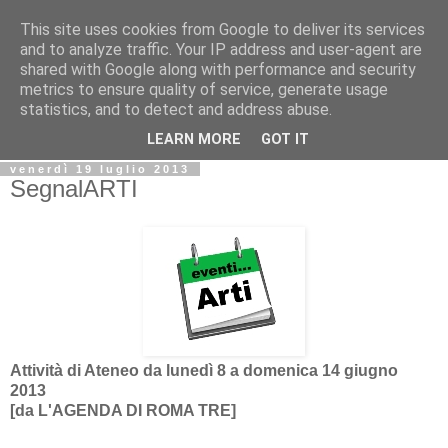
This site uses cookies from Google to deliver its services
Biblio@rti in
and to analyze traffic. Your IP address and user-agent are
shared with Google along with performance and security
metrics to ensure quality of service, generate usage
Il Blog della Biblioteca di Area delle arti per condividere
statistics, and to detect and address abuse.
informazioni iniziative incontri
LEARN MORE
GOT IT
venerdì 19 luglio 2013
SegnalARTI
Attività di Ateneo da lunedì 8 a domenica 14 giugno
2013
[da
L'AGENDA DI ROMA TRE]