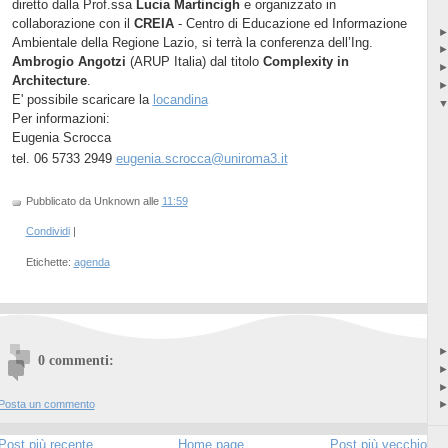
diretto dalla Prof.ssa
Lucia Martincigh
e organizzato in
collaborazione con il
CREIA
- Centro di Educazione ed Informazione
Ambientale della Regione Lazio, si terrà la conferenza dell’Ing.
Ambrogio Angotzi
(ARUP Italia) dal titolo
Complexity in
Architecture
.
E' possibile scaricare la
locandina
Per informazioni:
Eugenia Scrocca
tel. 06 5733 2949
eugenia.scrocca@uniroma3.it
Pubblicato da Unknown
alle
11:59
Condividi
|
Etichette:
agenda
0 commenti:
Posta un commento
Post più recente
Home page
Post più vecchio