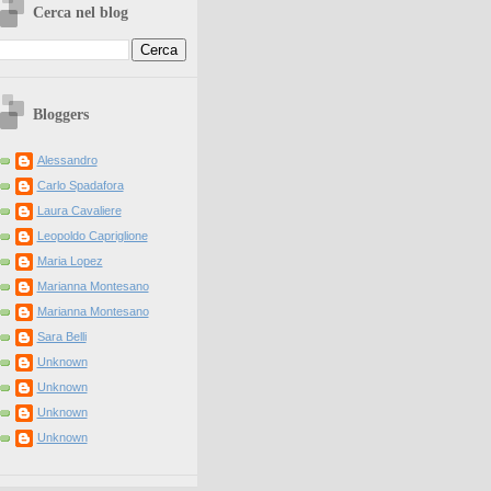
Cerca nel blog
Bloggers
Alessandro
Carlo Spadafora
Laura Cavaliere
Leopoldo Capriglione
Maria Lopez
Marianna Montesano
Marianna Montesano
Sara Belli
Unknown
Unknown
Unknown
Unknown