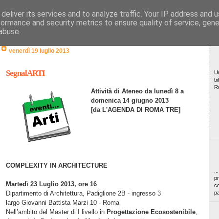
deliver its services and to analyze traffic. Your IP address and 
formance and security metrics to ensure quality of service, gen
abuse.
venerdì 19 luglio 2013
SegnalARTI
Un
bi
R
Attività di Ateneo da lunedì 8 a
domenica 14 giugno 2013
[da
L'AGENDA DI ROMA TRE]
COMPLEXITY IN ARCHITECTURE
..
pr
Martedì 23 Luglio 2013, ore 16
co
Dipartimento di Architettura, Padiglione 2B - ingresso 3
pa
largo Giovanni Battista Marzi 10 - Roma
Nell’ambito del Master di I livello in
Progettazione Ecosostenibile
,