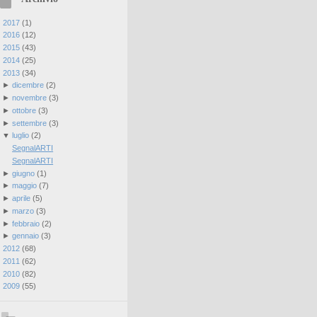
►
2017
(
1
)
►
2016
(
12
)
►
2015
(
43
)
►
2014
(
25
)
▼
2013
(
34
)
►
dicembre
(
2
)
►
novembre
(
3
)
►
ottobre
(
3
)
►
settembre
(
3
)
▼
luglio
(
2
)
SegnalARTI
SegnalARTI
►
giugno
(
1
)
►
maggio
(
7
)
►
aprile
(
5
)
►
marzo
(
3
)
►
febbraio
(
2
)
►
gennaio
(
3
)
►
2012
(
68
)
►
2011
(
62
)
►
2010
(
82
)
►
2009
(
55
)