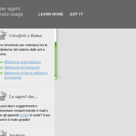
user-agent
erate usage
LEARN MORE
GOT IT
Cerc@rti a Roma
o strumento per orientarsi tra le
blioteche del settore delle arti a
oma
Biblioteche di Architettura
Biblioteche di Spettacolo
Biblioteche di Storia dell'arte e
archeologia
Lo sapevi che...
. puoi darci suggerimenti e
esentare reclami tramite e-mail o
n gli appositi
moduli
in sede? Il tuo
rere è molto gradito!
Archivio