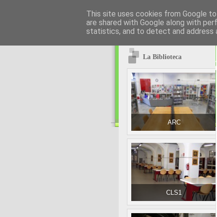
This site uses cookies from Google to 
are shared with Google along with per
statistics, and to detect and address 
La Biblioteca
ARC
CLS1