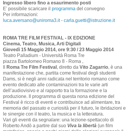
Ingresso libero fino a esaurimento posti
E' possibile scaricare il
programma
del convegno
Per informazioni:
luca.aversano@uniroma3.it
-
carla.guetti@istruzione.it
ROMA TRE FILM FESTIVAL - IX EDIZIONE
Cinema, Teatro, Musica, Arti Digitali
Giovedì 15 Maggio 2014, ore 9:30 / 23 Maggio 2014
Teatro Palladium - Università Roma Tre
piazza Bartolomeo Romano 8 - Roma ,
Il
Roma Tre Film Festival
, diretto da
Vito Zagarrio
, è una
manifestazione che, partita come festival degli studenti
Dams, si è negli anni radicata nel territorio romano come
evento dedicato alle contaminazioni tra le varie arti
dell’audiovisivo e al rapporto tra la formazione e la
produzione. Il programma di questa nona edizione del
Festival è ricco di eventi e contribuisce ad alimentare, tra
memoria del passato e curiosità per il futuro, le ibridazioni e
le sinergie con il teatro, la musica e la letteratura.
Vari gli eventi da segnalare: una lezione-spettacolo di
Roberto Andò a partire dal suo
Viva la libertà
(un film