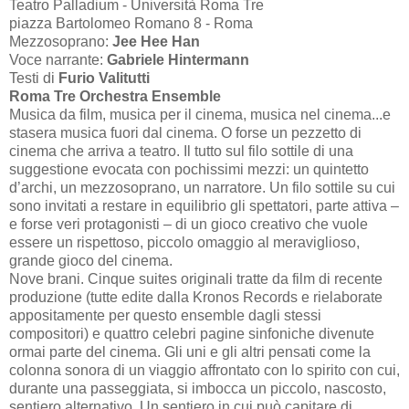
Teatro Palladium - Università Roma Tre
piazza Bartolomeo Romano 8 - Roma
Mezzosoprano:
Jee Hee Han
Voce narrante:
Gabriele Hintermann
Testi di
Furio Valitutti
Roma Tre Orchestra Ensemble
Musica da film, musica per il cinema, musica nel cinema...e
stasera musica fuori dal cinema. O forse un pezzetto di
cinema che arriva a teatro. Il tutto sul filo sottile di una
suggestione evocata con pochissimi mezzi: un quintetto
d’archi, un mezzosoprano, un narratore. Un filo sottile su cui
sono invitati a restare in equilibrio gli spettatori, parte attiva –
e forse veri protagonisti – di un gioco creativo che vuole
essere un rispettoso, piccolo omaggio al meraviglioso,
grande gioco del cinema.
Nove brani. Cinque suites originali tratte da film di recente
produzione (tutte edite dalla Kronos Records e rielaborate
appositamente per questo ensemble dagli stessi
compositori) e quattro celebri pagine sinfoniche divenute
ormai parte del cinema. Gli uni e gli altri pensati come la
colonna sonora di un viaggio affrontato con lo spirito con cui,
durante una passeggiata, si imbocca un piccolo, nascosto,
sentiero alternativo. Un sentiero in cui può capitare di