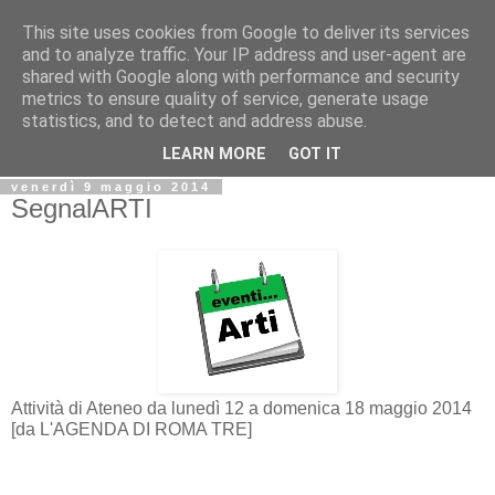
This site uses cookies from Google to deliver its services
Biblio@rti in
and to analyze traffic. Your IP address and user-agent are
shared with Google along with performance and security
metrics to ensure quality of service, generate usage
Il Blog della Biblioteca di Area delle arti per condividere
statistics, and to detect and address abuse.
informazioni iniziative incontri
LEARN MORE
GOT IT
venerdì 9 maggio 2014
SegnalARTI
Attività di Ateneo da lunedì 12 a domenica 18 maggio 2014
[da L'AGENDA DI ROMA TRE]