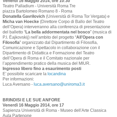
Venerdì 16 Maggio 2014, ore 10:30
Teatro Palladium - Università Roma Tre
piazza Bartolomeo Romano 8 - Roma
Donatella Gavrilovich
(Università di Roma Tor Vergata) e
Micha van Hoecke
(Direttore Corpo di Ballo del Teatro
dell’Opera) interverranno alla conferenza di presentazione
del balletto “
La bella addormentata nel bosco
” (musica di
P.I. Èajkovskij) nell’ambito del progetto “
All’Opera con
Filosofia
” organizzato dal Dipartimento di Filosofia,
Comunicazione e Spettacolo in collaborazione con il
Dipartimento di Didattica e Formazione del Teatro
dell’Opera di Roma e il Comitato nazionale per
l’apprendimento pratico della musica del MIUR.
Ingresso libero fino a esaurimento posti
E' possibile scaricare la
locandina
Per informazioni:
Luca Aversano -
luca.aversano@uniroma3.it
BRINDISI E LE SUE ANFORE
Venerdì 16 Maggio 2014, ore 17
Sapienza Università di Roma - Museo dell'Arte Classica
Aula Partenone