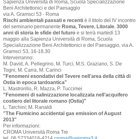
Sapienza Università di Roma, Scuola Specializzazione
Beni Architettonici e del Paesaggio
via A. Gramsci 53 - Roma
Rischi ambientali passati e recenti
è il titolo del IV incontro
del seminario permanente
Roma, Tevere, Litorale. 3000
anni di storia le sfide del futuro
e si terrà martedì 13
maggio alla Sapienza Università di Roma, Scuola
Specializzazione Beni Architettonici e del Paesaggio, via A.
Gramsci 53, 16-18.30
Interverranno:
M. David, A. Pellegrino, M. Turci, M.S. Graziano, S. De
Togni, M. Carra, M. Carinci
"Fenomeni esondativi del Tevere nell’area della città di
Ostia in epoca tardoantica"
L. Mastrorillo, R. Mazza, P. Tuccimei
"Fenomeni di salinizzazione localizzata nell’acquifero
costiero del litorale romano (Ostia)"
L. Tarchini; M. Ranaldi
"The Fiumicino accidental gas emission of August
2013"
Per informazioni:
CROMA Università Roma Tre
tel. 06 57334016-4214
croma@uniroma3.it