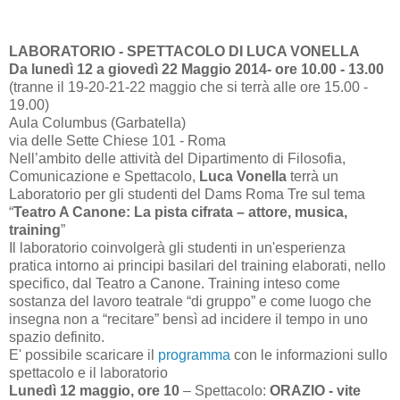
LABORATORIO - SPETTACOLO DI LUCA VONELLA
Da lunedì 12 a giovedì 22 Maggio 2014- ore 10.00 - 13.00
(tranne il 19-20-21-22 maggio che si terrà alle ore 15.00 -
19.00)
Aula Columbus (Garbatella)
via delle Sette Chiese 101 - Roma
Nell’ambito delle attività del Dipartimento di Filosofia,
Comunicazione e Spettacolo,
Luca Vonella
terrà un
Laboratorio per gli studenti del Dams Roma Tre sul tema
“
Teatro A Canone: La pista cifrata – attore, musica,
training
”
Il laboratorio coinvolgerà gli studenti in un'esperienza
pratica intorno ai principi basilari del training elaborati, nello
specifico, dal Teatro a Canone. Training inteso come
sostanza del lavoro teatrale “di gruppo” e come luogo che
insegna non a “recitare” bensì ad incidere il tempo in uno
spazio definito.
E' possibile scaricare il
programma
con le informazioni sullo
spettacolo e il laboratorio
Lunedì 12 maggio, ore 10
– Spettacolo:
ORAZIO - vite