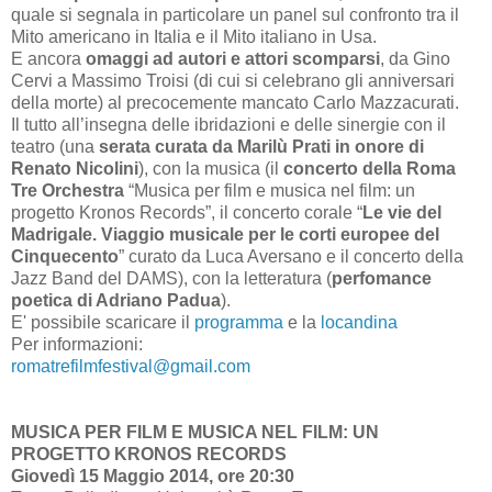
quale si segnala in particolare un panel sul confronto tra il
Mito americano in Italia e il Mito italiano in Usa.
E ancora
omaggi ad autori e attori scomparsi
, da Gino
Cervi a Massimo Troisi (di cui si celebrano gli anniversari
della morte) al precocemente mancato Carlo Mazzacurati.
Il tutto all’insegna delle ibridazioni e delle sinergie con il
teatro (una
serata curata da Marilù Prati in onore di
Renato Nicolini
), con la musica (il
concerto della Roma
Tre Orchestra
“Musica per film e musica nel film: un
progetto Kronos Records”, il concerto corale “
Le vie del
Madrigale. Viaggio musicale per le corti europee del
Cinquecento
” curato da Luca Aversano e il concerto della
Jazz Band del DAMS), con la letteratura (
perfomance
poetica di Adriano Padua
).
E' possibile scaricare il
programma
e la
locandina
Per informazioni:
romatrefilmfestival@gmail.com
MUSICA PER FILM E MUSICA NEL FILM: UN
PROGETTO KRONOS RECORDS
Giovedì 15 Maggio 2014, ore 20:30