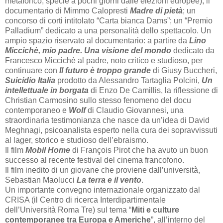
metaforico, specie a pochi giorni dalle elezioni europee); il
documentario di Mimmo Calopresti
Madre di pietà
; un
concorso di corti intitolato “Carta bianca Dams”; un “Premio
Palladium” dedicato a una personalità dello spettacolo. Un
ampio spazio riservato al documentario: a partire da
Lino
Miccichè, mio padre. Una visione del mondo
dedicato da
Francesco Miccichè al padre, noto critico e studioso, per
continuare con
Il futuro è troppo grande
di Giusy Buccheri,
Suicidio Italia
prodotto da Alessandro Tartaglia Polcini,
Un
intellettuale in borgata
di Enzo De Camillis, la riflessione di
Christian Carmosino sullo stesso fenomeno del docu
contemporaneo e
Wolf
di Claudio Giovannesi, una
straordinaria testimonianza che nasce da un’idea di David
Meghnagi, psicoanalista esperto nella cura dei sopravvissuti
al lager, storico e studioso dell’ebraismo.
Il film
Mobil Home
di François Pirot che ha avuto un buon
successo al recente festival del cinema francofono.
Il film inedito di un giovane che proviene dall’università,
Sebastian Maolucci
La terra e il vento
.
Un importante convegno internazionale organizzato dal
CRISA (il Centro di ricerca Interdipartimentale
dell’Università Roma Tre) sul tema “
Miti e culture
contemporanee tra Europa e Americhe
”, all’interno del