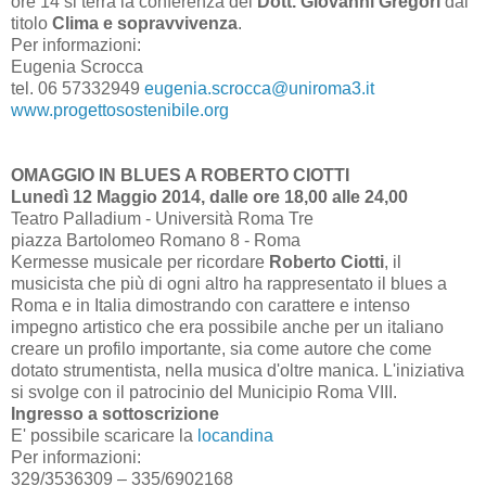
ore 14 si terrà la conferenza del
Dott. Giovanni Gregori
dal
titolo
Clima e sopravvivenza
.
Per informazioni:
Eugenia Scrocca
tel. 06 57332949
eugenia.scrocca@uniroma3.it
www.progettosostenibile.org
OMAGGIO IN BLUES A ROBERTO CIOTTI
Lunedì 12 Maggio 2014,
dalle ore 18,00 alle 24,00
Teatro Palladium - Università Roma Tre
piazza Bartolomeo Romano 8 - Roma
Kermesse musicale per ricordare
Roberto Ciotti
, il
musicista che più di ogni altro ha rappresentato il blues a
Roma e in Italia dimostrando con carattere e intenso
impegno artistico che era possibile anche per un italiano
creare un profilo importante, sia come autore che come
dotato strumentista, nella musica d'oltre manica. L'iniziativa
si svolge con il patrocinio del Municipio Roma VIII.
Ingresso a sottoscrizione
E' possibile scaricare la
locandina
Per informazioni:
329/3536309 – 335/6902168