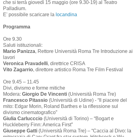
che si terrà giovedì 15 maggio (ore 9.30-19) al Teatro
Palladium.
E' possibile scaricare la
locandina
Programma
Ore 9.30
Saluti istituzionali:
Mario Panizza
, Rettore Università Roma Tre Introduzione ai
lavori
Veronica Pravadelli
, direttrice CRISA
Vito Zagarrio
, direttore artistico Roma Tre Film Festival
Ore 9.45 – 11.45
Divi, divismo e forme mitiche
Modera:
Giorgio De Vincenti
(Università Roma Tre)
Francesco Pitassio
(Università di Udine) - “Il piacere del
mito: Edgar Morin, Roland Barthes e la riflessione sul
divismo cinematografico”
Giulia Carlucccio
(Università di Torino) – “Bogart e
Huckleberry Finn: America First”
Giuseppe Gatti
(Università Roma Tre) – “Caccia al Divo: la
mitocrazia di Cary Grant fra star system, Hitchcock e Wu