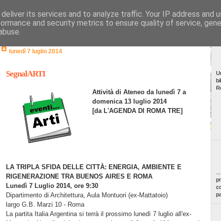
deliver its services and to analyze traffic. Your IP address and 
formance and security metrics to ensure quality of service, gen
abuse.
lunedì 7 luglio 2014
SegnalARTI
Un
bi
R
Attività di Ateneo da lunedì 7 a
domenica 13 luglio 2014
[da L'AGENDA DI ROMA TRE]
LA TRIPLA SFIDA DELLE CITTÀ: ENERGIA, AMBIENTE E
..
RIGENERAZIONE TRA BUENOS AIRES E ROMA
pr
Lunedì 7 Luglio 2014, ore 9:30
co
Dipartimento di Architettura, Aula Montuori (ex-Mattatoio)
pa
largo G.B. Marzi 10 - Roma
La partita Italia Argentina si terrà il prossimo lunedì 7 luglio all'ex-