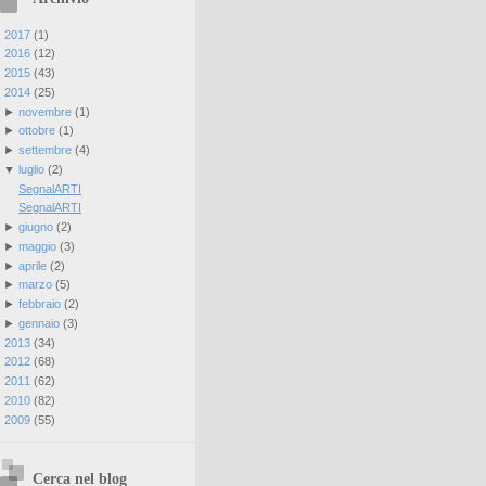
►
2017
(
1
)
►
2016
(
12
)
►
2015
(
43
)
▼
2014
(
25
)
►
novembre
(
1
)
►
ottobre
(
1
)
►
settembre
(
4
)
▼
luglio
(
2
)
SegnalARTI
SegnalARTI
►
giugno
(
2
)
►
maggio
(
3
)
►
aprile
(
2
)
►
marzo
(
5
)
►
febbraio
(
2
)
►
gennaio
(
3
)
►
2013
(
34
)
►
2012
(
68
)
►
2011
(
62
)
►
2010
(
82
)
►
2009
(
55
)
Cerca nel blog