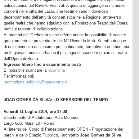
palcoscenico del Ravello Festival. A questo si aggiungono numerosi
concerti nelle città del Lazio, che testimoniano il doveroso
decentramento dell’attività concertistica nella Regione, attraverso
quelle realtà che hanno stipulato con la Fondazione Teatro dell’Opera
proficui rapporti di collaborazione.
Ai membri dell’Orchestra viene offerta anche la possibilità di seguire
gratuitamente le prove dirette dal M° Riccardo Muti. Si tratta dunque
di un’esperienza di altissimo profilo didattico, formativo e artistico, cui
molti giovani musicisti hanno il privilegio di accedere grazie al Teatro
dell’Opera di Roma.
Ingresso libero fino a esaurimento posti
E’ possibile scaricare la
locandina
Per informazioni:
promozione.pubblico@operaroma.it
JOAO GOMES DA SILVA: LO SPESSORE DEL TEMPO
Venerdì 11 Luglio 2014, ore 17:30
Dipartimento di Architettura, Aula Montuori
Largo G.B. Marzi 10 - Roma
All'interno del Corso di Perfezionamento OPEN - Progettazione dei
parchi e dello Spazio Pubblico, l'architetto
Joao Gomes da Silva