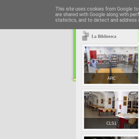
This site uses cookies from Google to 
are shared with Google along with per
statistics, and to detect and address 
La Biblioteca
ARC
CLS1