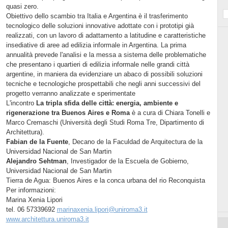
quasi zero.
Obiettivo dello scambio tra Italia e Argentina è il trasferimento
tecnologico delle soluzioni innovative adottate con i prototipi già
realizzati, con un lavoro di adattamento a latitudine e caratteristiche
insediative di aree ad edilizia informale in Argentina. La prima
annualità prevede l'analisi e la messa a sistema delle problematiche
che presentano i quartieri di edilizia informale nelle grandi città
argentine, in maniera da evidenziare un abaco di possibili soluzioni
tecniche e tecnologiche prospettabili che negli anni successivi del
progetto verranno analizzate e sperimentate
L'incontro
La tripla sfida delle città: energia, ambiente e
rigenerazione tra Buenos Aires e Roma
è a cura di Chiara Tonelli e
Marco Cremaschi (Università degli Studi Roma Tre, Dipartimento di
Architettura).
Fabian de la Fuente
, Decano de la Faculdad de Arquitectura de la
Universidad Nacional de San Martin
Alejandro Sehtman
, Investigador de la Escuela de Gobierno,
Universidad Nacional de San Martin
Tierra de Agua: Buenos Aires e la conca urbana del rio Reconquista
Per informazioni:
Marina Xenia Lipori
tel. 06 57339692
marinaxenia.lipori@uniroma3.it
www.architettura.uniroma3.it