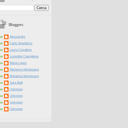
Bloggers
Alessandro
Carlo Spadafora
Laura Cavaliere
Leopoldo Capriglione
Maria Lopez
Marianna Montesano
Marianna Montesano
Sara Belli
Unknown
Unknown
Unknown
Unknown