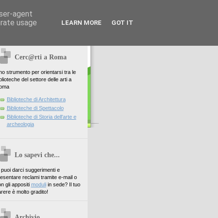
user-agent
erate usage
LEARN MORE
GOT IT
Cerc@rti a Roma
o strumento per orientarsi tra le
blioteche del settore delle arti a
oma
Biblioteche di Architettura
Biblioteche di Spettacolo
Biblioteche di Storia dell'arte e
archeologia
Lo sapevi che...
. puoi darci suggerimenti e
esentare reclami tramite e-mail o
n gli appositi
moduli
in sede? Il tuo
rere è molto gradito!
Archivio