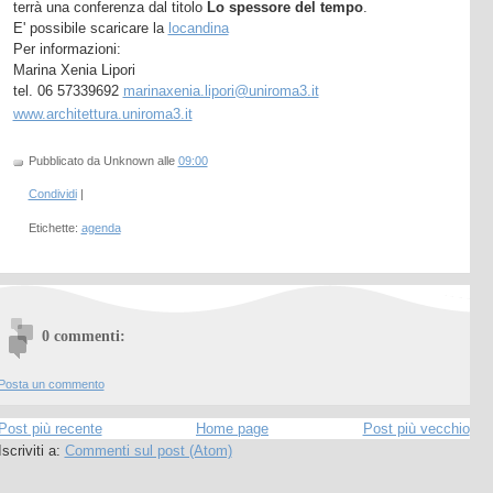
terrà una conferenza dal titolo
Lo spessore del tempo
.
E' possibile scaricare la
locandina
Per informazioni:
Marina Xenia Lipori
tel. 06 57339692
marinaxenia.lipori@uniroma3.it
www.architettura.uniroma3.it
Pubblicato da Unknown
alle
09:00
Condividi
|
Etichette:
agenda
0 commenti:
Posta un commento
Post più recente
Home page
Post più vecchio
Iscriviti a:
Commenti sul post (Atom)