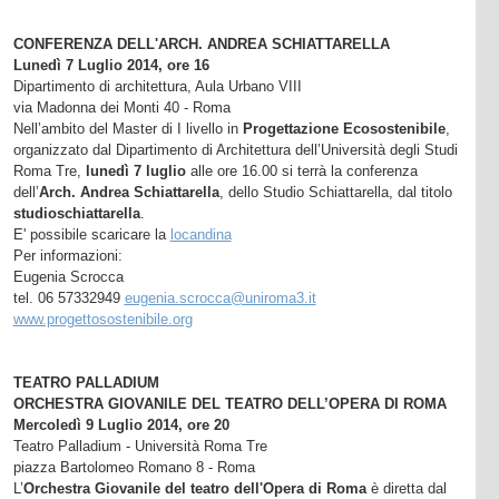
CONFERENZA DELL'ARCH. ANDREA SCHIATTARELLA
Lunedì 7 Luglio 2014, ore 16
Dipartimento di architettura, Aula Urbano VIII
via Madonna dei Monti 40 - Roma
Nell’ambito del Master di I livello in
Progettazione Ecosostenibile
,
organizzato dal Dipartimento di Architettura dell’Università degli Studi
Roma Tre,
lunedì 7 luglio
alle ore 16.00 si terrà la conferenza
dell’
Arch. Andrea Schiattarella
, dello Studio Schiattarella, dal titolo
studioschiattarella
.
E' possibile scaricare la
locandina
Per informazioni:
Eugenia Scrocca
tel. 06 57332949
eugenia.scrocca@uniroma3.it
www.progettosostenibile.org
TEATRO PALLADIUM
ORCHESTRA GIOVANILE DEL TEATRO DELL’OPERA DI ROMA
Mercoledì 9 Luglio 2014, ore 20
Teatro Palladium - Università Roma Tre
piazza Bartolomeo Romano 8 - Roma
L’
Orchestra Giovanile del teatro dell'Opera di Roma
è diretta dal