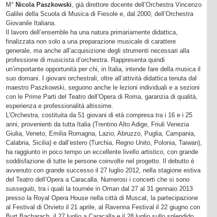
M°
Nicola Paszkowski
, già direttore docente dell’Orchestra Vincenzo
Galilei della Scuola di Musica di Fiesole e, dal 2000, dell’Orchestra
Giovanile Italiana.
Il lavoro dell’ensemble ha una natura primariamente didattica,
finalizzata non solo a una preparazione musicale di carattere
generale, ma anche all’acquisizione degli strumenti necessari alla
professione di musicista d’orchestra. Rappresenta quindi
un’importante opportunità per chi, in Italia, intende fare della musica il
suo domani. I giovani orchestrali, oltre all’attività didattica tenuta dal
maestro Paszkowski, seguono anche le lezioni individuali e a sezioni
con le Prime Parti del Teatro dell’Opera di Roma, garanzia di qualità,
esperienza e professionalità altissime.
L’Orchestra, costituita da 51 giovani di età compresa tra i 16 e i 25
anni, provenienti da tutta Italia (Trentino Alto Adige, Friuli Venezia
Giulia, Veneto, Emilia Romagna, Lazio, Abruzzo, Puglia, Campania,
Calabria, Sicilia) e dall’estero (Turchia, Regno Unito, Polonia, Taiwan),
ha raggiunto in poco tempo un eccellente livello artistico, con grande
soddisfazione di tutte le persone coinvolte nel progetto. Il debutto è
avvenuto con grande successo il 27 luglio 2012, nella stagione estiva
del Teatro dell’Opera a Caracalla. Numerosi i concerti che si sono
susseguiti, tra i quali la tournée in Oman dal 27 al 31 gennaio 2013
presso la Royal Opera House nella città di Muscat, la partecipazione
al Festival di Orvieto il 21 aprile, al Ravenna Festival il 22 giugno con
Burt Bacharach, il 27 luglio a Caracalla e il 28 luglio sullo splendido