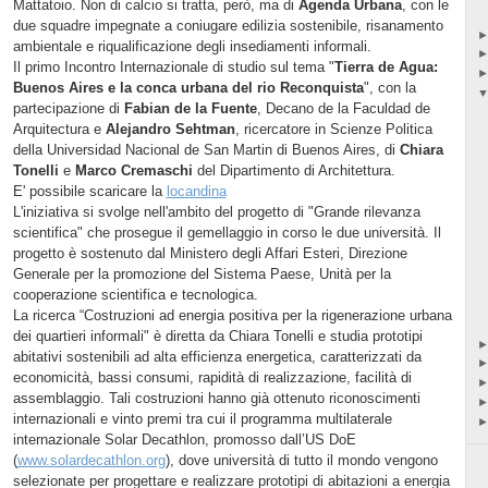
Mattatoio. Non di calcio si tratta, però, ma di
Agenda Urbana
, con le
due squadre impegnate a coniugare edilizia sostenibile, risanamento
ambientale e riqualificazione degli insediamenti informali.
Il primo Incontro Internazionale di studio sul tema "
Tierra de Agua:
Buenos Aires e la conca urbana del rio Reconquista
", con la
partecipazione di
Fabian de la Fuente
, Decano de la Faculdad de
Arquitectura e
Alejandro Sehtman
, ricercatore in Scienze Politica
della Universidad Nacional de San Martin di Buenos Aires, di
Chiara
Tonelli
e
Marco Cremaschi
del Dipartimento di Architettura.
E' possibile scaricare la
locandina
L'iniziativa si svolge nell'ambito del progetto di "Grande rilevanza
scientifica" che prosegue il gemellaggio in corso le due università. Il
progetto è sostenuto dal Ministero degli Affari Esteri, Direzione
Generale per la promozione del Sistema Paese, Unità per la
cooperazione scientifica e tecnologica.
La ricerca “Costruzioni ad energia positiva per la rigenerazione urbana
dei quartieri informali" è diretta da Chiara Tonelli e studia prototipi
abitativi sostenibili ad alta efficienza energetica, caratterizzati da
economicità, bassi consumi, rapidità di realizzazione, facilità di
assemblaggio. Tali costruzioni hanno già ottenuto riconoscimenti
internazionali e vinto premi tra cui il programma multilaterale
internazionale Solar Decathlon, promosso dall’US DoE
(
www.solardecathlon.org
), dove università di tutto il mondo vengono
selezionate per progettare e realizzare prototipi di abitazioni a energia