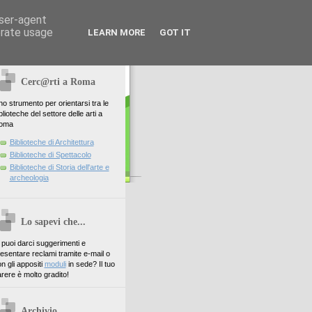
user-agent
erate usage
LEARN MORE
GOT IT
Cerc@rti a Roma
o strumento per orientarsi tra le
blioteche del settore delle arti a
oma
Biblioteche di Architettura
Biblioteche di Spettacolo
Biblioteche di Storia dell'arte e
archeologia
Lo sapevi che...
. puoi darci suggerimenti e
esentare reclami tramite e-mail o
n gli appositi
moduli
in sede? Il tuo
rere è molto gradito!
Archivio