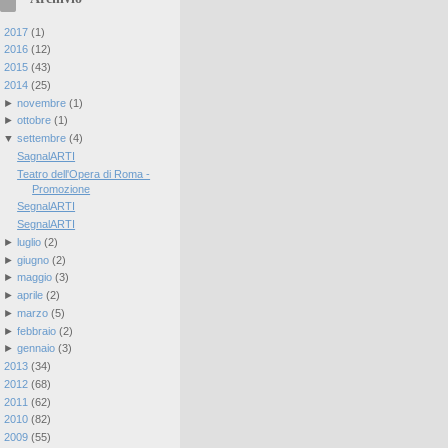
►
2017
(
1
)
►
2016
(
12
)
►
2015
(
43
)
▼
2014
(
25
)
►
novembre
(
1
)
►
ottobre
(
1
)
▼
settembre
(
4
)
SagnalARTI
Teatro dell'Opera di Roma -
Promozione
SegnalARTI
SegnalARTI
►
luglio
(
2
)
►
giugno
(
2
)
►
maggio
(
3
)
►
aprile
(
2
)
►
marzo
(
5
)
►
febbraio
(
2
)
►
gennaio
(
3
)
►
2013
(
34
)
►
2012
(
68
)
►
2011
(
62
)
►
2010
(
82
)
►
2009
(
55
)