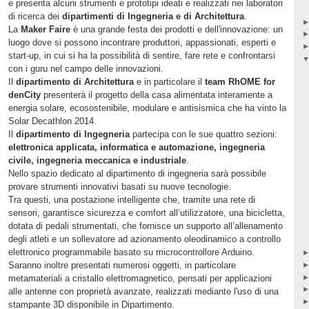
e presenta alcuni strumenti e prototipi ideati e realizzati nei laboratori
di ricerca dei
dipartimenti di Ingegneria e di Architettura
.
La
Maker Faire
è una grande festa dei prodotti e dell'innovazione: un
luogo dove si possono incontrare produttori, appassionati, esperti e
start-up, in cui si ha la possibilità di sentire, fare rete e confrontarsi
con i guru nel campo delle innovazioni.
Il
dipartimento di Architettura
e in particolare il
team RhOME for
denCity
presenterà il progetto della casa alimentata interamente a
energia solare, ecosostenibile, modulare e antisismica che ha vinto la
Solar Decathlon 2014.
Il
dipartimento di Ingegneria
partecipa con le sue quattro sezioni:
elettronica applicata, informatica e automazione, ingegneria
civile, ingegneria meccanica e industriale
.
Nello spazio dedicato al dipartimento di ingegneria sarà possibile
provare strumenti innovativi basati su nuove tecnologie.
Tra questi, una postazione intelligente che, tramite una rete di
sensori, garantisce sicurezza e comfort all’utilizzatore, una bicicletta,
dotata di pedali strumentati, che fornisce un supporto all’allenamento
degli atleti e un sollevatore ad azionamento oleodinamico a controllo
elettronico programmabile basato su microcontrollore Arduino.
Saranno inoltre presentati numerosi oggetti, in particolare
metamateriali a cristallo elettromagnetico, pensati per applicazioni
alle antenne con proprietà avanzate, realizzati mediante l'uso di una
stampante 3D disponibile in Dipartimento.