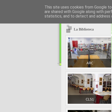
This site uses cookies from Google to 
are shared with Google along with per
statistics, and to detect and address 
La Biblioteca
ARC
CLS1