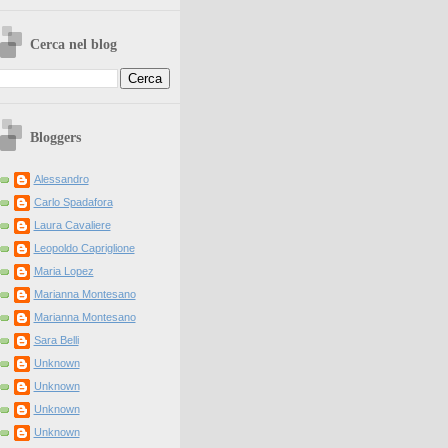
Cerca nel blog
Bloggers
Alessandro
Carlo Spadafora
Laura Cavaliere
Leopoldo Capriglione
Maria Lopez
Marianna Montesano
Marianna Montesano
Sara Belli
Unknown
Unknown
Unknown
Unknown