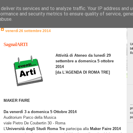
deliver its services and to analyze traffic. Your IP address and 
formance and security metrics to ensure quality of service, gen
abuse.
venerdì 26 settembre 2014
SagnalARTI
Un
bi
R
Attività di Ateneo da lunedì 29
settembre a domenica 5 ottobre
2014
[da L'AGENDA DI ROMA TRE]
MAKER FAIRE
..
pr
Da venerdì 3 a domenica 5 Ottobre 2014
co
Auditorium Parco della Musica
pa
viale Pietro De Coubertin 30 - Roma
L’
Università degli Studi Roma Tre
partecipa alla
Maker Faire 2014