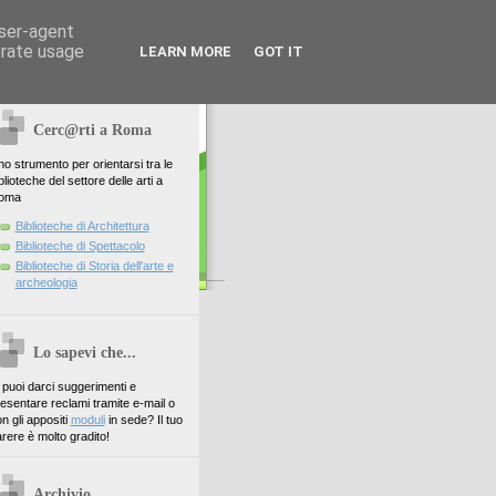
user-agent
erate usage
LEARN MORE
GOT IT
Cerc@rti a Roma
o strumento per orientarsi tra le
blioteche del settore delle arti a
oma
Biblioteche di Architettura
Biblioteche di Spettacolo
Biblioteche di Storia dell'arte e
archeologia
Lo sapevi che...
. puoi darci suggerimenti e
esentare reclami tramite e-mail o
n gli appositi
moduli
in sede? Il tuo
rere è molto gradito!
Archivio