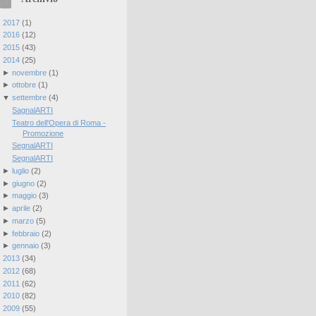
►
2017
(
1
)
►
2016
(
12
)
►
2015
(
43
)
▼
2014
(
25
)
►
novembre
(
1
)
►
ottobre
(
1
)
▼
settembre
(
4
)
SagnalARTI
Teatro dell'Opera di Roma -
Promozione
SegnalARTI
SegnalARTI
►
luglio
(
2
)
►
giugno
(
2
)
►
maggio
(
3
)
►
aprile
(
2
)
►
marzo
(
5
)
►
febbraio
(
2
)
►
gennaio
(
3
)
►
2013
(
34
)
►
2012
(
68
)
►
2011
(
62
)
►
2010
(
82
)
►
2009
(
55
)