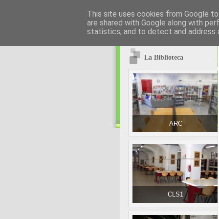
This site uses cookies from Google to 
are shared with Google along with per
statistics, and to detect and address 
La Biblioteca
ARC
CLS1