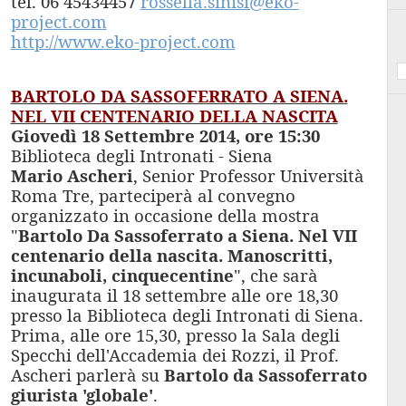
tel. 06 45434457
rossella.sinisi@eko-
project.com
http://www.eko-project.com
BARTOLO DA SASSOFERRATO A SIENA.
NEL VII CENTENARIO DELLA NASCITA
Giovedì 18 Settembre 2014, ore 15:30
Biblioteca degli Intronati - Siena
Mario Ascheri
,
Senior Professor Università
Roma Tre, parteciperà al convegno
organizzato in occasione della mostra
"
Bartolo Da Sassoferrato a Siena. Nel VII
centenario della nascita. Manoscritti,
incunaboli, cinquecentine
", che sarà
inaugurata il 18 settembre alle ore 18,30
presso la Biblioteca degli Intronati di Siena.
Prima, alle ore 15,30, presso la Sala degli
Specchi dell'Accademia dei Rozzi, il Prof.
Ascheri parlerà su
Bartolo da Sassoferrato
giurista 'globale'
.