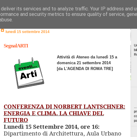
deliver its services and to analyze traffic. Your IP address and 
formance and security metrics to ensure quality of service, gen
abuse.
lunedì 15 settembre 2014
SegnalARTI
Un
bi
R
Attività di Ateneo da lunedì 15 a
domenica 21 settembre 2014
[da L'AGENDA DI ROMA TRE]
CONFERENZA DI NORBERT LANTSCHNER:
..
ENERGIA E CLIMA. LA CHIAVE DEL
pr
co
FUTURO
pa
Lunedì 15 Settembre 2014, ore 16:
Dipartimento di Architettura, Aula Urbano