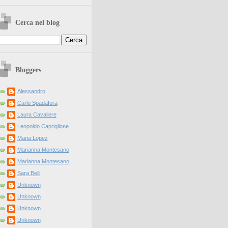
Cerca nel blog
Bloggers
Alessandro
Carlo Spadafora
Laura Cavaliere
Leopoldo Capriglione
Maria Lopez
Marianna Montesano
Marianna Montesano
Sara Belli
Unknown
Unknown
Unknown
Unknown