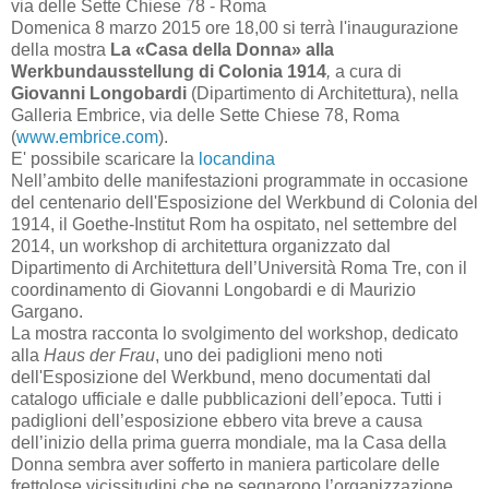
via delle Sette Chiese 78 - Roma
Domenica 8 marzo 2015 ore 18,00 si terrà l'inaugurazione
della mostra
La «Casa della Donna» alla
Werkbundausstellung di Colonia 1914
,
a cura di
Giovanni Longobardi
(Dipartimento di Architettura), nella
Galleria Embrice, via delle Sette Chiese 78, Roma
(
www.embrice.com
).
E' possibile scaricare la
locandina
Nell’ambito delle manifestazioni programmate in occasione
del centenario dell'Esposizione del Werkbund di Colonia del
1914, il Goethe-Institut Rom ha ospitato, nel settembre del
2014, un workshop di architettura organizzato dal
Dipartimento di Architettura dell’Università Roma Tre, con il
coordinamento di Giovanni Longobardi e di Maurizio
Gargano.
La mostra racconta lo svolgimento del workshop, dedicato
alla
Haus der Frau
, uno dei padiglioni meno noti
dell'Esposizione del Werkbund, meno documentati dal
catalogo ufficiale e dalle pubblicazioni dell’epoca. Tutti i
padiglioni dell’esposizione ebbero vita breve a causa
dell’inizio della prima guerra mondiale, ma la Casa della
Donna sembra aver sofferto in maniera particolare delle
frettolose vicissitudini che ne segnarono l’organizzazione.