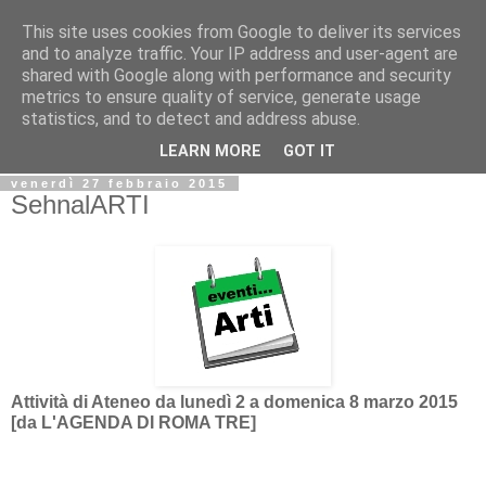
This site uses cookies from Google to deliver its services
Biblio@rti in
and to analyze traffic. Your IP address and user-agent are
shared with Google along with performance and security
metrics to ensure quality of service, generate usage
Il Blog della Biblioteca di Area delle arti per condividere
statistics, and to detect and address abuse.
informazioni iniziative incontri
LEARN MORE
GOT IT
venerdì 27 febbraio 2015
SehnalARTI
Attività di Ateneo da lunedì 2 a domenica 8 marzo 2015
[da L'AGENDA DI ROMA TRE]