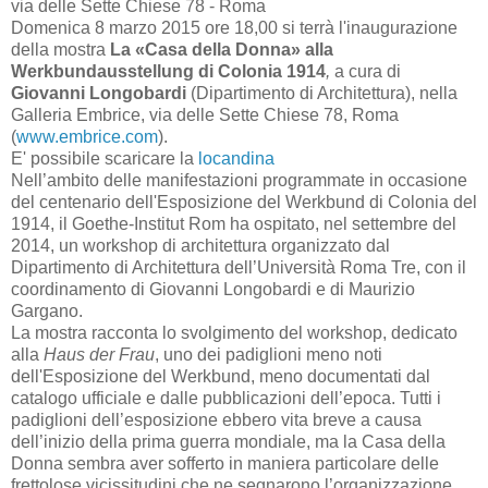
via delle Sette Chiese 78 - Roma
Domenica 8 marzo 2015 ore 18,00 si terrà l'inaugurazione
della mostra
La «Casa della Donna» alla
Werkbundausstellung di Colonia 1914
,
a cura di
Giovanni Longobardi
(Dipartimento di Architettura), nella
Galleria Embrice, via delle Sette Chiese 78, Roma
(
www.embrice.com
).
E' possibile scaricare la
locandina
Nell’ambito delle manifestazioni programmate in occasione
del centenario dell'Esposizione del Werkbund di Colonia del
1914, il Goethe-Institut Rom ha ospitato, nel settembre del
2014, un workshop di architettura organizzato dal
Dipartimento di Architettura dell’Università Roma Tre, con il
coordinamento di Giovanni Longobardi e di Maurizio
Gargano.
La mostra racconta lo svolgimento del workshop, dedicato
alla
Haus der Frau
, uno dei padiglioni meno noti
dell'Esposizione del Werkbund, meno documentati dal
catalogo ufficiale e dalle pubblicazioni dell’epoca. Tutti i
padiglioni dell’esposizione ebbero vita breve a causa
dell’inizio della prima guerra mondiale, ma la Casa della
Donna sembra aver sofferto in maniera particolare delle
frettolose vicissitudini che ne segnarono l’organizzazione.