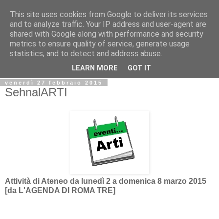
This site uses cookies from Google to deliver its services
Biblio@rti in
and to analyze traffic. Your IP address and user-agent are
shared with Google along with performance and security
metrics to ensure quality of service, generate usage
Il Blog della Biblioteca di Area delle arti per condividere
statistics, and to detect and address abuse.
informazioni iniziative incontri
LEARN MORE
GOT IT
venerdì 27 febbraio 2015
SehnalARTI
Attività di Ateneo da lunedì 2 a domenica 8 marzo 2015
[da L'AGENDA DI ROMA TRE]