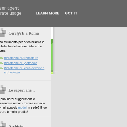
user-agent
erate usage
LEARN MORE
GOT IT
Cerc@rti a Roma
o strumento per orientarsi tra le
blioteche del settore delle arti a
oma
Biblioteche di Architettura
Biblioteche di Spettacolo
Biblioteche di Storia dell'arte e
archeologia
Lo sapevi che...
. puoi darci suggerimenti e
esentare reclami tramite e-mail o
n gli appositi
moduli
in sede? Il tuo
rere è molto gradito!
Archivio