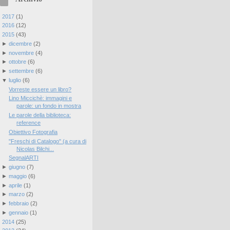
►
2017
(
1
)
►
2016
(
12
)
▼
2015
(
43
)
►
dicembre
(
2
)
►
novembre
(
4
)
►
ottobre
(
6
)
►
settembre
(
6
)
▼
luglio
(
6
)
Vorreste essere un libro?
Lino Miccichè: immagini e
parole: un fondo in mostra
Le parole della biblioteca:
reference
Obiettivo Fotografia
"Freschi di Catalogo" (a cura di
Nicolas Bilchi...
SegnalARTI
►
giugno
(
7
)
►
maggio
(
6
)
►
aprile
(
1
)
►
marzo
(
2
)
►
febbraio
(
2
)
►
gennaio
(
1
)
►
2014
(
25
)