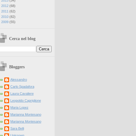
►
2013
(
34
)
►
2012
(
68
)
►
2011
(
62
)
►
2010
(
82
)
►
2009
(
55
)
Cerca nel blog
Bloggers
Alessandro
Carlo Spadafora
Laura Cavaliere
Leopoldo Capriglione
Maria Lopez
Marianna Montesano
Marianna Montesano
Sara Belli
Unknown