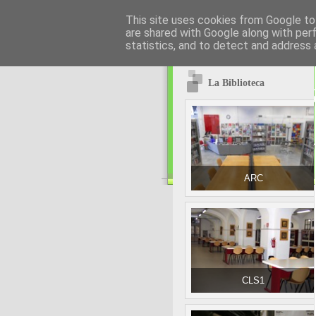
This site uses cookies from Google to 
are shared with Google along with per
statistics, and to detect and address 
La Biblioteca
ARC
CLS1