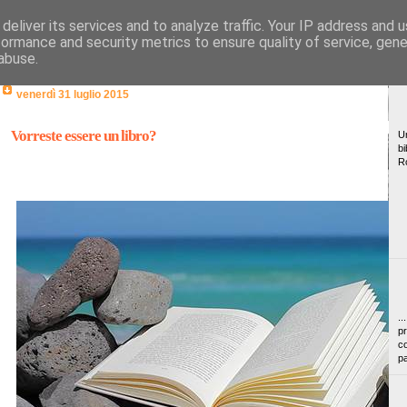
deliver its services and to analyze traffic. Your IP address and 
formance and security metrics to ensure quality of service, gen
abuse.
venerdì 31 luglio 2015
Vorreste essere un libro?
Un
bi
R
..
pr
co
pa