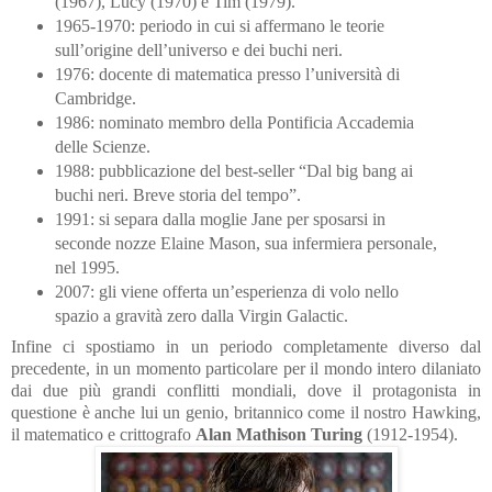
(1967), Lucy (1970) e Tim (1979).
1965-1970: periodo in cui si affermano le teorie
sull’origine dell’universo e dei buchi neri.
1976: docente di matematica presso l’università di
Cambridge.
1986: nominato membro della Pontificia Accademia
delle Scienze.
1988: pubblicazione del best-seller “Dal big bang ai
buchi neri. Breve storia del tempo”.
1991: si separa dalla moglie Jane per sposarsi in
seconde nozze Elaine Mason, sua infermiera personale,
nel 1995.
2007: gli viene offerta un’esperienza di volo nello
spazio a gravità zero dalla Virgin Galactic.
Infine ci spostiamo in un periodo completamente diverso dal
precedente, in un momento particolare per il mondo intero dilaniato
dai due più grandi conflitti mondiali, dove il protagonista in
questione è anche lui un genio, britannico come il nostro Hawking,
il matematico e crittografo
Alan Mathison Turing
(1912-1954).