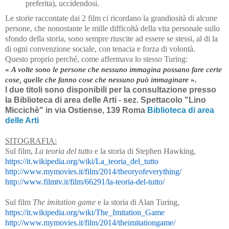
preferita), uccidendosi.
Le storie raccontate dai 2 film ci ricordano la grandiosità di alcune
persone, che nonostante le mille difficoltà della vita personale sullo
sfondo della storia, sono sempre riuscite ad essere se stessi, al di la
di ogni convenzione sociale, con tenacia e forza di volontà.
Questo proprio perché, come affermava lo stesso Turing:
«
A volte sono le persone che nessuno immagina possano fare certe
cose, quelle che fanno cose che nessuno può immaginare
».
I due titoli sono disponibili per la consultazione presso
la Biblioteca di area delle Arti - sez. Spettacolo "Lino
Miccichè" in via Ostiense, 139 Roma
Biblioteca di area
delle Arti
SITOGRAFIA:
Sul film,
La teoria del tutto
e la storia di Stephen Hawking,
https://it.wikipedia.org/wiki/La_teoria_del_tutto
http://www.mymovies.it/film/2014/theoryofeverything/
http://www.filmtv.it/film/66291/la-teoria-del-tutto/
Sul film
The imitation game
e la storia di Alan Turing,
https://it.wikipedia.org/wiki/The_Imitation_Game
http://www.mymovies.it/film/2014/theimitationgame/