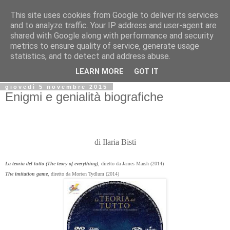
This site uses cookies from Google to deliver its services
Biblio@rti in
and to analyze traffic. Your IP address and user-agent are
shared with Google along with performance and security
metrics to ensure quality of service, generate usage
Il Blog della Biblioteca di Area delle arti per condividere
statistics, and to detect and address abuse.
informazioni iniziative incontri
LEARN MORE
GOT IT
giovedì 5 novembre 2015
Enigmi e genialità biografiche
di Ilaria Bisti
La teoria del tutto (The teory of everything)
, diretto da James Marsh (2014)
The imitation game
, diretto da Morten Tydlum (2014)