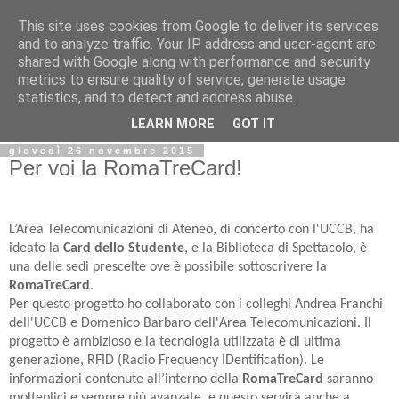
This site uses cookies from Google to deliver its services
Biblio@rti in
and to analyze traffic. Your IP address and user-agent are
shared with Google along with performance and security
metrics to ensure quality of service, generate usage
Il Blog della Biblioteca di Area delle arti per condividere
statistics, and to detect and address abuse.
informazioni iniziative incontri
LEARN MORE
GOT IT
giovedì 26 novembre 2015
Per voi la RomaTreCard!
L’Area Telecomunicazioni di Ateneo, di concerto con l'UCCB, ha
ideato la
Card dello Studente
, e la Biblioteca di Spettacolo, è
una delle sedi prescelte ove è possibile sottoscrivere la
RomaTreCard
.
Per questo progetto ho collaborato con i colleghi Andrea Franchi
dell'UCCB e Domenico Barbaro dell'Area Telecomunicazioni.
Il
progetto è ambizioso e la tecnologia utilizzata è di ultima
generazione, RFID (Radio Frequency IDentification).
Le
informazioni contenute all’interno della
RomaTreCard
saranno
molteplici e sempre più avanzate, e questo servirà anche a