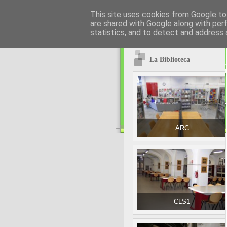
This site uses cookies from Google to 
are shared with Google along with per
statistics, and to detect and address 
La Biblioteca
ARC
CLS1