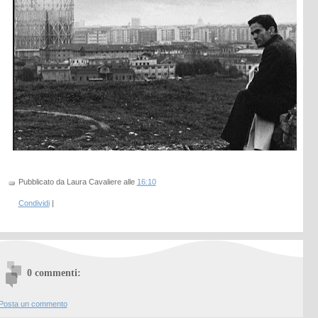
Pubblicato da Laura Cavaliere
alle
16:10
Condividi
|
0 commenti:
Posta un commento