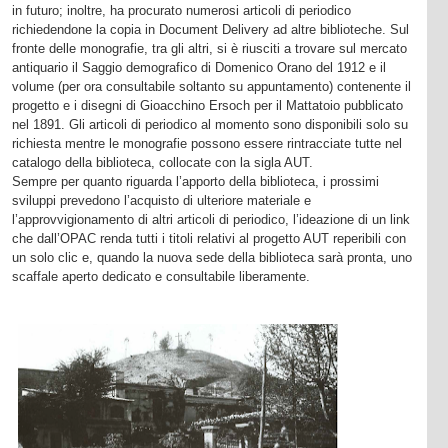
in futuro; inoltre, ha procurato numerosi articoli di periodico
richiedendone la copia in Document Delivery ad altre biblioteche. Sul
fronte delle monografie, tra gli altri, si è riusciti a trovare sul mercato
antiquario il Saggio demografico di Domenico Orano del 1912 e il
volume (per ora consultabile soltanto su appuntamento) contenente il
progetto e i disegni di Gioacchino Ersoch per il Mattatoio pubblicato
nel 1891. Gli articoli di periodico al momento sono disponibili solo su
richiesta mentre le monografie possono essere rintracciate tutte nel
catalogo della biblioteca, collocate con la sigla AUT.
Sempre per quanto riguarda l’apporto della biblioteca, i prossimi
sviluppi prevedono l’acquisto di ulteriore materiale e
l’approvvigionamento di altri articoli di periodico, l’ideazione di un link
che dall’OPAC renda tutti i titoli relativi al progetto AUT reperibili con
un solo clic e, quando la nuova sede della biblioteca sarà pronta, uno
scaffale aperto dedicato e consultabile liberamente.