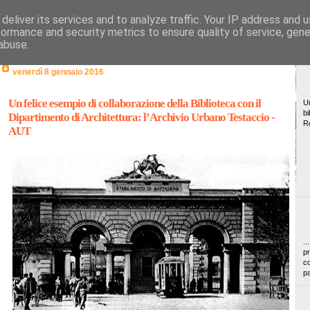
deliver its services and to analyze traffic. Your IP address and 
formance and security metrics to ensure quality of service, gen
abuse.
venerdì 8 gennaio 2016
Un felice esempio di collaborazione della Biblioteca con il
Un
bi
Dipartimento di Architettura: l’Archivio Urbano Testaccio -
R
AUT
..
pr
co
pa