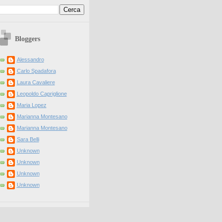
Bloggers
Alessandro
Carlo Spadafora
Laura Cavaliere
Leopoldo Capriglione
Maria Lopez
Marianna Montesano
Marianna Montesano
Sara Belli
Unknown
Unknown
Unknown
Unknown