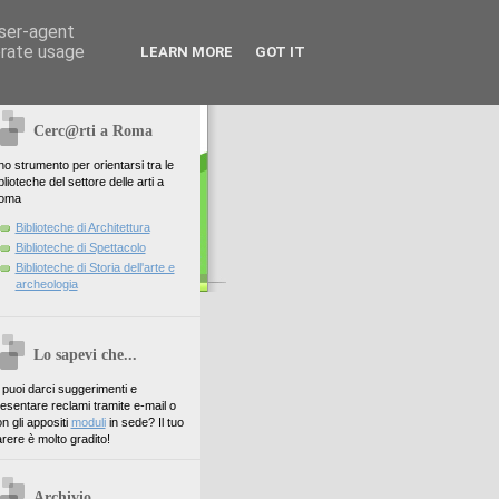
user-agent
erate usage
LEARN MORE
GOT IT
Cerc@rti a Roma
o strumento per orientarsi tra le
blioteche del settore delle arti a
oma
Biblioteche di Architettura
Biblioteche di Spettacolo
Biblioteche di Storia dell'arte e
archeologia
Lo sapevi che...
. puoi darci suggerimenti e
esentare reclami tramite e-mail o
n gli appositi
moduli
in sede? Il tuo
rere è molto gradito!
Archivio