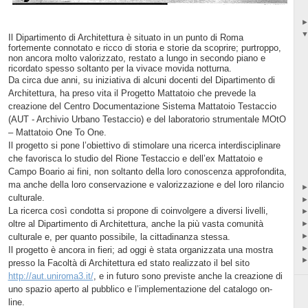
Il Dipartimento di Architettura è situato in un punto di Roma
fortemente connotato e ricco di storia e storie da scoprire; purtroppo,
non ancora molto valorizzato, restato a lungo in secondo piano e
ricordato spesso soltanto per la vivace movida notturna.
Da circa due anni, su iniziativa di alcuni docenti del Dipartimento di
Architettura, ha preso vita il Progetto Mattatoio che prevede la
creazione del Centro Documentazione Sistema Mattatoio Testaccio
(AUT - Archivio Urbano Testaccio) e del laboratorio strumentale MOtO
– Mattatoio One To One.
Il progetto si pone l’obiettivo di stimolare una ricerca interdisciplinare
che favorisca lo studio del Rione Testaccio e dell’ex Mattatoio e
Campo Boario ai fini, non soltanto della loro conoscenza approfondita,
ma anche della loro conservazione e valorizzazione e del loro rilancio
culturale.
La ricerca così condotta si propone di coinvolgere a diversi livelli,
oltre al Dipartimento di Architettura, anche la più vasta comunità
culturale e, per quanto possibile, la cittadinanza stessa.
Il progetto è ancora in fieri; ad oggi è stata organizzata una mostra
presso la Facoltà di Architettura ed stato realizzato il bel sito
http://aut.uniroma3.it/
, e in futuro sono previste anche la creazione di
uno spazio aperto al pubblico e l’implementazione del catalogo on-
line.