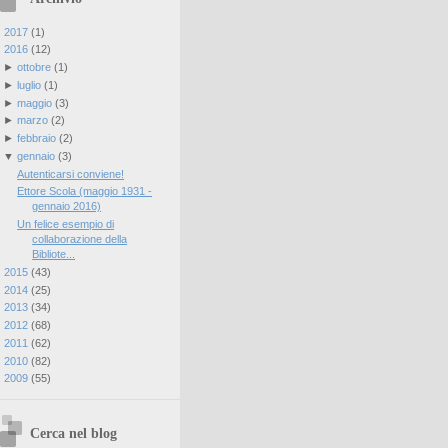
►
2017
(
1
)
▼
2016
(
12
)
►
ottobre
(
1
)
►
luglio
(
1
)
►
maggio
(
3
)
►
marzo
(
2
)
►
febbraio
(
2
)
▼
gennaio
(
3
)
Autenticarsi conviene!
Ettore Scola (maggio 1931 -
gennaio 2016)
Un felice esempio di
collaborazione della
Bibliote...
►
2015
(
43
)
►
2014
(
25
)
►
2013
(
34
)
►
2012
(
68
)
►
2011
(
62
)
►
2010
(
82
)
►
2009
(
55
)
Cerca nel blog