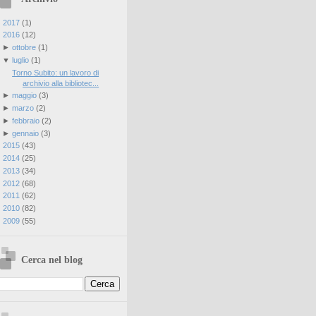
►
2017
(
1
)
▼
2016
(
12
)
►
ottobre
(
1
)
▼
luglio
(
1
)
Torno Subito: un lavoro di
archivio alla bibliotec...
►
maggio
(
3
)
►
marzo
(
2
)
►
febbraio
(
2
)
►
gennaio
(
3
)
►
2015
(
43
)
►
2014
(
25
)
►
2013
(
34
)
►
2012
(
68
)
►
2011
(
62
)
►
2010
(
82
)
►
2009
(
55
)
Cerca nel blog