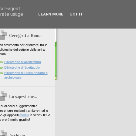
user-agent
erate usage
LEARN MORE
GOT IT
Cerc@rti a Roma
o strumento per orientarsi tra le
blioteche del settore delle arti a
oma
Biblioteche di Architettura
Biblioteche di Spettacolo
Biblioteche di Storia dell'arte e
archeologia
Lo sapevi che...
. puoi darci suggerimenti e
esentare reclami tramite e-mail o
n gli appositi
moduli
in sede? Il tuo
rere è molto gradito!
Archivio