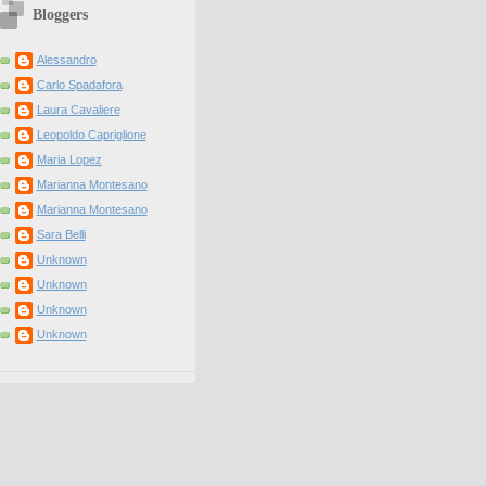
Bloggers
Alessandro
Carlo Spadafora
Laura Cavaliere
Leopoldo Capriglione
Maria Lopez
Marianna Montesano
Marianna Montesano
Sara Belli
Unknown
Unknown
Unknown
Unknown