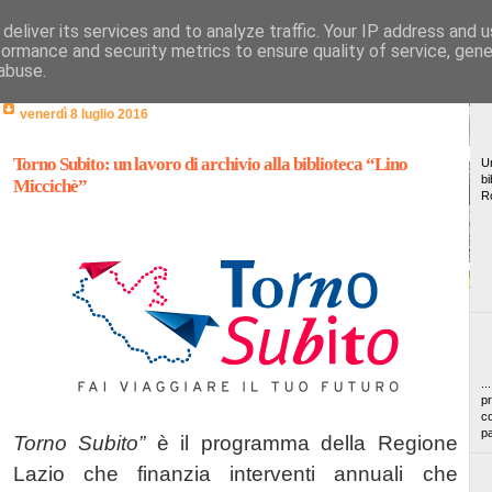
deliver its services and to analyze traffic. Your IP address and 
formance and security metrics to ensure quality of service, gen
abuse.
venerdì 8 luglio 2016
Torno Subito: un lavoro di archivio alla biblioteca “Lino
Un
bi
Miccichè”
R
..
pr
co
pa
Torno Subito”
è il programma della Regione
Lazio che finanzia interventi annuali che