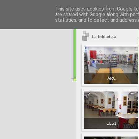
This site uses cookies from Google to 
are shared with Google along with per
statistics, and to detect and address 
La Biblioteca
ARC
CLS1