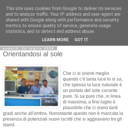
This site uses cookies from Google to deliver its services
Biblio@rti in
and to analyze traffic. Your IP address and user-agent are
shared with Google along with performance and security
metrics to ensure quality of service, generate usage
Il Blog della Biblioteca di Area delle arti per condividere
statistics, and to detect and address abuse.
informazioni iniziative incontri
LEARN MORE
GOT IT
venerdì 24 luglio 2009
Orientandosi al sole
Che ci si orienti meglio
quando c'è tanta luce lo si sa,
che spesso la luce naturale è
un portato del sole cocente
pure. Si sa pure che, in linea
di massima, a fine luglio è
plausibile che ci siano tanti
gradi anche all'ombra. Nonostante questo non è mancata la
presenza di potenziali nuovi iscritti che si aggiravano tra gli
stand.