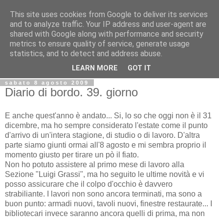
This site uses cookies from Google to deliver its services
Biblio@rti in
and to analyze traffic. Your IP address and user-agent are
shared with Google along with performance and security
metrics to ensure quality of service, generate usage
Il Blog della Biblioteca di Area delle arti per condividere
statistics, and to detect and address abuse.
informazioni iniziative incontri
LEARN MORE
GOT IT
sabato 8 agosto 2009
Diario di bordo. 39. giorno
E anche quest'anno è andato... Si, lo so che oggi non è il 31
dicembre, ma ho sempre considerato l'estate come il punto
d'arrivo di un'intera stagione, di studio o di lavoro. D'altra
parte siamo giunti ormai all'8 agosto e mi sembra proprio il
momento giusto per tirare un pò il fiato.
Non ho potuto assistere al primo mese di lavoro alla
Sezione "Luigi Grassi", ma ho seguito le ultime novità e vi
posso assicurare che il colpo d'occhio è davvero
strabiliante. I lavori non sono ancora terminati, ma sono a
buon punto: armadi nuovi, tavoli nuovi, finestre restaurate... I
bibliotecari invece saranno ancora quelli di prima, ma non