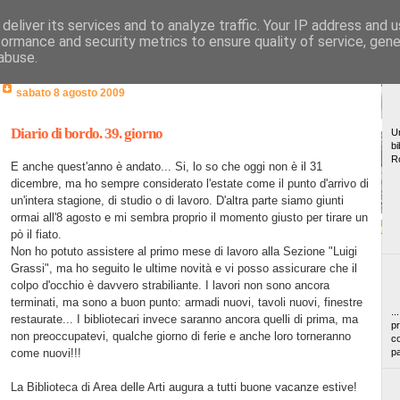
deliver its services and to analyze traffic. Your IP address and 
formance and security metrics to ensure quality of service, gen
abuse.
sabato 8 agosto 2009
Diario di bordo. 39. giorno
Un
bi
R
E anche quest'anno è andato... Si, lo so che oggi non è il 31
dicembre, ma ho sempre considerato l'estate come il punto d'arrivo di
un'intera stagione, di studio o di lavoro. D'altra parte siamo giunti
ormai all'8 agosto e mi sembra proprio il momento giusto per tirare un
pò il fiato.
Non ho potuto assistere al primo mese di lavoro alla Sezione "Luigi
Grassi", ma ho seguito le ultime novità e vi posso assicurare che il
colpo d'occhio è davvero strabiliante. I lavori non sono ancora
terminati, ma sono a buon punto: armadi nuovi, tavoli nuovi, finestre
..
restaurate... I bibliotecari invece saranno ancora quelli di prima, ma
pr
non preoccupatevi, qualche giorno di ferie e anche loro torneranno
co
come nuovi!!!
pa
La Biblioteca di Area delle Arti augura a tutti buone vacanze estive!