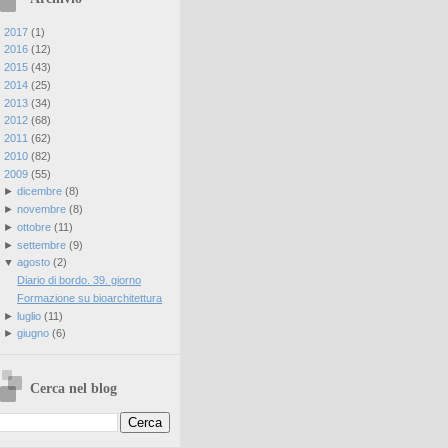
►
2017
(
1
)
►
2016
(
12
)
►
2015
(
43
)
►
2014
(
25
)
►
2013
(
34
)
►
2012
(
68
)
►
2011
(
62
)
►
2010
(
82
)
▼
2009
(
55
)
►
dicembre
(
8
)
►
novembre
(
8
)
►
ottobre
(
11
)
►
settembre
(
9
)
▼
agosto
(
2
)
Diario di bordo. 39. giorno
Formazione su bioarchitettura
►
luglio
(
11
)
►
giugno
(
6
)
Cerca nel blog