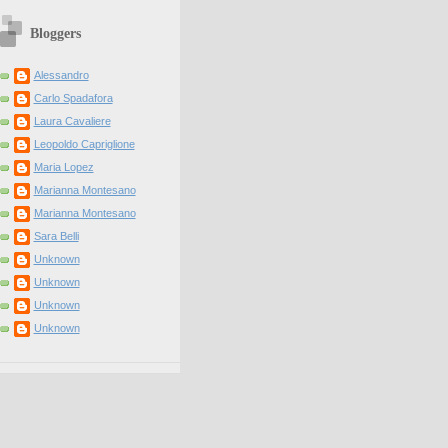
Bloggers
Alessandro
Carlo Spadafora
Laura Cavaliere
Leopoldo Capriglione
Maria Lopez
Marianna Montesano
Marianna Montesano
Sara Belli
Unknown
Unknown
Unknown
Unknown