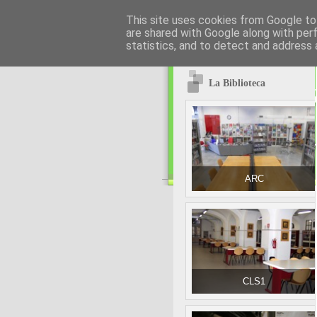
This site uses cookies from Google to 
are shared with Google along with per
statistics, and to detect and address 
La Biblioteca
ARC
CLS1