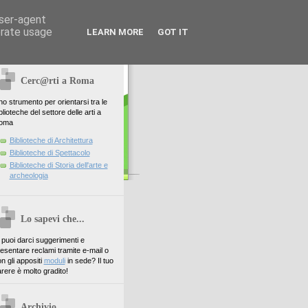
user-agent
erate usage
LEARN MORE
GOT IT
Cerc@rti a Roma
o strumento per orientarsi tra le
blioteche del settore delle arti a
oma
Biblioteche di Architettura
Biblioteche di Spettacolo
Biblioteche di Storia dell'arte e
archeologia
Lo sapevi che...
. puoi darci suggerimenti e
esentare reclami tramite e-mail o
n gli appositi
moduli
in sede? Il tuo
rere è molto gradito!
Archivio