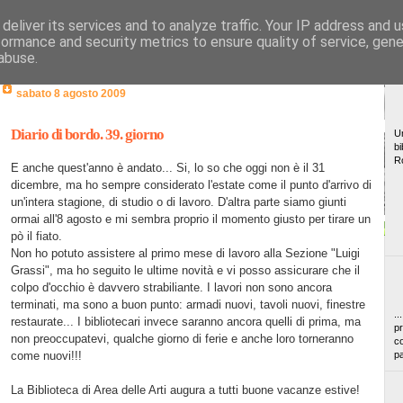
deliver its services and to analyze traffic. Your IP address and 
formance and security metrics to ensure quality of service, gen
abuse.
sabato 8 agosto 2009
Diario di bordo. 39. giorno
Un
bi
R
E anche quest'anno è andato... Si, lo so che oggi non è il 31
dicembre, ma ho sempre considerato l'estate come il punto d'arrivo di
un'intera stagione, di studio o di lavoro. D'altra parte siamo giunti
ormai all'8 agosto e mi sembra proprio il momento giusto per tirare un
pò il fiato.
Non ho potuto assistere al primo mese di lavoro alla Sezione "Luigi
Grassi", ma ho seguito le ultime novità e vi posso assicurare che il
colpo d'occhio è davvero strabiliante. I lavori non sono ancora
terminati, ma sono a buon punto: armadi nuovi, tavoli nuovi, finestre
..
restaurate... I bibliotecari invece saranno ancora quelli di prima, ma
pr
non preoccupatevi, qualche giorno di ferie e anche loro torneranno
co
come nuovi!!!
pa
La Biblioteca di Area delle Arti augura a tutti buone vacanze estive!