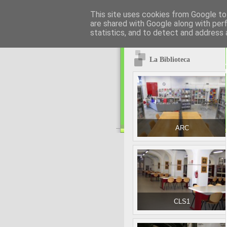
This site uses cookies from Google to 
are shared with Google along with per
statistics, and to detect and address 
La Biblioteca
ARC
CLS1