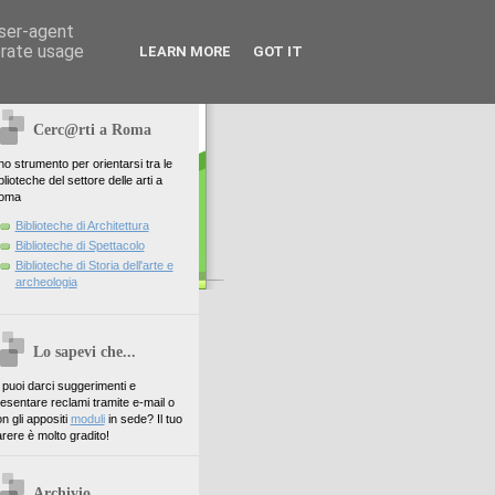
user-agent
erate usage
LEARN MORE
GOT IT
Cerc@rti a Roma
o strumento per orientarsi tra le
blioteche del settore delle arti a
oma
Biblioteche di Architettura
Biblioteche di Spettacolo
Biblioteche di Storia dell'arte e
archeologia
Lo sapevi che...
. puoi darci suggerimenti e
esentare reclami tramite e-mail o
n gli appositi
moduli
in sede? Il tuo
rere è molto gradito!
Archivio