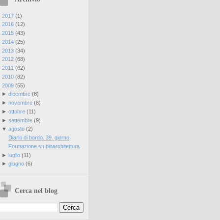
►
2017
(
1
)
►
2016
(
12
)
►
2015
(
43
)
►
2014
(
25
)
►
2013
(
34
)
►
2012
(
68
)
►
2011
(
62
)
►
2010
(
82
)
▼
2009
(
55
)
►
dicembre
(
8
)
►
novembre
(
8
)
►
ottobre
(
11
)
►
settembre
(
9
)
▼
agosto
(
2
)
Diario di bordo. 39. giorno
Formazione su bioarchitettura
►
luglio
(
11
)
►
giugno
(
6
)
Cerca nel blog