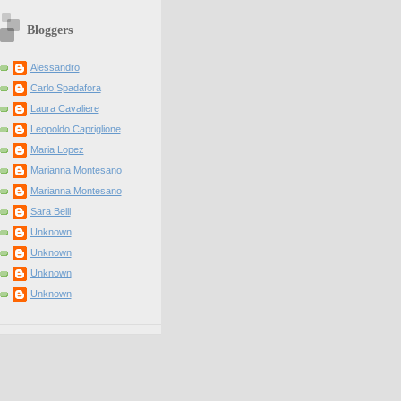
Bloggers
Alessandro
Carlo Spadafora
Laura Cavaliere
Leopoldo Capriglione
Maria Lopez
Marianna Montesano
Marianna Montesano
Sara Belli
Unknown
Unknown
Unknown
Unknown