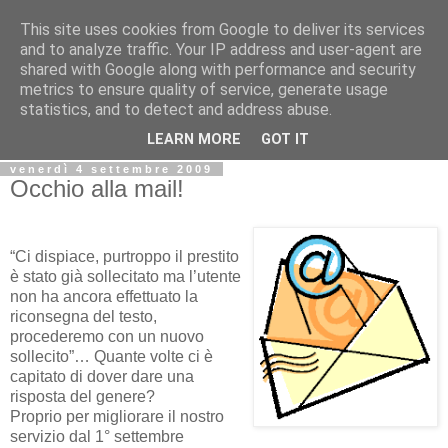
This site uses cookies from Google to deliver its services
Biblio@rti in
and to analyze traffic. Your IP address and user-agent are
shared with Google along with performance and security
metrics to ensure quality of service, generate usage
Il Blog della Biblioteca di Area delle arti per condividere
statistics, and to detect and address abuse.
informazioni iniziative incontri
LEARN MORE
GOT IT
venerdì 4 settembre 2009
Occhio alla mail!
“Ci dispiace, purtroppo il prestito
è stato già sollecitato ma l’utente
non ha ancora effettuato la
riconsegna del testo,
procederemo con un nuovo
sollecito”… Quante volte ci è
capitato di dover dare una
risposta del genere?
Proprio per migliorare il nostro
servizio dal 1° settembre