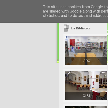
This site uses cookies from Google to 
are shared with Google along with per
statistics, and to detect and address 
La Biblioteca
ARC
CLS1