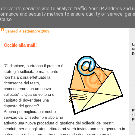
deliver its services and to analyze traffic. Your IP address and 
formance and security metrics to ensure quality of service, gen
abuse.
venerdì 4 settembre 2009
Occhio alla mail!
Un
bi
R
“Ci dispiace, purtroppo il prestito è
stato già sollecitato ma l’utente
non ha ancora effettuato la
riconsegna del testo,
procederemo con un nuovo
sollecito”… Quante volte ci è
capitato di dover dare una
..
risposta del genere?
pr
Proprio per migliorare il nostro
co
servizio dal 1° settembre abbiamo
pa
attivato una nuova procedura di gestione dei solleciti dei prestiti
scaduti, per cui agli utenti ritardatari verrà inviata una mail generata in
automatico dal sistema, che sarà in grado di monitorare quanti