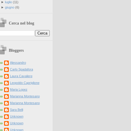
►
luglio
(
11
)
►
giugno
(
6
)
Cerca nel blog
Bloggers
Alessandro
Carlo Spadafora
Laura Cavaliere
Leopoldo Capriglione
Maria Lopez
Marianna Montesano
Marianna Montesano
Sara Belli
Unknown
Unknown
Unknown