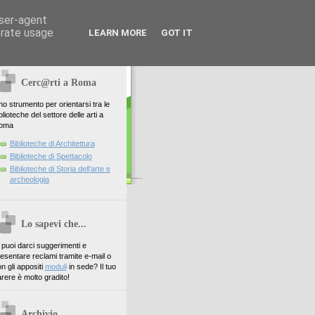
user-agent
erate usage
LEARN MORE
GOT IT
Cerc@rti a Roma
o strumento per orientarsi tra le
blioteche del settore delle arti a
oma
Biblioteche di Architettura
Biblioteche di Spettacolo
Biblioteche di Storia dell'arte e
archeologia
Lo sapevi che...
. puoi darci suggerimenti e
esentare reclami tramite e-mail o
n gli appositi
moduli
in sede? Il tuo
rere è molto gradito!
Archivio