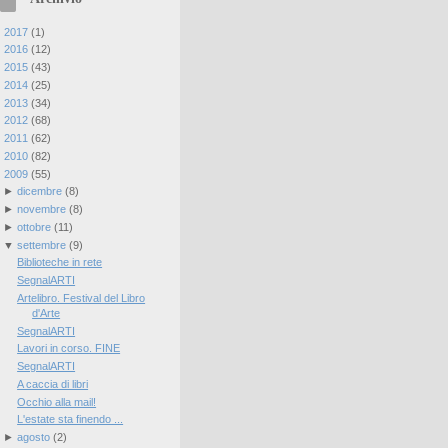
►
2017
(
1
)
►
2016
(
12
)
►
2015
(
43
)
►
2014
(
25
)
►
2013
(
34
)
►
2012
(
68
)
►
2011
(
62
)
►
2010
(
82
)
▼
2009
(
55
)
►
dicembre
(
8
)
►
novembre
(
8
)
►
ottobre
(
11
)
▼
settembre
(
9
)
Biblioteche in rete
SegnalARTI
Artelibro. Festival del Libro
d'Arte
SegnalARTI
Lavori in corso. FINE
SegnalARTI
A caccia di libri
Occhio alla mail!
L'estate sta finendo ...
►
agosto
(
2
)