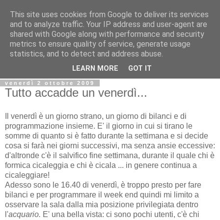
This site uses cookies from Google to deliver its services
Biblio@rti in
and to analyze traffic. Your IP address and user-agent are
shared with Google along with performance and security
metrics to ensure quality of service, generate usage
Il Blog della Biblioteca di Area delle arti per condividere
statistics, and to detect and address abuse.
informazioni iniziative incontri
LEARN MORE
GOT IT
venerdì 2 ottobre 2009
Tutto accadde un venerdì...
Il venerdì è un giorno strano, un giorno di bilanci e di
programmazione insieme. E' il giorno in cui si tirano le
somme di quanto si è fatto durante la settimana e si decide
cosa si farà nei giorni successivi, ma senza ansie eccessive:
d'altronde c'è il salvifico fine settimana, durante il quale chi è
formica cicaleggia e chi è cicala ... in genere continua a
cicaleggiare!
Adesso sono le 16.40 di venerdì, è troppo presto per fare
bilanci e per programmare il week end quindi mi limito a
osservare la sala dalla mia posizione privilegiata dentro
l'
acquario.
E' una bella vista: ci sono pochi utenti, c'è chi