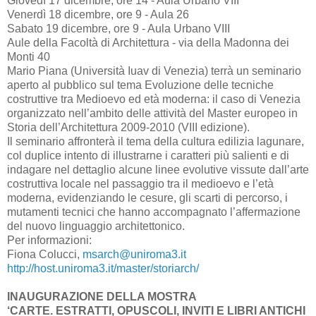
Giovedì 17 dicembre, ore 14 - Aula Urbano VIII
Venerdì 18 dicembre, ore 9 - Aula 26
Sabato 19 dicembre, ore 9 - Aula Urbano VIII
Aule della Facoltà di Architettura - via della Madonna dei
Monti 40
Mario Piana (Università Iuav di Venezia) terrà un seminario
aperto al pubblico sul tema Evoluzione delle tecniche
costruttive tra Medioevo ed età moderna: il caso di Venezia
organizzato nell’ambito delle attività del Master europeo in
Storia dell’Architettura 2009-2010 (VIII edizione).
Il seminario affronterà il tema della cultura edilizia lagunare,
col duplice intento di illustrarne i caratteri più salienti e di
indagare nel dettaglio alcune linee evolutive vissute dall’arte
costruttiva locale nel passaggio tra il medioevo e l’età
moderna, evidenziando le cesure, gli scarti di percorso, i
mutamenti tecnici che hanno accompagnato l’affermazione
del nuovo linguaggio architettonico.
Per informazioni:
Fiona Colucci,
msarch@uniroma3.it
http://host.uniroma3.it/master/storiarch/
INAUGURAZIONE DELLA MOSTRA
‘CARTE. ESTRATTI, OPUSCOLI, INVITI E LIBRI ANTICHI