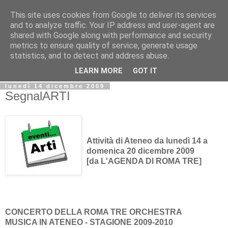
This site uses cookies from Google to deliver its services
Biblio@rti in
and to analyze traffic. Your IP address and user-agent are
shared with Google along with performance and security
metrics to ensure quality of service, generate usage
Il Blog della Biblioteca di Area delle arti per condividere
statistics, and to detect and address abuse.
informazioni iniziative incontri
LEARN MORE
GOT IT
lunedì 14 dicembre 2009
SegnalARTI
Attività di Ateneo da lunedì 14 a
domenica 20 dicembre 2009
[da L'AGENDA DI ROMA TRE]
CONCERTO DELLA ROMA TRE ORCHESTRA
MUSICA IN ATENEO - STAGIONE 2009-2010