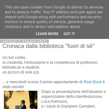
This site uses cookies from Google to deliver its services
Biblio@rti in
and to analyze traffic. Your IP address and user-agent are
shared with Google along with performance and security
metrics to ensure quality of service, generate usage
Il Blog della Biblioteca di Area delle arti per condividere
statistics, and to detect and address abuse.
informazioni iniziative incontri
LEARN MORE
GOT IT
venerdì 7 maggio 2010
Cronaca dalla biblioteca "fuori di sè"
Un bel cortile,
la creatività, l'entusiasmo e la competenza di professori,
bibliotecari e studenti,
un pizzico di sole q.b.
... e mercoledì scorso il primo appuntamento di
Real Book
è
stato servito!
Dopo la presentazione dell'ideatore e
organizzatore della manifestazione,
Luca Aversano,
e i saluti di Gianpiero Gamaleri,