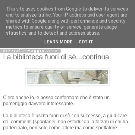
This site uses cookies from Google to deliver its services
Biblio@rti in
and to analyze traffic. Your IP address and user-agent are
shared with Google along with performance and security
metrics to ensure quality of service, generate usage
Il Blog della Biblioteca di Area delle arti per condividere
statistics, and to detect and address abuse.
informazioni iniziative incontri
LEARN MORE
GOT IT
venerdì 7 maggio 2010
La biblioteca fuori di sè...continua
C'ero anche io, e posso confermare che è stato un
pomeriggio davvero interessante.
La biblioteca è uscita fuori di sè con successo, a giudicare
dai commenti (spontanei, non estorti con la forza!) di chi ha
partecipato, non solo come attore ma come spettatore.