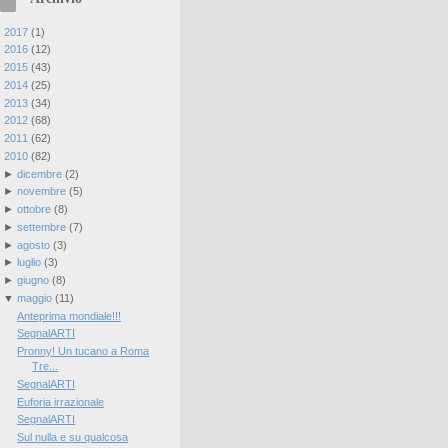
►
2017
(
1
)
►
2016
(
12
)
►
2015
(
43
)
►
2014
(
25
)
►
2013
(
34
)
►
2012
(
68
)
►
2011
(
62
)
▼
2010
(
82
)
►
dicembre
(
2
)
►
novembre
(
5
)
►
ottobre
(
8
)
►
settembre
(
7
)
►
agosto
(
3
)
►
luglio
(
3
)
►
giugno
(
8
)
▼
maggio
(
11
)
Anteprima mondiale!!!
SegnalARTI
Pronny! Un tucano a Roma
Tre...
SegnalARTI
Euforia irrazionale
SegnalARTI
Sul nulla e su qualcosa