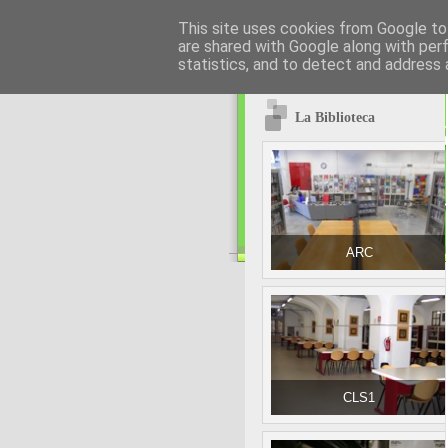
This site uses cookies from Google to 
are shared with Google along with per
statistics, and to detect and address 
La Biblioteca
ARC
CLS1