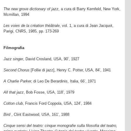
The new grove dictionary of jazz,
a cura di Barry Kernfeld, New York,
Mcmillan, 1994
Les voies de la création théâtrale
, vol. 1, a cura di Jean Jacquot,
Parigi, CNRS, 1985, pp. 173-269
Filmografia
Jazz singer
, David Crosland, USA, 90’, 1927
Second Chorus
[Follie di jazz], Henry C. Potter, USA, 84’, 1941
A Charlie Parker,
di Leo De Berardinis, Italia, 66’, 1971
All that jazz
, Bob Fosse, USA, 118’, 1979
Cotton club
, Francis Ford Coppola, USA, 124’, 1984
Bird
, Clint Eastwood, USA, 161’, 1988
Cinque sensi del teatro: cinque monografie sulla filosofia del teatro,