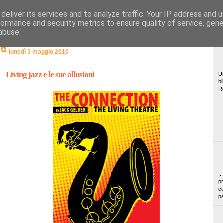
deliver its services and to analyze traffic. Your IP address and 
formance and security metrics to ensure quality of service, gen
abuse.
lunedì 3 maggio 2010
Living jazz e le sue allusioni
Un
bi
R
..
pr
co
pa