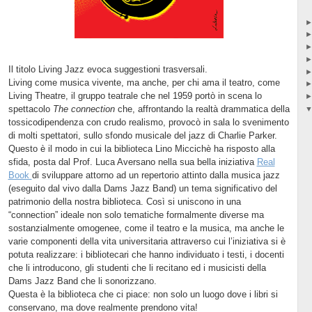
Il titolo Living Jazz evoca suggestioni trasversali.
Living come musica vivente, ma anche, per chi ama il teatro, come
Living Theatre, il gruppo teatrale che nel 1959 portò in scena lo
spettacolo
The connection
che, affrontando la realtà drammatica della
tossicodipendenza con crudo realismo, provocò in sala lo svenimento
di molti spettatori, sullo sfondo musicale del jazz di Charlie Parker.
Questo è il modo in cui la biblioteca Lino Miccichè ha risposto alla
sfida, posta dal Prof. Luca Aversano nella sua bella iniziativa
Real
Book
di sviluppare attorno ad un repertorio attinto dalla musica jazz
(eseguito dal vivo dalla Dams Jazz Band) un tema significativo del
patrimonio della nostra biblioteca. Così si uniscono in una
“connection” ideale non solo tematiche formalmente diverse ma
sostanzialmente omogenee, come il teatro e la musica, ma anche le
varie componenti della vita universitaria attraverso cui l’iniziativa si è
potuta realizzare: i bibliotecari che hanno individuato i testi, i docenti
che li introducono, gli studenti che li recitano ed i musicisti della
Dams Jazz Band che li sonorizzano.
Questa è la biblioteca che ci piace: non solo un luogo dove i libri si
conservano, ma dove realmente prendono vita!