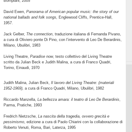
Bompiani, 2005
David Ewen,
Panorama of American popular music: the story of our
national ballads and folk songs,
Englewood Cliffs, Prentice-Hall,
1957.
Jack Gelber,
The connection
, traduzione italiana di Fernanda Pivano,
a cura di Oliviero ponte Di Pino, con l’intervento di Leo De Berardinis,
Milano, Ubulibri, 1983
Living Theatre,
Paradise now
, testo collettivo del Living Theatre
scritto da Julian Beck e Judith Malina, a cura di Franco Quadri,
Torino, Einaudi, 1970
Judith Malina, Julian Beck,
Il lavoro del Living Theatre: (materiali
1952-1969),
a cura di Franco Quadri, Milano, Ubulibri, 1982
Riccardo Manzella,
La bellezza amara: il teatro di Leo De Berardinis
,
Parma, Pratiche, 1993
Fredrich Nietzsche,
La nascita della tragedia, ovvero grecità e
pessimismo
, edizione a cura di Paolo Chiarini con la collaborazione di
Roberto Venuti, Roma, Bari, Laterza, 1995