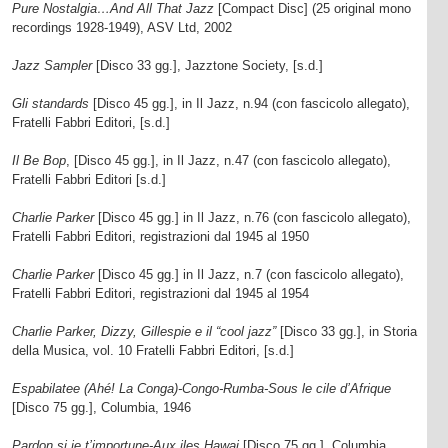
Pure Nostalgia…And All That Jazz
[Compact Disc] (25 original mono
recordings 1928-1949), ASV Ltd, 2002
Jazz Sampler
[Disco 33 gg.], Jazztone Society, [s.d.]
Gli standards
[Disco 45 gg.], in Il Jazz, n.94 (con fascicolo allegato),
Fratelli Fabbri Editori, [s.d.]
Il Be Bop
, [Disco 45 gg.], in Il Jazz, n.47 (con fascicolo allegato),
Fratelli Fabbri Editori [s.d.]
Charlie Parker
[Disco 45 gg.] in Il Jazz, n.76 (con fascicolo allegato),
Fratelli Fabbri Editori, registrazioni dal 1945 al 1950
Charlie Parker
[Disco 45 gg.] in Il Jazz, n.7 (con fascicolo allegato),
Fratelli Fabbri Editori, registrazioni dal 1945 al 1954
Charlie Parker, Dizzy, Gillespie e il “cool jazz”
[Disco 33 gg.], in Storia
della Musica, vol. 10 Fratelli Fabbri Editori, [s.d.]
Espabilatee (Ahé! La Conga)-Congo-Rumba-Sous le cile d’Afrique
[Disco 75 gg.], Columbia, 1946
Pardon si je t’importune-Aux iles Hawai
[Disco 75 gg.], Columbia,