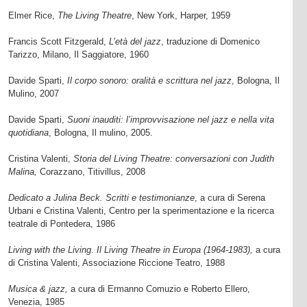
Elmer Rice,
The Living Theatre
, New York, Harper, 1959
Francis Scott Fitzgerald,
L’età del jazz
, traduzione di Domenico
Tarizzo, Milano, Il Saggiatore, 1960
Davide Sparti,
Il corpo sonoro: oralità e scrittura nel jazz
, Bologna, Il
Mulino, 2007
Davide Sparti,
Suoni inauditi: l’improvvisazione nel jazz e nella vita
quotidiana
, Bologna, Il mulino, 2005.
Cristina Valenti,
Storia del Living Theatre: conversazioni con Judith
Malina,
Corazzano, Titivillus, 2008
Dedicato a Julina Beck. Scritti e testimonianze
, a cura di Serena
Urbani e Cristina Valenti, Centro per la sperimentazione e la ricerca
teatrale di Pontedera, 1986
Living with the Living
.
Il Living Theatre in Europa (1964-1983),
a cura
di Cristina Valenti, Associazione Riccione Teatro, 1988
Musica & jazz,
a cura di Ermanno Comuzio e Roberto Ellero,
Venezia, 1985