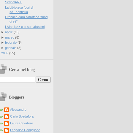
SegnalARTI
La biblioteca fuori di
sè...continua
Cronaca dalla biblioteca "fuori
di sè"
Living jazz e le sue allusioni
►
aprile
(
10
)
►
marzo
(
8
)
►
febbraio
(
9
)
►
gennaio
(
8
)
►
2009
(
55
)
Cerca nel blog
Bloggers
Alessandro
Carlo Spadafora
Laura Cavaliere
Leopoldo Capriglione