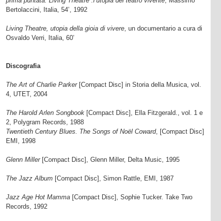
prima puntata: Living Theatre :l’utopia del teatro vivente
, Massimo
Bertolaccini, Italia, 54’, 1992
Living Theatre, utopia della gioia di vivere
, un documentario a cura di
Osvaldo Verri, Italia, 60’
Discografia
The Art of Charlie Parker
[Compact Disc] in Storia della Musica, vol.
4, UTET, 2004
The Harold Arlen Songbook
[Compact Disc], Ella Fitzgerald., vol. 1 e
2, Polygram Records, 1988
Twentieth Century Blues. The Songs of Noël Coward
, [Compact Disc]
EMI, 1998
Glenn Miller
[Compact Disc], Glenn Miller, Delta Music, 1995
The Jazz Album
[Compact Disc], Simon Rattle, EMI, 1987
Jazz Age Hot Mamma
[Compact Disc], Sophie Tucker. Take Two
Records, 1992