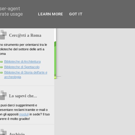
user-agent
erate usage
LEARN MORE
GOT IT
Cerc@rti a Roma
o strumento per orientarsi tra le
blioteche del settore delle arti a
oma
Biblioteche di Architettura
Biblioteche di Spettacolo
Biblioteche di Storia dell'arte e
archeologia
Lo sapevi che...
. puoi darci suggerimenti e
esentare reclami tramite e-mail o
n gli appositi
moduli
in sede? Il tuo
rere è molto gradito!
Archivio