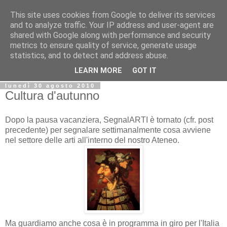
This site uses cookies from Google to deliver its services
Biblio@rti in
and to analyze traffic. Your IP address and user-agent are
shared with Google along with performance and security
metrics to ensure quality of service, generate usage
Il Blog della Biblioteca di Area delle arti per condividere
statistics, and to detect and address abuse.
informazioni iniziative incontri
LEARN MORE
GOT IT
lunedì 30 agosto 2010
Cultura d'autunno
Dopo la pausa vacanziera, SegnalARTI è tornato (cfr. post
precedente) per segnalare settimanalmente cosa avviene
nel settore delle arti all'interno del nostro Ateneo.
Ma guardiamo anche cosa è in programma in giro per l'Italia