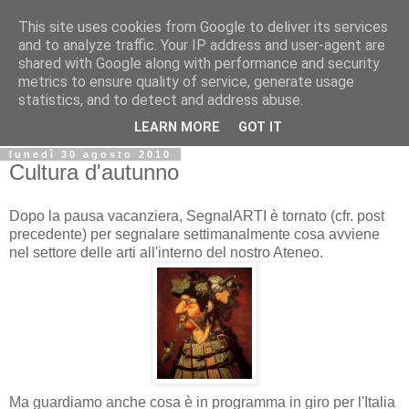
This site uses cookies from Google to deliver its services
Biblio@rti in
and to analyze traffic. Your IP address and user-agent are
shared with Google along with performance and security
metrics to ensure quality of service, generate usage
Il Blog della Biblioteca di Area delle arti per condividere
statistics, and to detect and address abuse.
informazioni iniziative incontri
LEARN MORE
GOT IT
lunedì 30 agosto 2010
Cultura d'autunno
Dopo la pausa vacanziera, SegnalARTI è tornato (cfr. post
precedente) per segnalare settimanalmente cosa avviene
nel settore delle arti all'interno del nostro Ateneo.
Ma guardiamo anche cosa è in programma in giro per l'Italia