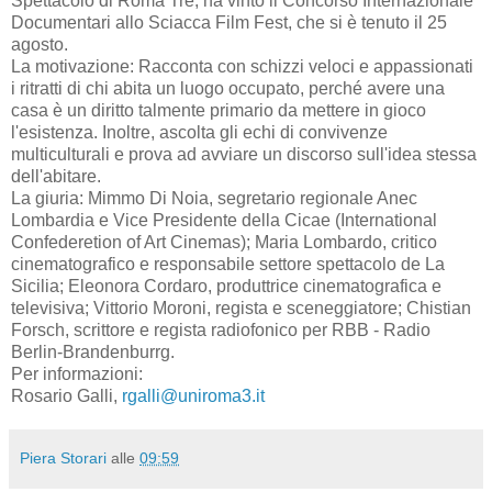
Spettacolo di Roma Tre, ha vinto il Concorso Internazionale
Documentari allo Sciacca Film Fest, che si è tenuto il 25
agosto.
La motivazione: Racconta con schizzi veloci e appassionati
i ritratti di chi abita un luogo occupato, perché avere una
casa è un diritto talmente primario da mettere in gioco
l'esistenza. Inoltre, ascolta gli echi di convivenze
multiculturali e prova ad avviare un discorso sull'idea stessa
dell'abitare.
La giuria: Mimmo Di Noia, segretario regionale Anec
Lombardia e Vice Presidente della Cicae (International
Confederetion of Art Cinemas); Maria Lombardo, critico
cinematografico e responsabile settore spettacolo de La
Sicilia; Eleonora Cordaro, produttrice cinematografica e
televisiva; Vittorio Moroni, regista e sceneggiatore; Chistian
Forsch, scrittore e regista radiofonico per RBB - Radio
Berlin-Brandenburrg.
Per informazioni:
Rosario Galli,
rgalli@uniroma3.it
Piera Storari
alle
09:59