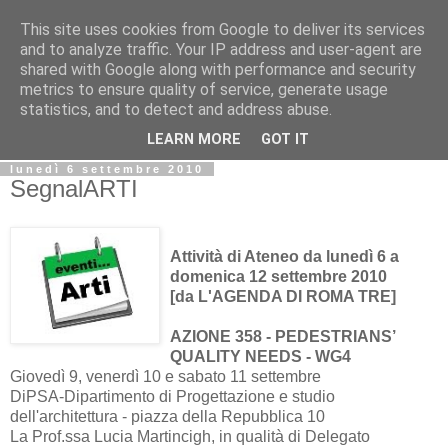
This site uses cookies from Google to deliver its services
Biblio@rti in
and to analyze traffic. Your IP address and user-agent are
shared with Google along with performance and security
metrics to ensure quality of service, generate usage
Il Blog della Biblioteca di Area delle arti per condividere
statistics, and to detect and address abuse.
informazioni iniziative incontri
LEARN MORE
GOT IT
lunedì 6 settembre 2010
SegnalARTI
Attività di Ateneo da lunedì 6 a
domenica 12 settembre 2010
[da L'AGENDA DI ROMA TRE]
AZIONE 358 - PEDESTRIANS’
QUALITY NEEDS - WG4
Giovedì 9, venerdì 10 e sabato 11 settembre
DiPSA-Dipartimento di Progettazione e studio
dell'architettura - piazza della Repubblica 10
La Prof.ssa Lucia Martincigh, in qualità di Delegato