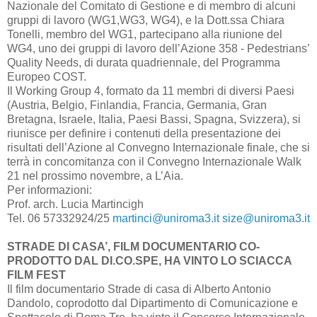
Nazionale del Comitato di Gestione e di membro di alcuni
gruppi di lavoro (WG1,WG3, WG4), e la Dott.ssa Chiara
Tonelli, membro del WG1, partecipano alla riunione del
WG4, uno dei gruppi di lavoro dell’Azione 358 - Pedestrians’
Quality Needs, di durata quadriennale, del Programma
Europeo COST.
Il Working Group 4, formato da 11 membri di diversi Paesi
(Austria, Belgio, Finlandia, Francia, Germania, Gran
Bretagna, Israele, Italia, Paesi Bassi, Spagna, Svizzera), si
riunisce per definire i contenuti della presentazione dei
risultati dell’Azione al Convegno Internazionale finale, che si
terrà in concomitanza con il Convegno Internazionale Walk
21 nel prossimo novembre, a L’Aia.
Per informazioni:
Prof. arch. Lucia Martincigh
Tel. 06 57332924/25
martinci@uniroma3.it
size@uniroma3.it
STRADE DI CASA’, FILM DOCUMENTARIO CO-
PRODOTTO DAL DI.CO.SPE, HA VINTO LO SCIACCA
FILM FEST
Il film documentario Strade di casa di Alberto Antonio
Dandolo, coprodotto dal Dipartimento di Comunicazione e