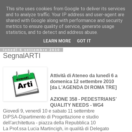
This site uses cookies from Google to deliver its services
Biblio@rti in
and to analyze traffic. Your IP address and user-agent are
shared with Google along with performance and security
metrics to ensure quality of service, generate usage
Il Blog della Biblioteca di Area delle arti per condividere
statistics, and to detect and address abuse.
informazioni iniziative incontri
LEARN MORE
GOT IT
lunedì 6 settembre 2010
SegnalARTI
Attività di Ateneo da lunedì 6 a
domenica 12 settembre 2010
[da L'AGENDA DI ROMA TRE]
AZIONE 358 - PEDESTRIANS’
QUALITY NEEDS - WG4
Giovedì 9, venerdì 10 e sabato 11 settembre
DiPSA-Dipartimento di Progettazione e studio
dell'architettura - piazza della Repubblica 10
La Prof.ssa Lucia Martincigh, in qualità di Delegato