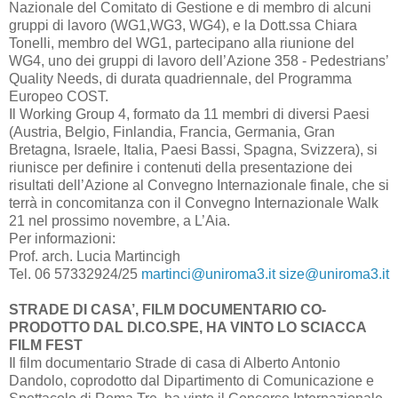
Nazionale del Comitato di Gestione e di membro di alcuni
gruppi di lavoro (WG1,WG3, WG4), e la Dott.ssa Chiara
Tonelli, membro del WG1, partecipano alla riunione del
WG4, uno dei gruppi di lavoro dell’Azione 358 - Pedestrians’
Quality Needs, di durata quadriennale, del Programma
Europeo COST.
Il Working Group 4, formato da 11 membri di diversi Paesi
(Austria, Belgio, Finlandia, Francia, Germania, Gran
Bretagna, Israele, Italia, Paesi Bassi, Spagna, Svizzera), si
riunisce per definire i contenuti della presentazione dei
risultati dell’Azione al Convegno Internazionale finale, che si
terrà in concomitanza con il Convegno Internazionale Walk
21 nel prossimo novembre, a L’Aia.
Per informazioni:
Prof. arch. Lucia Martincigh
Tel. 06 57332924/25
martinci@uniroma3.it
size@uniroma3.it
STRADE DI CASA’, FILM DOCUMENTARIO CO-
PRODOTTO DAL DI.CO.SPE, HA VINTO LO SCIACCA
FILM FEST
Il film documentario Strade di casa di Alberto Antonio
Dandolo, coprodotto dal Dipartimento di Comunicazione e