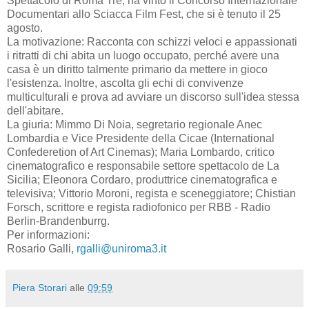
Spettacolo di Roma Tre, ha vinto il Concorso Internazionale
Documentari allo Sciacca Film Fest, che si è tenuto il 25
agosto.
La motivazione: Racconta con schizzi veloci e appassionati
i ritratti di chi abita un luogo occupato, perché avere una
casa è un diritto talmente primario da mettere in gioco
l'esistenza. Inoltre, ascolta gli echi di convivenze
multiculturali e prova ad avviare un discorso sull'idea stessa
dell'abitare.
La giuria: Mimmo Di Noia, segretario regionale Anec
Lombardia e Vice Presidente della Cicae (International
Confederetion of Art Cinemas); Maria Lombardo, critico
cinematografico e responsabile settore spettacolo de La
Sicilia; Eleonora Cordaro, produttrice cinematografica e
televisiva; Vittorio Moroni, regista e sceneggiatore; Chistian
Forsch, scrittore e regista radiofonico per RBB - Radio
Berlin-Brandenburrg.
Per informazioni:
Rosario Galli,
rgalli@uniroma3.it
Piera Storari
alle
09:59