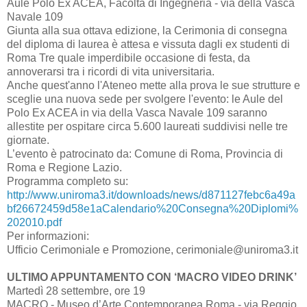
Aule Polo Ex ACEA, Facoltà di Ingegneria - via della Vasca
Navale 109
Giunta alla sua ottava edizione, la Cerimonia di consegna
del diploma di laurea è attesa e vissuta dagli ex studenti di
Roma Tre quale imperdibile occasione di festa, da
annoverarsi tra i ricordi di vita universitaria.
Anche quest'anno l'Ateneo mette alla prova le sue strutture e
sceglie una nuova sede per svolgere l'evento: le Aule del
Polo Ex ACEA in via della Vasca Navale 109 saranno
allestite per ospitare circa 5.600 laureati suddivisi nelle tre
giornate.
L’evento è patrocinato da: Comune di Roma, Provincia di
Roma e Regione Lazio.
Programma completo su:
http://www.uniroma3.it/downloads/news/d871127febc6a49a
bf26672459d58e1aCalendario%20Consegna%20Diplomi%
202010.pdf
Per informazioni:
Ufficio Cerimoniale e Promozione, cerimoniale@uniroma3.it
ULTIMO APPUNTAMENTO CON ‘MACRO VIDEO DRINK’
Martedì 28 settembre, ore 19
MACRO - Museo d’Arte Contemporanea Roma - via Reggio