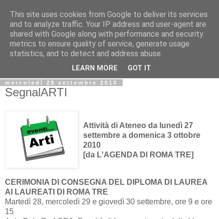
This site uses cookies from Google to deliver its services
Biblio@rti in
and to analyze traffic. Your IP address and user-agent are
shared with Google along with performance and security
metrics to ensure quality of service, generate usage
Il Blog della Biblioteca di Area delle arti per condividere
statistics, and to detect and address abuse.
informazioni iniziative incontri
LEARN MORE
GOT IT
mercoledì 29 settembre 2010
SegnalARTI
Attività di Ateneo da lunedì 27
settembre a domenica 3 ottobre
2010
[da L'AGENDA DI ROMA TRE]
CERIMONIA DI CONSEGNA DEL DIPLOMA DI LAUREA
AI LAUREATI DI ROMA TRE
Martedì 28, mercoledì 29 e giovedì 30 settembre, ore 9 e ore
15