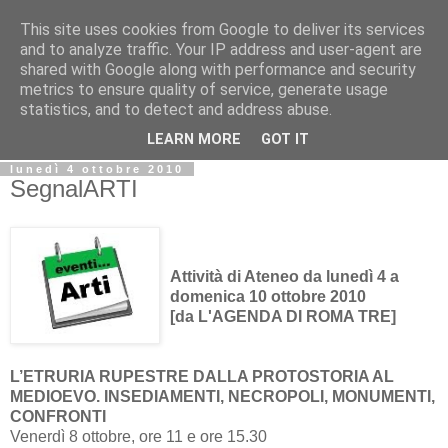
This site uses cookies from Google to deliver its services
Biblio@rti in
and to analyze traffic. Your IP address and user-agent are
shared with Google along with performance and security
metrics to ensure quality of service, generate usage
Il Blog della Biblioteca di Area delle arti per condividere
statistics, and to detect and address abuse.
informazioni iniziative incontri
LEARN MORE
GOT IT
lunedì 4 ottobre 2010
SegnalARTI
Attività di Ateneo da lunedì 4 a
domenica 10 ottobre 2010
[da L'AGENDA DI ROMA TRE]
L’ETRURIA RUPESTRE DALLA PROTOSTORIA AL
MEDIOEVO. INSEDIAMENTI, NECROPOLI, MONUMENTI,
CONFRONTI
Venerdì 8 ottobre, ore 11 e ore 15.30