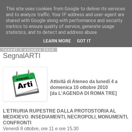
This site uses cookies from Google to deliver its services
Biblio@rti in
and to analyze traffic. Your IP address and user-agent are
shared with Google along with performance and security
metrics to ensure quality of service, generate usage
Il Blog della Biblioteca di Area delle arti per condividere
statistics, and to detect and address abuse.
informazioni iniziative incontri
LEARN MORE
GOT IT
lunedì 4 ottobre 2010
SegnalARTI
Attività di Ateneo da lunedì 4 a
domenica 10 ottobre 2010
[da L'AGENDA DI ROMA TRE]
L’ETRURIA RUPESTRE DALLA PROTOSTORIA AL
MEDIOEVO. INSEDIAMENTI, NECROPOLI, MONUMENTI,
CONFRONTI
Venerdì 8 ottobre, ore 11 e ore 15.30