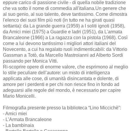
eppure carico di passione civile - di quella nobile tradizione
che va sotto il nome di commedia all'italiana.Un genere che
al suo genio, al suo talento, deve tantissimo. Come dimostra
l'elenco dei suoi film più noti (in tutto ne ha girati quasi
settanta): da La grande guerra (1959) a I soliti ignoti (1958),
da Amici miei (1975) a Guardie e ladri (1951), da L'armata
Brancaleone (1966) a La ragazza con la pistola (1968). Così
come a lui devono tantissimo i migliori attori italiani del
Novecento, a cui ha regalato ruoli indimenticabili: da Vittorio
Gassman a Totò, da Marcello Mastroianni ad Alberto Sordi
passando per Monica Vitti.
Ri-scoprire opere di enorme valore, che esprimono al meglio
lo stile peculiare dell’autore: un misto di intelligenza
applicata alle cose, di umanità disincantata e dolente, di
amore per i perdenti e per chi non riesce fino in fondo ad
adeguarsi alle regole del mondo, è necessario per capire
Mario Monicelli.
Filmografia presente presso la biblioteca “Lino Miccichè”:
- Amici miei
- L’Armata Brancaleone
- La bambinaia