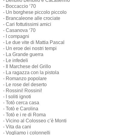
- Bertollo Bertollo e Cacasenno
- Boccaccio ‘70
- Un borghese piccolo piccolo
- Brancaleone alle crociate
- Cari fottutissimi amici
- Casanova ‘70
- I compagni
- Le due vite di Mattia Pascal
- Un eroe dei nostri tempi
- La Grande guerra
- Le infedeli
- Il Marchese del Grillo
- La ragazza con la pistola
- Romanzo popolare
- Le rose del deserto
- Rossini! Rossini!
- I soliti ignoti
- Totò cerca casa
- Totò e Carolina
- Totò e i re di Roma
- Vicino al Colosseo c’è Monti
- Vita da cani
- Vogliamo i colonnelli