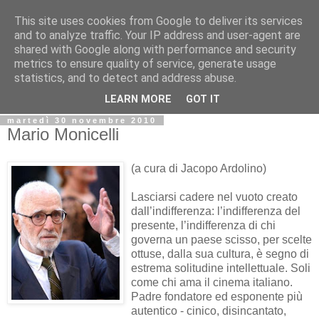
This site uses cookies from Google to deliver its services
Biblio@rti in
and to analyze traffic. Your IP address and user-agent are
shared with Google along with performance and security
metrics to ensure quality of service, generate usage
Il Blog della Biblioteca di Area delle arti per condividere
statistics, and to detect and address abuse.
informazioni iniziative incontri
LEARN MORE
GOT IT
martedì 30 novembre 2010
Mario Monicelli
(a cura di Jacopo Ardolino)
Lasciarsi cadere nel vuoto creato
dall’indifferenza: l’indifferenza del
presente, l’indifferenza di chi
governa un paese scisso, per scelte
ottuse, dalla sua cultura, è segno di
estrema solitudine intellettuale. Soli
come chi ama il cinema italiano.
Padre fondatore ed esponente più
autentico - cinico, disincantato,