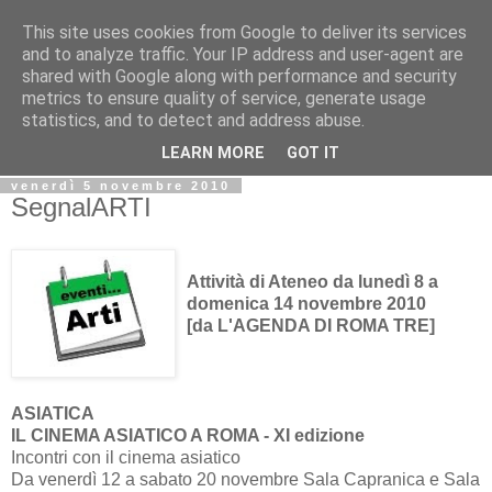
This site uses cookies from Google to deliver its services
Biblio@rti in
and to analyze traffic. Your IP address and user-agent are
shared with Google along with performance and security
metrics to ensure quality of service, generate usage
Il Blog della Biblioteca di Area delle arti per condividere
statistics, and to detect and address abuse.
informazioni iniziative incontri
LEARN MORE
GOT IT
venerdì 5 novembre 2010
SegnalARTI
Attività di Ateneo da lunedì 8 a
domenica 14 novembre 2010
[da L'AGENDA DI ROMA TRE]
ASIATICA
IL CINEMA ASIATICO A ROMA - XI edizione
Incontri con il cinema asiatico
Da venerdì 12 a sabato 20 novembre Sala Capranica e Sala