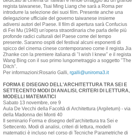
dedicato al cinema di Taiwan e rende omaggio ad un grande
regista taiwanese, Tsai Ming Liang che sarà a Roma per
introdurre la selezione dei suoi film. Presente anche una
delegazione ufficiale del governo taiwanese insieme
adiversi autori del Paese. Il film di apertura sarà Confucius
di Fei Mu (1940) un'opera straordinaria che parla delle più
profonde radici culturali del Paese come del tempo
presente. Saranno ospiti del festival alcuni esponenti di
spicco del cinema cinese contemporaneo come il regista Jia
Zhanke con la premiere italiana di "I wish I knew" e il regista
Wang Bing con il suo primo lungometraggio a soggetto "The
Ditch".
Per informazioni:Rosario Galli,
rgalli@uniroma3.it
FORMA E DISEGNO DELL'ARCHITETTURA TRA SEI E
SETTECENTO MODI DI ANALISI, CRITERI DI LETTURA,
MODELLI MATEMATICI
Sabato 13 novembre, ore 9
Aula De Vecchi della Facoltà di Architettura (Argiletum) - via
della Madonna dei Monti 40
Il seminario Forma e disegno dell'architettura tra Sei e
Settecento. Modi di analisi, criteri di lettura, modelli
matematici è incluso nel corso di Tecniche Parametriche di