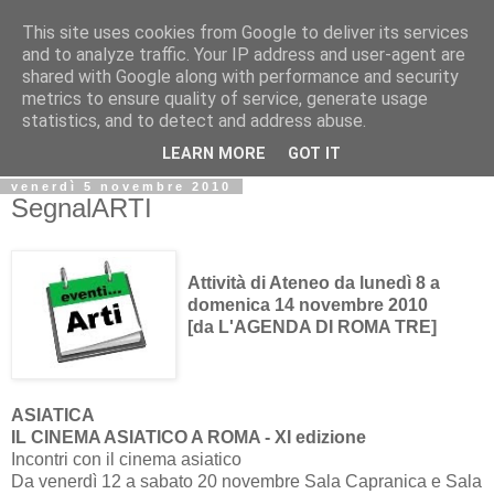
This site uses cookies from Google to deliver its services
Biblio@rti in
and to analyze traffic. Your IP address and user-agent are
shared with Google along with performance and security
metrics to ensure quality of service, generate usage
Il Blog della Biblioteca di Area delle arti per condividere
statistics, and to detect and address abuse.
informazioni iniziative incontri
LEARN MORE
GOT IT
venerdì 5 novembre 2010
SegnalARTI
Attività di Ateneo da lunedì 8 a
domenica 14 novembre 2010
[da L'AGENDA DI ROMA TRE]
ASIATICA
IL CINEMA ASIATICO A ROMA - XI edizione
Incontri con il cinema asiatico
Da venerdì 12 a sabato 20 novembre Sala Capranica e Sala