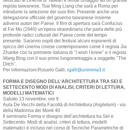
dedicato al cinema di Taiwan e rende omaggio ad un grande
regista taiwanese, Tsai Ming Liang che sarà a Roma per
introdurre la selezione dei suoi film. Presente anche una
delegazione ufficiale del governo taiwanese insieme
adiversi autori del Paese. Il film di apertura sarà Confucius
di Fei Mu (1940) un'opera straordinaria che parla delle più
profonde radici culturali del Paese come del tempo
presente. Saranno ospiti del festival alcuni esponenti di
spicco del cinema cinese contemporaneo come il regista Jia
Zhanke con la premiere italiana di "I wish I knew" e il regista
Wang Bing con il suo primo lungometraggio a soggetto "The
Ditch".
Per informazioni:Rosario Galli,
rgalli@uniroma3.it
FORMA E DISEGNO DELL'ARCHITETTURA TRA SEI E
SETTECENTO MODI DI ANALISI, CRITERI DI LETTURA,
MODELLI MATEMATICI
Sabato 13 novembre, ore 9
Aula De Vecchi della Facoltà di Architettura (Argiletum) - via
della Madonna dei Monti 40
Il seminario Forma e disegno dell'architettura tra Sei e
Settecento. Modi di analisi, criteri di lettura, modelli
matematici è incluso nel corso di Tecniche Parametriche di