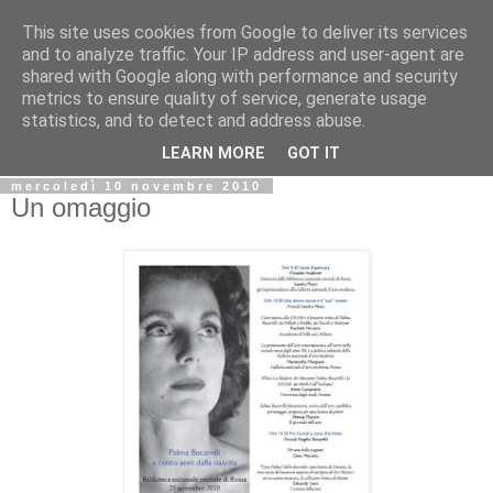
This site uses cookies from Google to deliver its services
Biblio@rti in
and to analyze traffic. Your IP address and user-agent are
shared with Google along with performance and security
metrics to ensure quality of service, generate usage
Il Blog della Biblioteca di Area delle arti per condividere
statistics, and to detect and address abuse.
informazioni iniziative incontri
LEARN MORE
GOT IT
mercoledì 10 novembre 2010
Un omaggio