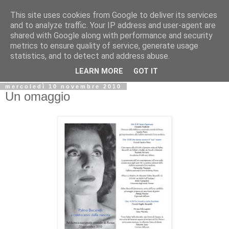
This site uses cookies from Google to deliver its services
Biblio@rti in
and to analyze traffic. Your IP address and user-agent are
shared with Google along with performance and security
metrics to ensure quality of service, generate usage
Il Blog della Biblioteca di Area delle arti per condividere
statistics, and to detect and address abuse.
informazioni iniziative incontri
LEARN MORE
GOT IT
mercoledì 10 novembre 2010
Un omaggio