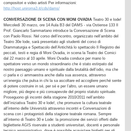
compositori e video artisti Per informazioni:
http://host.uniroma3.it/cds/dams/
CONVERSAZIONE DI SCENA CON MONI OVADIA
Teatro 30 e lode!
Mercoledì 30 marzo, ore 14 Aula B3 del DAMS - via Ostiense 133 Il
Prof. Giancarlo Sammartano introduce la Conversazione di Scena
con Paolo Rossi. Nel corso dell’incontro, organizzato nell’ambito del
Teatro 30e lode, sarà presentato agli studenti del corso di
Drammaturgia e Spettacolo dell’Antichità lo spettacolo Il Registro dei
peccati, testi e regia di Moni Ovadia, in scena la Teatro dei Comici
dal 22 marzo al 10 aprile. Moni Ovadia conduce per mano lo
spettatore verso un mondo straordinario che è stato estirpato dal
nostro paesaggio umano e spirituale dalla brutalità dell’odio, ma che
ci parla e ci ammaestra anche dalla sua assenza, attraverso
un’energia che pulsa in chi la sa ascoltare ed accogliere perché sente
di potere costruire in sé, per sé e per l’altro, un essere umano
migliore, più degno e più consapevole del proprio statuto spirituale.
Proseguono gli incontri della stagione 2010/2011 nell’ambito
dell’iniziativa Teatro 30 e lode!, che promuove la cultura teatrale
all’interno delle Università attraverso incontri e Conversazioni di
scena con i protagonisti della stagione teatrale romana. Sempre
all’interno di Teatro 30 e Lode: la promozione dei servizi offerti dalle
biglietterie AGIS riservate a studenti universitari, docenti e personale
tecnico amministrativo, dove è possibile acquistare biglietti per gli