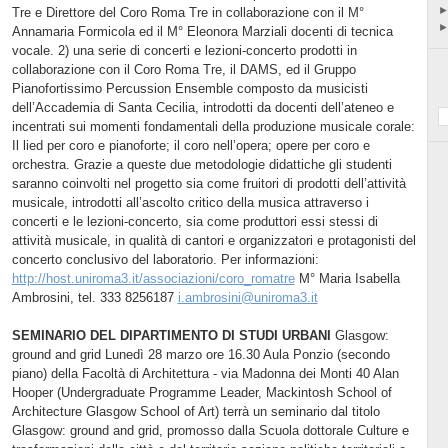
Tre e Direttore del Coro Roma Tre in collaborazione con il M°
Annamaria Formicola ed il M° Eleonora Marziali docenti di tecnica
vocale. 2) una serie di concerti e lezioni-concerto prodotti in
collaborazione con il Coro Roma Tre, il DAMS, ed il Gruppo
Pianofortissimo Percussion Ensemble composto da musicisti
dell’Accademia di Santa Cecilia, introdotti da docenti dell’ateneo e
incentrati sui momenti fondamentali della produzione musicale corale:
Il lied per coro e pianoforte; il coro nell’opera; opere per coro e
orchestra. Grazie a queste due metodologie didattiche gli studenti
saranno coinvolti nel progetto sia come fruitori di prodotti dell’attività
musicale, introdotti all’ascolto critico della musica attraverso i
concerti e le lezioni-concerto, sia come produttori essi stessi di
attività musicale, in qualità di cantori e organizzatori e protagonisti del
concerto conclusivo del laboratorio. Per informazioni:
http://host.uniroma3.it/associazioni/coro_romatre
M° Maria Isabella
Ambrosini, tel. 333 8256187
i.ambrosini@uniroma3.it
SEMINARIO DEL DIPARTIMENTO DI STUDI URBANI
Glasgow:
ground and grid Lunedì 28 marzo ore 16.30 Aula Ponzio (secondo
piano) della Facoltà di Architettura - via Madonna dei Monti 40 Alan
Hooper (Undergraduate Programme Leader, Mackintosh School of
Architecture Glasgow School of Art) terrà un seminario dal titolo
Glasgow: ground and grid, promosso dalla Scuola dottorale Culture e