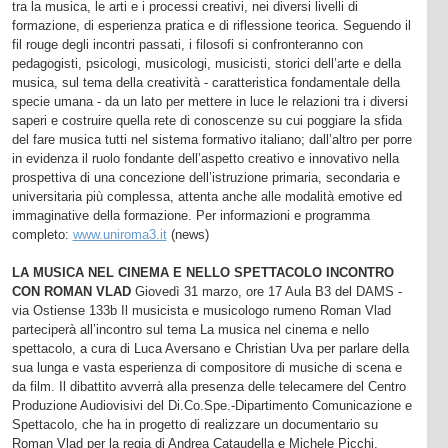
tra la musica, le arti e i processi creativi, nei diversi livelli di
formazione, di esperienza pratica e di riflessione teorica. Seguendo il
fil rouge degli incontri passati, i filosofi si confronteranno con
pedagogisti, psicologi, musicologi, musicisti, storici dell’arte e della
musica, sul tema della creatività - caratteristica fondamentale della
specie umana - da un lato per mettere in luce le relazioni tra i diversi
saperi e costruire quella rete di conoscenze su cui poggiare la sfida
del fare musica tutti nel sistema formativo italiano; dall’altro per porre
in evidenza il ruolo fondante dell’aspetto creativo e innovativo nella
prospettiva di una concezione dell’istruzione primaria, secondaria e
universitaria più complessa, attenta anche alle modalità emotive ed
immaginative della formazione. Per informazioni e programma
completo:
www.uniroma3.it
(news)
LA MUSICA NEL CINEMA E NELLO SPETTACOLO INCONTRO
CON ROMAN VLAD
Giovedì 31 marzo, ore 17 Aula B3 del DAMS -
via Ostiense 133b Il musicista e musicologo rumeno Roman Vlad
parteciperà all’incontro sul tema La musica nel cinema e nello
spettacolo, a cura di Luca Aversano e Christian Uva per parlare della
sua lunga e vasta esperienza di compositore di musiche di scena e
da film. Il dibattito avverrà alla presenza delle telecamere del Centro
Produzione Audiovisivi del Di.Co.Spe.-Dipartimento Comunicazione e
Spettacolo, che ha in progetto di realizzare un documentario su
Roman Vlad per la regia di Andrea Cataudella e Michele Picchi.