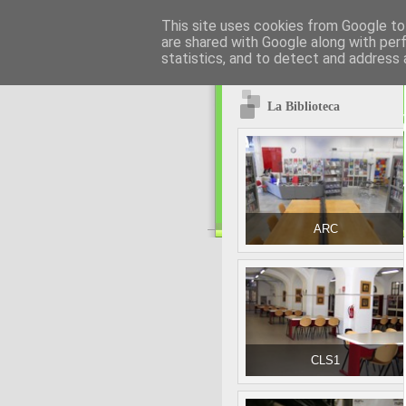
This site uses cookies from Google to 
are shared with Google along with per
statistics, and to detect and address 
La Biblioteca
ARC
CLS1