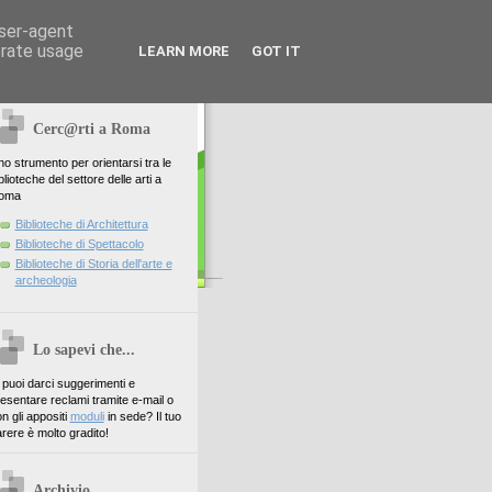
user-agent
erate usage
LEARN MORE
GOT IT
Cerc@rti a Roma
o strumento per orientarsi tra le
blioteche del settore delle arti a
oma
Biblioteche di Architettura
Biblioteche di Spettacolo
Biblioteche di Storia dell'arte e
archeologia
Lo sapevi che...
. puoi darci suggerimenti e
esentare reclami tramite e-mail o
n gli appositi
moduli
in sede? Il tuo
rere è molto gradito!
Archivio