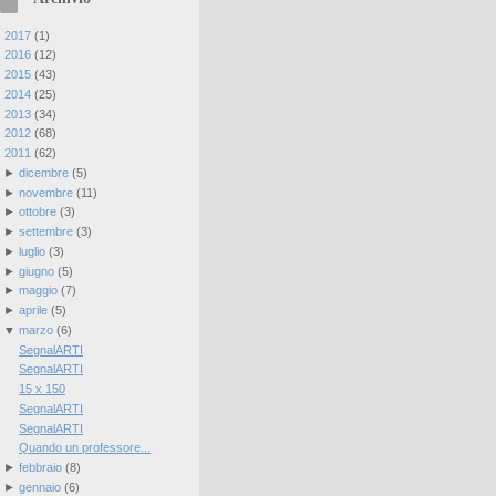
►
2017
(
1
)
►
2016
(
12
)
►
2015
(
43
)
►
2014
(
25
)
►
2013
(
34
)
►
2012
(
68
)
▼
2011
(
62
)
►
dicembre
(
5
)
►
novembre
(
11
)
►
ottobre
(
3
)
►
settembre
(
3
)
►
luglio
(
3
)
►
giugno
(
5
)
►
maggio
(
7
)
►
aprile
(
5
)
▼
marzo
(
6
)
SegnalARTI
SegnalARTI
15 x 150
SegnalARTI
SegnalARTI
Quando un professore...
►
febbraio
(
8
)
►
gennaio
(
6
)