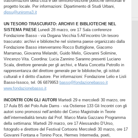
trasformazioni della città e del territorio-sezione politiche territoriali e
progetto locale. Per informazioni: Dipartimento di Studi Urbani,
dipsu@uniroma3.it
UN TESORO TRASCURATO: ARCHIVI E BIBLIOTECHE NEL
SISTEMA PAESE
Lunedì 28 marzo, ore 17 Sala conferenze
Fondazione Basso - via Dogana Vecchia 5 All’incontro Un tesoro
trascurato: archivi e biblioteche nel sistema paese organizzato dalla
Fondazione Basso interverranno Rocco Buttiglione, Giacomo
Marramao, Giovanna Melandri, Guido Melis, Giovanni Solimine,
Vincenzo Vita. Coordina: Lucia Zannino Saranno presenti Luciano
Scala, direttore generale per gli archivi, e Maria Concetta Petrollo in
rappresentanza del direttore generale per le biblioteche, gli istituti
culturali e il diritto d’autore. Per informazioni: Fondazione Lelio e Lisli
Basso-Issoco, tel. 06 6879953
basso@fondazionebasso.it
www.fondazionebasso.it
INCONTRI CON GLI AUTORI
Martedì 29 e mercoledì 30 marzo, ore
17 Aula B5 del Polo Aule Dams - via Ostiense 133 Gli Incontri con gli
autori sono promossi nell’ambito del Corso Magistrale in Teorie
dell’intermedialità tenuto dal Prof. Marco Maria Gazzano Programma
della settimana: Martedì 29 marzo, ore 17 Alessandro D’Urso,
fotografo e direttore del Festival Cortoons Mercoledì 30 marzo, ore 17
Giovanni Fontana e Tonino Poce, Hermes Intermedia, poeti,