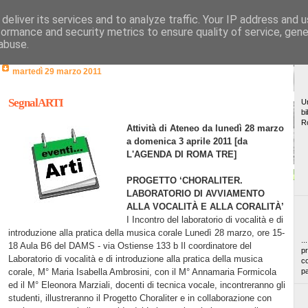
deliver its services and to analyze traffic. Your IP address and 
formance and security metrics to ensure quality of service, gen
abuse.
martedì 29 marzo 2011
SegnalARTI
Un
bi
R
Attività di Ateneo da lunedì 28 marzo
a domenica 3 aprile 2011
[da
L'AGENDA DI ROMA TRE]
PROGETTO ‘CHORALITER.
LABORATORIO DI AVVIAMENTO
ALLA VOCALITÀ E ALLA CORALITÀ’
I Incontro del laboratorio di vocalità e di
introduzione alla pratica della musica corale Lunedì 28 marzo, ore 15-
..
18 Aula B6 del DAMS - via Ostiense 133 b Il coordinatore del
pr
Laboratorio di vocalità e di introduzione alla pratica della musica
co
corale, M° Maria Isabella Ambrosini, con il M° Annamaria Formicola
pa
ed il M° Eleonora Marziali, docenti di tecnica vocale, incontreranno gli
studenti, illustreranno il Progetto Choraliter e in collaborazione con