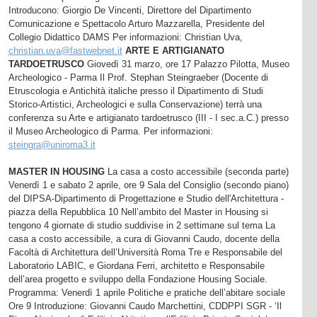
Introducono: Giorgio De Vincenti, Direttore del Dipartimento
Comunicazione e Spettacolo Arturo Mazzarella, Presidente del
Collegio Didattico DAMS Per informazioni: Christian Uva,
christian.uva@fastwebnet.it
ARTE E ARTIGIANATO
TARDOETRUSCO
Giovedì 31 marzo, ore 17 Palazzo Pilotta, Museo
Archeologico - Parma Il Prof. Stephan Steingraeber (Docente di
Etruscologia e Antichità italiche presso il Dipartimento di Studi
Storico-Artistici, Archeologici e sulla Conservazione) terrà una
conferenza su Arte e artigianato tardoetrusco (III - I sec.a.C.) presso
il Museo Archeologico di Parma. Per informazioni:
steingra@uniroma3.it
MASTER IN HOUSING
La casa a costo accessibile (seconda parte)
Venerdì 1 e sabato 2 aprile, ore 9 Sala del Consiglio (secondo piano)
del DIPSA-Dipartimento di Progettazione e Studio dell'Architettura -
piazza della Repubblica 10 Nell’ambito del Master in Housing si
tengono 4 giornate di studio suddivise in 2 settimane sul tema La
casa a costo accessibile, a cura di Giovanni Caudo, docente della
Facoltà di Architettura dell’Università Roma Tre e Responsabile del
Laboratorio LABIC, e Giordana Ferri, architetto e Responsabile
dell’area progetto e sviluppo della Fondazione Housing Sociale.
Programma: Venerdì 1 aprile Politiche e pratiche dell’abitare sociale
Ore 9 Introduzione: Giovanni Caudo Marchettini, CDDPPI SGR - ‘Il