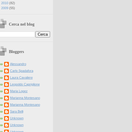
►
2010
(
82
)
►
2009
(
55
)
Cerca nel blog
Bloggers
Alessandro
Carlo Spadafora
Laura Cavaliere
Leopoldo Capriglione
Maria Lopez
Marianna Montesano
Marianna Montesano
Sara Belli
Unknown
Unknown
Unknown