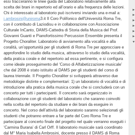
essi tracceranno le linee guida del Laboratorio relativamente alla
scelta dei brani in repertorio ed all’orario e alla frequenza delle lezioni.
Chi è interessato al laboratorio può iscriversi inviando una e-mail a:
i.ambrosini@uniroma
3.it Il Coro Polifonico dell'Università Roma Tre,
con il contributo di Laziodisu e in collaborazione con Associazione
Culturale InCanto, DAMS-Cattedra di Storia della Musica del Prof.
Giovanni Guanti e Pianofortissimo Percussion Ensemble presenta il
Progetto Choraliter. Laboratorio di avviamento alla vocalità e alla
coralità, un’opportunità per gli studenti di Roma Tre per approcciare e
approfondire lo studio della musica, attraverso lo studio della vocalità,
della pratica corale e del repertorio ad essa pertinente, e si configura
come ideale proseguimento del ‘Corso di Alfabetizzazione musicale’
che dal 2008 è stato istituito al DAMS per gli studenti del corso di
laurea triennale. Il Progetto Choraliter si svilupperà attraverso due
metodologie distinte e complementari: 1) un laboratorio di vocalità e di
introduzione alla pratica della musica corale che si concluderà con un
concerto per tutti i partecipanti. Il concerto sarà organizzato in
collaborazione con gli studenti del laboratorio che saranno coinvolti
nella scelta del repertorio da studiare e dei brani da eseguire in
concerto. Nel corso dell’attività del laboratorio saranno selezionati gli
studenti che potranno entrare a far parte del Coro Roma Tre e
partecipare al concerto finale del progetto nel quale verranno eseguiti i
‘Carmina Burana’ di Carl Orff. Il laboratorio musicale sarà coordinato
dal M° Maria Isabella Ambrosini, docente presso il DAMS di Roma