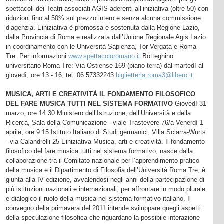
spettacoli dei Teatri associati AGIS aderenti all’iniziativa (oltre 50) con
riduzioni fino al 50% sul prezzo intero e senza alcuna commissione
d’agenzia. L’iniziativa è promossa e sostenuta dalla Regione Lazio,
dalla Provincia di Roma e realizzata dall’Unione Regionale Agis Lazio
in coordinamento con le Università Sapienza, Tor Vergata e Roma
Tre. Per informazioni
www.spettacoloromano.it
Botteghino
universitario Roma Tre: Via Ostiense 169 (piano terra) dal martedì al
giovedì, ore 13 - 16; tel. 06 57332243
biglietteria.roma3@libero.it
MUSICA, ARTI E CREATIVITÀ IL FONDAMENTO FILOSOFICO
DEL FARE MUSICA TUTTI NEL SISTEMA FORMATIVO
Giovedì 31
marzo, ore 14.30 Ministero dell’Istruzione, dell’Università e della
Ricerca, Sala della Comunicazione - viale Trastevere 76/a Venerdì 1
aprile, ore 9.15 Istituto Italiano di Studi germanici, Villa Sciarra-Wurts
- via Calandrelli 25 L’iniziativa Musica, arti e creatività. Il fondamento
filosofico del fare musica tutti nel sistema formativo, nasce dalla
collaborazione tra il Comitato nazionale per l’apprendimento pratico
della musica e il Dipartimento di Filosofia dell’Università Roma Tre, è
giunta alla IV edizione, avvalendosi negli anni della partecipazione di
più istituzioni nazionali e internazionali, per affrontare in modo plurale
e dialogico il ruolo della musica nel sistema formativo italiano. Il
convegno della primavera del 2011 intende sviluppare quegli aspetti
della speculazione filosofica che riguardano la possibile interazione