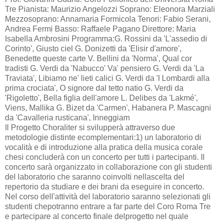
Tre Pianista: Maurizio Angelozzi Soprano: Eleonora Marziali
Mezzosoprano: Annamaria Formicola Tenori: Fabio Serani,
Andrea Fermi Basso: Raffaele Pagano Direttore: Maria
Isabella Ambrosini Programma:G. Rossini da 'L'assedio di
Corinto', Giusto ciel G. Donizetti da 'Elisir d'amore',
Benedette queste carte V. Bellini da 'Norma', Qual cor
tradisti G. Verdi da 'Nabucco' Va' pensiero G. Verdi da 'La
Traviata', Libiamo ne' lieti calici G. Verdi da 'I Lombardi alla
prima crociata', O signore dal tetto natio G. Verdi da
'Rigoletto', Bella figlia dell'amore L. Delibes da 'Lakmé',
Viens, Mallika G. Bizet da 'Carmen', Habanera P. Mascagni
da 'Cavalleria rusticana', Inneggiam
Il Progetto Choraliter si svilupperà attraverso due
metodologie distinte ecomplementari:1) un laboratorio di
vocalità e di introduzione alla pratica della musica corale
chesi concluderà con un concerto per tutti i partecipanti. Il
concerto sarà organizzato in collaborazione con gli studenti
del laboratorio che saranno coinvolti nellascelta del
repertorio da studiare e dei brani da eseguire in concerto.
Nel corso dell'attività del laboratorio saranno selezionati gli
studenti chepotranno entrare a far parte del Coro Roma Tre
e partecipare al concerto finale delprogetto nel quale