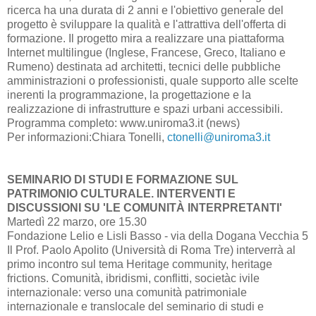
ricerca ha una durata di 2 anni e l'obiettivo generale del
progetto è sviluppare la qualità e l'attrattiva dell'offerta di
formazione. Il progetto mira a realizzare una piattaforma
Internet multilingue (Inglese, Francese, Greco, Italiano e
Rumeno) destinata ad architetti, tecnici delle pubbliche
amministrazioni o professionisti, quale supporto alle scelte
inerenti la programmazione, la progettazione e la
realizzazione di infrastrutture e spazi urbani accessibili.
Programma completo: www.uniroma3.it (news)
Per informazioni:Chiara Tonelli,
ctonelli@uniroma3.it
SEMINARIO DI STUDI E FORMAZIONE SUL
PATRIMONIO CULTURALE. INTERVENTI E
DISCUSSIONI SU 'LE COMUNITÀ INTERPRETANTI'
Martedì 22 marzo, ore 15.30
Fondazione Lelio e Lisli Basso - via della Dogana Vecchia 5
Il Prof. Paolo Apolito (Università di Roma Tre) interverrà al
primo incontro sul tema Heritage community, heritage
frictions. Comunità, ibridismi, conflitti, societàc ivile
internazionale: verso una comunità patrimoniale
internazionale e translocale del seminario di studi e