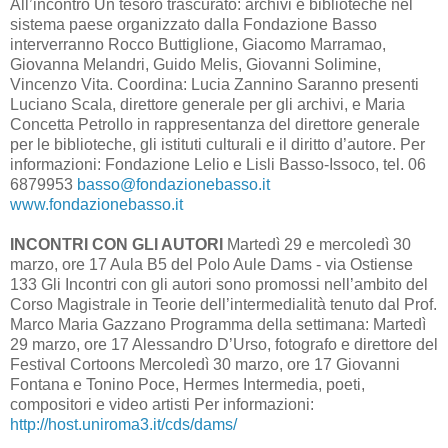
All’incontro Un tesoro trascurato: archivi e biblioteche nel
sistema paese organizzato dalla Fondazione Basso
interverranno Rocco Buttiglione, Giacomo Marramao,
Giovanna Melandri, Guido Melis, Giovanni Solimine,
Vincenzo Vita. Coordina: Lucia Zannino Saranno presenti
Luciano Scala, direttore generale per gli archivi, e Maria
Concetta Petrollo in rappresentanza del direttore generale
per le biblioteche, gli istituti culturali e il diritto d’autore. Per
informazioni: Fondazione Lelio e Lisli Basso-Issoco, tel. 06
6879953
basso@fondazionebasso.it
www.fondazionebasso.it
INCONTRI CON GLI AUTORI
Martedì 29 e mercoledì 30
marzo, ore 17 Aula B5 del Polo Aule Dams - via Ostiense
133 Gli Incontri con gli autori sono promossi nell’ambito del
Corso Magistrale in Teorie dell’intermedialità tenuto dal Prof.
Marco Maria Gazzano Programma della settimana: Martedì
29 marzo, ore 17 Alessandro D’Urso, fotografo e direttore del
Festival Cortoons Mercoledì 30 marzo, ore 17 Giovanni
Fontana e Tonino Poce, Hermes Intermedia, poeti,
compositori e video artisti Per informazioni:
http://host.uniroma3.it/cds/dams/