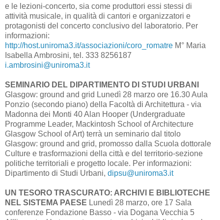
e le lezioni-concerto, sia come produttori essi stessi di
attività musicale, in qualità di cantori e organizzatori e
protagonisti del concerto conclusivo del laboratorio. Per
informazioni:
http://host.uniroma3.it/associazioni/coro_romatre
M° Maria
Isabella Ambrosini, tel. 333 8256187
i.ambrosini@uniroma3.it
SEMINARIO DEL DIPARTIMENTO DI STUDI URBANI
Glasgow: ground and grid Lunedì 28 marzo ore 16.30 Aula
Ponzio (secondo piano) della Facoltà di Architettura - via
Madonna dei Monti 40 Alan Hooper (Undergraduate
Programme Leader, Mackintosh School of Architecture
Glasgow School of Art) terrà un seminario dal titolo
Glasgow: ground and grid, promosso dalla Scuola dottorale
Culture e trasformazioni della città e del territorio-sezione
politiche territoriali e progetto locale. Per informazioni:
Dipartimento di Studi Urbani,
dipsu@uniroma3.it
UN TESORO TRASCURATO: ARCHIVI E BIBLIOTECHE
NEL SISTEMA PAESE
Lunedì 28 marzo, ore 17 Sala
conferenze Fondazione Basso - via Dogana Vecchia 5