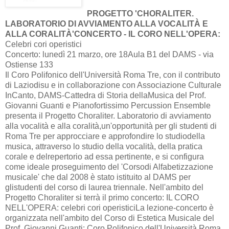
PROGETTO 'CHORALITER.
LABORATORIO DI AVVIAMENTO ALLA VOCALITÀ E
ALLA CORALITÀ'CONCERTO - IL CORO NELL'OPERA:
Celebri cori operistici
Concerto: lunedì 21 marzo, ore 18Aula B1 del DAMS - via
Ostiense 133
Il Coro Polifonico dell'Università Roma Tre, con il contributo
di Laziodisu e in collaborazione con Associazione Culturale
InCanto, DAMS-Cattedra di Storia dellaMusica del Prof.
Giovanni Guanti e Pianofortissimo Percussion Ensemble
presenta il Progetto Choraliter. Laboratorio di avviamento
alla vocalità e alla coralità,un'opportunità per gli studenti di
Roma Tre per approcciare e approfondire lo studiodella
musica, attraverso lo studio della vocalità, della pratica
corale e delrepertorio ad essa pertinente, e si configura
come ideale proseguimento del 'Corsodi Alfabetizzazione
musicale' che dal 2008 è stato istituito al DAMS per
glistudenti del corso di laurea triennale. Nell'ambito del
Progetto Choraliter si terrà il primo concerto: IL CORO
NELL'OPERA: celebri cori operisticiLa lezione-concerto è
organizzata nell'ambito del Corso di Estetica Musicale del
Prof. Giovanni Guanti: Coro Polifonico dell'Università Roma