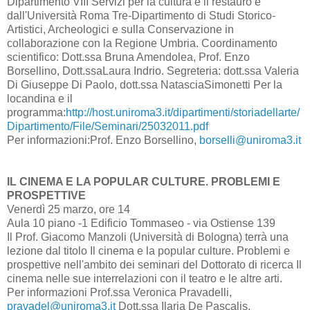
Dipartimento VIII Servizi per la cultura e il restauro e
dall'Università Roma Tre-Dipartimento di Studi Storico-
Artistici, Archeologici e sulla Conservazione in
collaborazione con la Regione Umbria. Coordinamento
scientifico: Dott.ssa Bruna Amendolea, Prof. Enzo
Borsellino, Dott.ssaLaura Indrio. Segreteria: dott.ssa Valeria
Di Giuseppe Di Paolo, dott.ssa NatasciaSimonetti Per la
locandina e il
programma:
http://host.uniroma3.it/dipartimenti/storiadellarte/
Dipartimento/File/Seminari/25032011.pdf
Per informazioni:Prof. Enzo Borsellino,
borselli@uniroma3.it
IL CINEMA E LA POPULAR CULTURE. PROBLEMI E
PROSPETTIVE
Venerdì 25 marzo, ore 14
Aula 10 piano -1 Edificio Tommaseo - via Ostiense 139
Il Prof. Giacomo Manzoli (Università di Bologna) terrà una
lezione dal titolo Il cinema e la popular culture. Problemi e
prospettive nell'ambito dei seminari del Dottorato di ricerca Il
cinema nelle sue interrelazioni con il teatro e le altre arti.
Per informazioni Prof.ssa Veronica Pravadelli,
pravadel@uniroma3.it
Dott.ssa Ilaria De Pascalis,