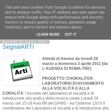
This site uses cookies from Google to deliver its services
Biblio@rti in
and to analyze traffic. Your IP address and user-agent are
shared with Google along with performance and security
metrics to ensure quality of service, generate usage
Il Blog della Biblioteca di Area delle arti per condividere
statistics, and to detect and address abuse.
informazioni iniziative incontri
LEARN MORE
GOT IT
martedì 29 marzo 2011
SegnalARTI
Attività di Ateneo da lunedì 28
marzo a domenica 3 aprile 2011
[da
L'AGENDA DI ROMA TRE]
PROGETTO ‘CHORALITER.
LABORATORIO DI AVVIAMENTO
ALLA VOCALITÀ E ALLA
CORALITÀ’
I Incontro del laboratorio di vocalità e di
introduzione alla pratica della musica corale Lunedì 28
marzo, ore 15-18 Aula B6 del DAMS - via Ostiense 133 b Il
coordinatore del Laboratorio di vocalità e di introduzione alla