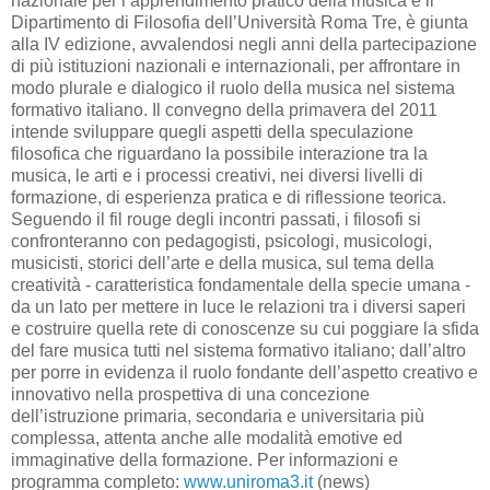
nazionale per l’apprendimento pratico della musica e il
Dipartimento di Filosofia dell’Università Roma Tre, è giunta
alla IV edizione, avvalendosi negli anni della partecipazione
di più istituzioni nazionali e internazionali, per affrontare in
modo plurale e dialogico il ruolo della musica nel sistema
formativo italiano. Il convegno della primavera del 2011
intende sviluppare quegli aspetti della speculazione
filosofica che riguardano la possibile interazione tra la
musica, le arti e i processi creativi, nei diversi livelli di
formazione, di esperienza pratica e di riflessione teorica.
Seguendo il fil rouge degli incontri passati, i filosofi si
confronteranno con pedagogisti, psicologi, musicologi,
musicisti, storici dell’arte e della musica, sul tema della
creatività - caratteristica fondamentale della specie umana -
da un lato per mettere in luce le relazioni tra i diversi saperi
e costruire quella rete di conoscenze su cui poggiare la sfida
del fare musica tutti nel sistema formativo italiano; dall’altro
per porre in evidenza il ruolo fondante dell’aspetto creativo e
innovativo nella prospettiva di una concezione
dell’istruzione primaria, secondaria e universitaria più
complessa, attenta anche alle modalità emotive ed
immaginative della formazione. Per informazioni e
programma completo:
www.uniroma3.it
(news)