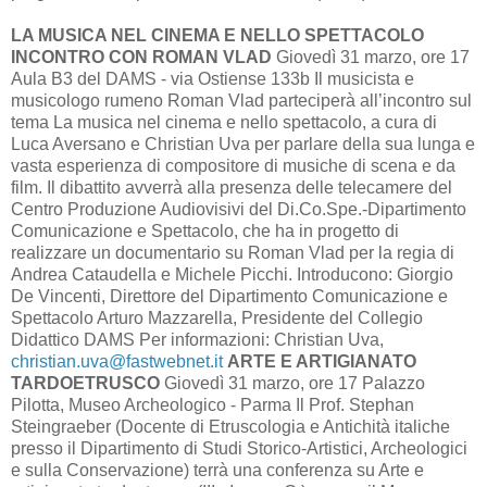
LA MUSICA NEL CINEMA E NELLO SPETTACOLO
INCONTRO CON ROMAN VLAD
Giovedì 31 marzo, ore 17
Aula B3 del DAMS - via Ostiense 133b Il musicista e
musicologo rumeno Roman Vlad parteciperà all’incontro sul
tema La musica nel cinema e nello spettacolo, a cura di
Luca Aversano e Christian Uva per parlare della sua lunga e
vasta esperienza di compositore di musiche di scena e da
film. Il dibattito avverrà alla presenza delle telecamere del
Centro Produzione Audiovisivi del Di.Co.Spe.-Dipartimento
Comunicazione e Spettacolo, che ha in progetto di
realizzare un documentario su Roman Vlad per la regia di
Andrea Cataudella e Michele Picchi. Introducono: Giorgio
De Vincenti, Direttore del Dipartimento Comunicazione e
Spettacolo Arturo Mazzarella, Presidente del Collegio
Didattico DAMS Per informazioni: Christian Uva,
christian.uva@fastwebnet.it
ARTE E ARTIGIANATO
TARDOETRUSCO
Giovedì 31 marzo, ore 17 Palazzo
Pilotta, Museo Archeologico - Parma Il Prof. Stephan
Steingraeber (Docente di Etruscologia e Antichità italiche
presso il Dipartimento di Studi Storico-Artistici, Archeologici
e sulla Conservazione) terrà una conferenza su Arte e