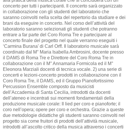
alla pratica della musica corale che si concluderà con un
concerto per tutti i partecipanti. Il concerto sarà organizzato
in collaborazione con gli studenti del laboratorio che
saranno coinvolti nella scelta del repertorio da studiare e dei
brani da eseguire in concerto. Nel corso dell’attività del
laboratorio saranno selezionati gli studenti che potranno
entrare a far parte del Coro Roma Tre e partecipare al
concerto finale del progetto nel quale verranno eseguiti i
‘Carmina Burana’ di Carl Orff. Il laboratorio musicale sarà
coordinato dal M° Maria Isabella Ambrosini, docente presso
il DAMS di Roma Tre e Direttore del Coro Roma Tre in
collaborazione con il M° Annamaria Formicola ed il M°
Eleonora Marziali docenti di tecnica vocale. 2) una serie di
concerti e lezioni-concerto prodotti in collaborazione con il
Coro Roma Tre, il DAMS, ed il Gruppo Pianofortissimo
Percussion Ensemble composto da musicisti
dell’Accademia di Santa Cecilia, introdotti da docenti
dell’ateneo e incentrati sui momenti fondamentali della
produzione musicale corale: Il lied per coro e pianoforte; il
coro nell’opera; opere per coro e orchestra. Grazie a queste
due metodologie didattiche gli studenti saranno coinvolti nel
progetto sia come fruitori di prodotti dell’attività musicale,
introdotti all’ascolto critico della musica attraverso i concerti