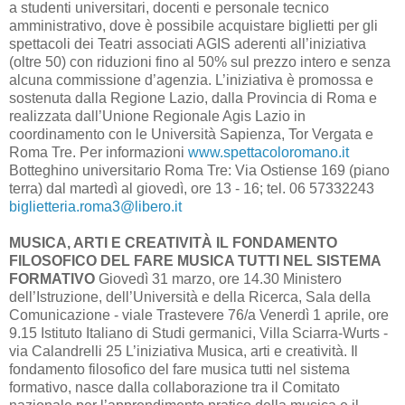
a studenti universitari, docenti e personale tecnico
amministrativo, dove è possibile acquistare biglietti per gli
spettacoli dei Teatri associati AGIS aderenti all’iniziativa
(oltre 50) con riduzioni fino al 50% sul prezzo intero e senza
alcuna commissione d’agenzia. L’iniziativa è promossa e
sostenuta dalla Regione Lazio, dalla Provincia di Roma e
realizzata dall’Unione Regionale Agis Lazio in
coordinamento con le Università Sapienza, Tor Vergata e
Roma Tre. Per informazioni
www.spettacoloromano.it
Botteghino universitario Roma Tre: Via Ostiense 169 (piano
terra) dal martedì al giovedì, ore 13 - 16; tel. 06 57332243
biglietteria.roma3@libero.it
MUSICA, ARTI E CREATIVITÀ IL FONDAMENTO
FILOSOFICO DEL FARE MUSICA TUTTI NEL SISTEMA
FORMATIVO
Giovedì 31 marzo, ore 14.30 Ministero
dell’Istruzione, dell’Università e della Ricerca, Sala della
Comunicazione - viale Trastevere 76/a Venerdì 1 aprile, ore
9.15 Istituto Italiano di Studi germanici, Villa Sciarra-Wurts -
via Calandrelli 25 L’iniziativa Musica, arti e creatività. Il
fondamento filosofico del fare musica tutti nel sistema
formativo, nasce dalla collaborazione tra il Comitato