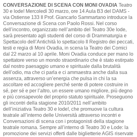
CONVERSAZIONE DI SCENA CON MONI OVADIA
Teatro
30 e lode! Mercoledì 30 marzo, ore 14 Aula B3 del DAMS -
via Ostiense 133 Il Prof. Giancarlo Sammartano introduce la
Conversazione di Scena con Paolo Rossi. Nel corso
dell’incontro, organizzato nell’ambito del Teatro 30e lode,
sarà presentato agli studenti del corso di Drammaturgia e
Spettacolo dell’Antichità lo spettacolo Il Registro dei peccati,
testi e regia di Moni Ovadia, in scena la Teatro dei Comici
dal 22 marzo al 10 aprile. Moni Ovadia conduce per mano lo
spettatore verso un mondo straordinario che è stato estirpato
dal nostro paesaggio umano e spirituale dalla brutalità
dell’odio, ma che ci parla e ci ammaestra anche dalla sua
assenza, attraverso un’energia che pulsa in chi la sa
ascoltare ed accogliere perché sente di potere costruire in
sé, per sé e per l’altro, un essere umano migliore, più degno
e più consapevole del proprio statuto spirituale. Proseguono
gli incontri della stagione 2010/2011 nell’ambito
dell’iniziativa Teatro 30 e lode!, che promuove la cultura
teatrale all’interno delle Università attraverso incontri e
Conversazioni di scena con i protagonisti della stagione
teatrale romana. Sempre all’interno di Teatro 30 e Lode: la
promozione dei servizi offerti dalle biglietterie AGIS riservate