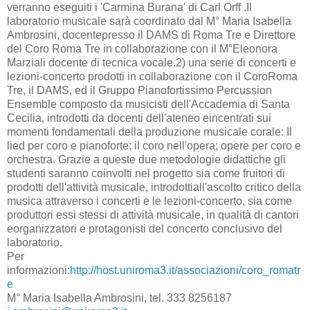
verranno eseguiti i 'Carmina Burana' di Carl Orff .Il
laboratorio musicale sarà coordinato dal M° Maria Isabella
Ambrosini, docentepresso il DAMS di Roma Tre e Direttore
del Coro Roma Tre in collaborazione con il M°Eleonora
Marziali docente di tecnica vocale.2) una serie di concerti e
lezioni-concerto prodotti in collaborazione con il CoroRoma
Tre, il DAMS, ed il Gruppo Pianofortissimo Percussion
Ensemble composto da musicisti dell'Accademia di Santa
Cecilia, introdotti da docenti dell'ateneo eincentrati sui
momenti fondamentali della produzione musicale corale: Il
lied per coro e pianoforte; il coro nell'opera; opere per coro e
orchestra. Grazie a queste due metodologie didattiche gli
studenti saranno coinvolti nel progetto sia come fruitori di
prodotti dell'attività musicale, introdottiall'ascolto critico della
musica attraverso i concerti e le lezioni-concerto, sia come
produttori essi stessi di attività musicale, in qualità di cantori
eorganizzatori e protagonisti del concerto conclusivo del
laboratorio.
Per
informazioni:
http://host.uniroma3.it/associazioni/coro_romatr
e
M° Maria Isabella Ambrosini, tel. 333 8256187