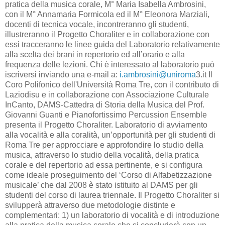
pratica della musica corale, M° Maria Isabella Ambrosini,
con il M° Annamaria Formicola ed il M° Eleonora Marziali,
docenti di tecnica vocale, incontreranno gli studenti,
illustreranno il Progetto Choraliter e in collaborazione con
essi tracceranno le linee guida del Laboratorio relativamente
alla scelta dei brani in repertorio ed all’orario e alla
frequenza delle lezioni. Chi è interessato al laboratorio può
iscriversi inviando una e-mail a:
i.ambrosini@uniroma
3.it Il
Coro Polifonico dell'Università Roma Tre, con il contributo di
Laziodisu e in collaborazione con Associazione Culturale
InCanto, DAMS-Cattedra di Storia della Musica del Prof.
Giovanni Guanti e Pianofortissimo Percussion Ensemble
presenta il Progetto Choraliter. Laboratorio di avviamento
alla vocalità e alla coralità, un’opportunità per gli studenti di
Roma Tre per approcciare e approfondire lo studio della
musica, attraverso lo studio della vocalità, della pratica
corale e del repertorio ad essa pertinente, e si configura
come ideale proseguimento del ‘Corso di Alfabetizzazione
musicale’ che dal 2008 è stato istituito al DAMS per gli
studenti del corso di laurea triennale. Il Progetto Choraliter si
svilupperà attraverso due metodologie distinte e
complementari: 1) un laboratorio di vocalità e di introduzione