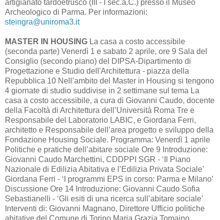
artigianato tardoetrusco (III - I sec.a.C.) presso il Museo
Archeologico di Parma. Per informazioni:
steingra@uniroma3.it
MASTER IN HOUSING
La casa a costo accessibile
(seconda parte) Venerdì 1 e sabato 2 aprile, ore 9 Sala del
Consiglio (secondo piano) del DIPSA-Dipartimento di
Progettazione e Studio dell'Architettura - piazza della
Repubblica 10 Nell’ambito del Master in Housing si tengono
4 giornate di studio suddivise in 2 settimane sul tema La
casa a costo accessibile, a cura di Giovanni Caudo, docente
della Facoltà di Architettura dell’Università Roma Tre e
Responsabile del Laboratorio LABIC, e Giordana Ferri,
architetto e Responsabile dell’area progetto e sviluppo della
Fondazione Housing Sociale. Programma: Venerdì 1 aprile
Politiche e pratiche dell’abitare sociale Ore 9 Introduzione:
Giovanni Caudo Marchettini, CDDPPI SGR - ‘Il Piano
Nazionale di Edilizia Abitativa e l’Edilizia Privata Sociale’
Giordana Ferri - ‘I programmi EPS in corso: Parma e Milano’
Discussione Ore 14 Introduzione: Giovanni Caudo Sofia
Sebastianelli - ‘Gli esiti di una ricerca sull’abitare sociale’
Interventi di: Giovanni Magnano, Direttore Ufficio politiche
abitative del Comune di Torino Maria Grazia Tomaino,