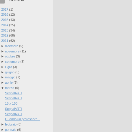
►
2017
(
1
)
►
2016
(
12
)
►
2015
(
43
)
►
2014
(
25
)
►
2013
(
34
)
►
2012
(
68
)
▼
2011
(
62
)
►
dicembre
(
5
)
►
novembre
(
11
)
►
ottobre
(
3
)
►
settembre
(
3
)
►
luglio
(
3
)
►
giugno
(
5
)
►
maggio
(
7
)
►
aprile
(
5
)
▼
marzo
(
6
)
SegnalARTI
SegnalARTI
15 x 150
SegnalARTI
SegnalARTI
Quando un professore...
►
febbraio
(
8
)
►
gennaio
(
6
)