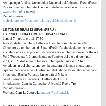
Antropologia Andina, Universidad Nacional del Altiplano, Puno (Perú)
Programma completo degli incontri, delle visite e delle mostre su
www.uniroma3.it
(news)
Per informazioni:
archivio.storico@operaroma.it
;
dg-val@beniculturali.it
LE TOMBE REALI DI SIPAN (PERU’):
L’ARCHEOLOGIA COME RISORSA SOCIALE
Lunedì 7 marzo, ore 16-17.30
Aula 20 della Facoltà di Lettere e Filosofia - via Ostiense 234
L’incontro Le tombe reali di Sipan (Perù): l’archeologia come risorsa
sociale, dedicato al progetto di cooperazione internazionale tra Italia e
Perù ‘Prodesipán’, è organizzato nell’ambito del ciclo di seminari
2011, il CRISA-Centro di Ricerca Interdipartimentale di Studi
Americani in collaborazione con la cattedra di Lingua e letteratura
ispanoamericane e con il patrocinio dell’Istituto Italo-Latinoamericano.
Interviene: Emilia Perassi, Università di Milano
Saluti: Veronica Pravadelli, Direttore del CRISA
Introduzione: Camilla Cattarulla, Università Roma Tre
Per informazioni
Prof.ssa Camilla Cattarulla
cattarul@uniroma3.it