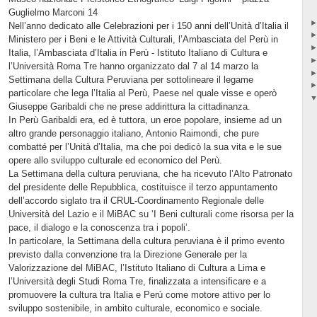
Guglielmo Marconi 14
Nell’anno dedicato alle Celebrazioni per i 150 anni dell’Unità d’Italia il
Ministero per i Beni e le Attività Culturali, l’Ambasciata del Perù in
Italia, l’Ambasciata d’Italia in Perù - Istituto Italiano di Cultura e
l’Università Roma Tre hanno organizzato dal 7 al 14 marzo la
Settimana della Cultura Peruviana per sottolineare il legame
particolare che lega l’Italia al Perù, Paese nel quale visse e operò
Giuseppe Garibaldi che ne prese addirittura la cittadinanza.
In Perù Garibaldi era, ed è tuttora, un eroe popolare, insieme ad un
altro grande personaggio italiano, Antonio Raimondi, che pure
combatté per l’Unità d’Italia, ma che poi dedicò la sua vita e le sue
opere allo sviluppo culturale ed economico del Perù.
La Settimana della cultura peruviana, che ha ricevuto l’Alto Patronato
del presidente delle Repubblica, costituisce il terzo appuntamento
dell’accordo siglato tra il CRUL-Coordinamento Regionale delle
Università del Lazio e il MiBAC su ‘I Beni culturali come risorsa per la
pace, il dialogo e la conoscenza tra i popoli’.
In particolare, la Settimana della cultura peruviana è il primo evento
previsto dalla convenzione tra la Direzione Generale per la
Valorizzazione del MiBAC, l’Istituto Italiano di Cultura a Lima e
l’Università degli Studi Roma Tre, finalizzata a intensificare e a
promuovere la cultura tra Italia e Perù come motore attivo per lo
sviluppo sostenibile, in ambito culturale, economico e sociale.