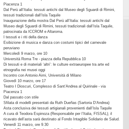
Piacenza 1
Dal Perù all’Italia: tessuti antichi dal Museo degli Sguardi di Rimini,
tessuti tradizionali dall’Isla Taquile
Inaugurazione della mostra Dal Perù all’Italia: tessuti antichi dal
Museo degli Sguardi di Rimini, tessuti tradizionali dall’Isla Taquile,
patrocinata da ICCROM e Altaroma.
I tessuti e i riti della danza
Esibizione di musica e danza con costumi tipici del carnevale
peruviano
Mercoledì 9 marzo, ore 10
Università Roma Tre - piazza della Repubblica 10
Di tessuti e di materiali ‘altri’: le culture extraeuropee tra arte ed
etnografia nei musei oggi
Incontro con Antonio Aimi, Università di Milano
Giovedì 10 marzo, ore 17
Teatro I Dioscuri, Complesso di Sant’Andrea al Quirinale - via
Piacenza 1
Dal passato con stile
Sfilata di modelli presentati da Ruth Dueñas (Sartoria D’Andrea)
Asta conclusiva dei tessuti artigianali provenienti dall’Isla Taquile
A cura di Teodora Espinoza (Responsabile per l’Italia, FISSAL); il
ricavato dell’asta sarà destinato al Fondo Intagible Solidario de Salud.
Venerdì 11 marzo, ore 9.30