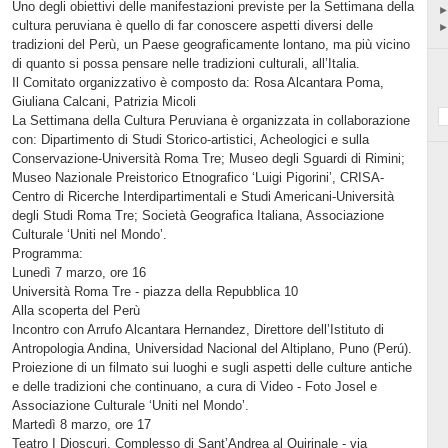
Uno degli obiettivi delle manifestazioni previste per la Settimana della
cultura peruviana è quello di far conoscere aspetti diversi delle
tradizioni del Perù, un Paese geograficamente lontano, ma più vicino
di quanto si possa pensare nelle tradizioni culturali, all’Italia.
Il Comitato organizzativo è composto da: Rosa Alcantara Poma,
Giuliana Calcani, Patrizia Micoli
La Settimana della Cultura Peruviana è organizzata in collaborazione
con: Dipartimento di Studi Storico-artistici, Acheologici e sulla
Conservazione-Università Roma Tre; Museo degli Sguardi di Rimini;
Museo Nazionale Preistorico Etnografico ‘Luigi Pigorini’, CRISA-
Centro di Ricerche Interdipartimentali e Studi Americani-Università
degli Studi Roma Tre; Società Geografica Italiana, Associazione
Culturale ‘Uniti nel Mondo’.
Programma:
Lunedì 7 marzo, ore 16
Università Roma Tre - piazza della Repubblica 10
Alla scoperta del Perù
Incontro con Arrufo Alcantara Hernandez, Direttore dell’Istituto di
Antropologia Andina, Universidad Nacional del Altiplano, Puno (Perú).
Proiezione di un filmato sui luoghi e sugli aspetti delle culture antiche
e delle tradizioni che continuano, a cura di Video - Foto Josel e
Associazione Culturale ‘Uniti nel Mondo’.
Martedì 8 marzo, ore 17
Teatro I Dioscuri, Complesso di Sant’Andrea al Quirinale - via