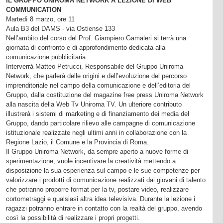
IL GRUPPO UNIROMA NETWORK A LEZIONE DI WEB
COMMUNICATION
Martedì 8 marzo, ore 11
Aula B3 del DAMS - via Ostiense 133
Nell’ambito del corso del Prof. Giampiero Gamaleri si terrà una
giornata di confronto e di approfondimento dedicata alla
comunicazione pubblicitaria.
Interverrà Matteo Petrucci, Responsabile del Gruppo Uniroma
Network, che parlerà delle origini e dell’evoluzione del percorso
imprenditoriale nel campo della comunicazione e dell’editoria del
Gruppo, dalla costituzione del magazine free press Uniroma Network
alla nascita della Web Tv Uniroma TV. Un ulteriore contributo
illustrerà i sistemi di marketing e di finanziamento dei media del
Gruppo, dando particolare rilievo alle campagne di comunicazione
istituzionale realizzate negli ultimi anni in collaborazione con la
Regione Lazio, il Comune e la Provincia di Roma.
Il Gruppo Uniroma Network, da sempre aperto a nuove forme di
sperimentazione, vuole incentivare la creatività mettendo a
disposizione la sua esperienza sul campo e le sue competenze per
valorizzare i prodotti di comunicazione realizzati dai giovani di talento
che potranno proporre format per la tv, postare video, realizzare
cortometraggi e qualsiasi altra idea televisiva. Durante la lezione i
ragazzi potranno entrare in contatto con la realtà del gruppo, avendo
così la possibilità di realizzare i propri progetti.