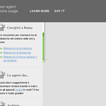
user-agent
erate usage
LEARN MORE
GOT IT
Cerc@rti a Roma
o strumento per orientarsi tra le
blioteche del settore delle arti a
oma
Biblioteche di Architettura
Biblioteche di Spettacolo
Biblioteche di Storia dell'arte e
archeologia
Lo sapevi che...
. puoi darci suggerimenti e
esentare reclami tramite e-mail o
n gli appositi
moduli
in sede? Il tuo
rere è molto gradito!
Archivio