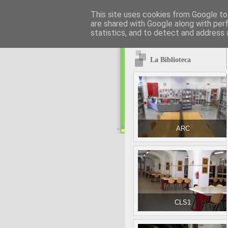
This site uses cookies from Google to 
are shared with Google along with per
statistics, and to detect and address 
La Biblioteca
ARC
CLS1