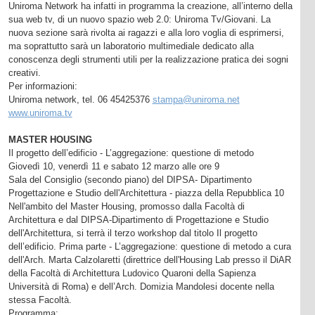
Uniroma Network ha infatti in programma la creazione, all’interno della
sua web tv, di un nuovo spazio web 2.0: Uniroma Tv/Giovani. La
nuova sezione sarà rivolta ai ragazzi e alla loro voglia di esprimersi,
ma soprattutto sarà un laboratorio multimediale dedicato alla
conoscenza degli strumenti utili per la realizzazione pratica dei sogni
creativi.
Per informazioni:
Uniroma network, tel. 06 45425376
stampa@uniroma.net
www.uniroma.tv
MASTER HOUSING
Il progetto dell’edificio - L’aggregazione: questione di metodo
Giovedì 10, venerdì 11 e sabato 12 marzo alle ore 9
Sala del Consiglio (secondo piano) del DIPSA- Dipartimento
Progettazione e Studio dell'Architettura - piazza della Repubblica 10
Nell'ambito del Master Housing, promosso dalla Facoltà di
Architettura e dal DIPSA-Dipartimento di Progettazione e Studio
dell'Architettura, si terrà il terzo workshop dal titolo Il progetto
dell’edificio. Prima parte - L’aggregazione: questione di metodo a cura
dell'Arch. Marta Calzolaretti (direttrice dell'Housing Lab presso il DiAR
della Facoltà di Architettura Ludovico Quaroni della Sapienza
Università di Roma) e dell’Arch. Domizia Mandolesi docente nella
stessa Facoltà.
Programma: