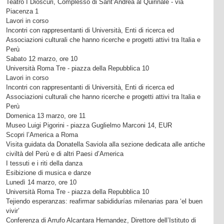
Teatro I Dioscuri, Complesso di Sant’Andrea al Quirinale - via
Piacenza 1
Lavori in corso
Incontri con rappresentanti di Università, Enti di ricerca ed
Associazioni culturali che hanno ricerche e progetti attivi tra Italia e
Perù
Sabato 12 marzo, ore 10
Università Roma Tre - piazza della Repubblica 10
Lavori in corso
Incontri con rappresentanti di Università, Enti di ricerca ed
Associazioni culturali che hanno ricerche e progetti attivi tra Italia e
Perù
Domenica 13 marzo, ore 11
Museo Luigi Pigorini - piazza Guglielmo Marconi 14, EUR
Scopri l’America a Roma
Visita guidata da Donatella Saviola alla sezione dedicata alle antiche
civiltà del Perù e di altri Paesi d’America
I tessuti e i riti della danza
Esibizione di musica e danze
Lunedì 14 marzo, ore 10
Università Roma Tre - piazza della Repubblica 10
Tejiendo esperanzas: reafirmar sabididurías milenarias para ‘el buen
vivir’
Conferenza di Arrufo Alcantara Hernandez, Direttore dell’Istituto di