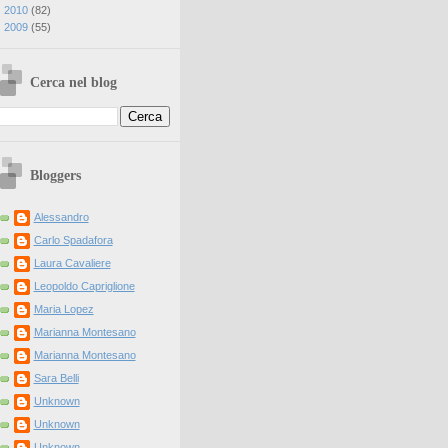
►
2010
(
82
)
►
2009
(
55
)
Cerca nel blog
Bloggers
Alessandro
Carlo Spadafora
Laura Cavaliere
Leopoldo Capriglione
Maria Lopez
Marianna Montesano
Marianna Montesano
Sara Belli
Unknown
Unknown
Unknown