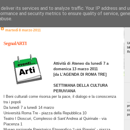
deliver its services and to analyze traffic. Your IP address and 
formance and security metrics to ensure quality of service, gen
abuse.
martedì 8 marzo 2011
SegnalARTI
Un
bi
R
Attività di Ateneo da lunedì 7 a
domenica 13 marzo 2011
[da L'AGENDA DI ROMA TRE]
SETTIMANA DELLA CULTURA
PERUVIANA
I Beni culturali come risorsa per la pace, il dialogo e la conoscenza
..
tra i popoli
pr
Da lunedì 7 a lunedì 14 marzo
co
Università Roma Tre - piazza della Repubblica 10
pa
Teatro I Dioscuri, Complesso di Sant’Andrea al Quirinale - via
Piacenza 1
Museo nazionale Preistorico Etnografico ‘Luigi Pigorini’ - piazza