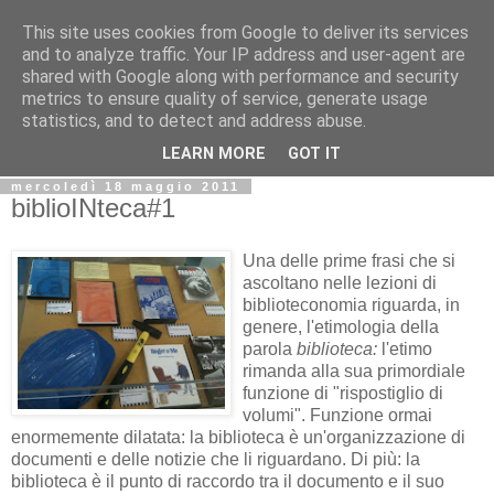
This site uses cookies from Google to deliver its services
Biblio@rti in
and to analyze traffic. Your IP address and user-agent are
shared with Google along with performance and security
metrics to ensure quality of service, generate usage
Il Blog della Biblioteca di Area delle arti per condividere
statistics, and to detect and address abuse.
informazioni iniziative incontri
LEARN MORE
GOT IT
mercoledì 18 maggio 2011
biblioINteca#1
Una delle prime frasi che si
ascoltano nelle lezioni di
biblioteconomia riguarda, in
genere, l'etimologia della
parola
biblioteca:
l'etimo
rimanda alla sua primordiale
funzione di "rispostiglio di
volumi". Funzione ormai
enormemente dilatata: la biblioteca è un'organizzazione di
documenti e delle notizie che li riguardano. Di più: la
biblioteca è il punto di raccordo tra il documento e il suo